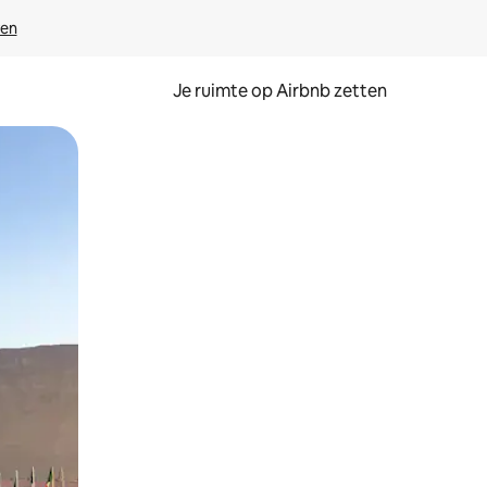
ven
Je ruimte op Airbnb zetten
ken of swipen.