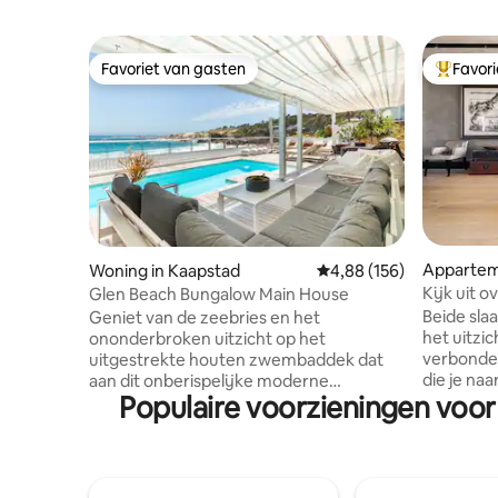
Favoriet van gasten
Favor
Favoriet van gasten
Topfavor
Appartem
Woning in Kaapstad
Gemiddelde beoordeling 
4,88 (156)
Kijk uit 
Glen Beach Bungalow Main House
vanuit ee
Beide sla
Geniet van de zeebries en het
het uitzic
ononderbroken uitzicht op het
verbonden
uitgestrekte houten zwembaddek dat
die je na
aan dit onberispelijke moderne
Populaire voorzieningen voor
je laat of al
strandhuis is bevestigd. Ontspan op de
apparteme
ligstoelen met het geluid van de golven.
lounge-e
Binnen, strek je uit in de open
badkamers
woonruimtes van twee loungeruimtes -
kunstenaa
open gepland voor de keuken- en