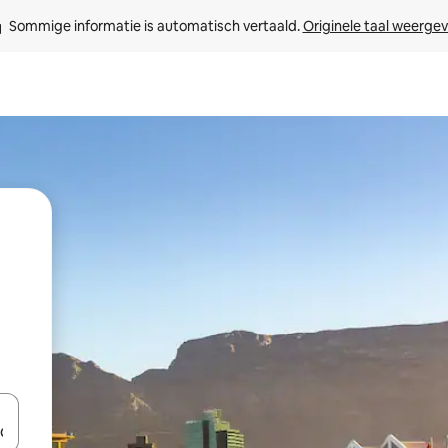
Sommige informatie is automatisch vertaald. 
Originele taal weerge
een keuze met je de pijltjestoetsen omhoog en omlaag, óf door te tik