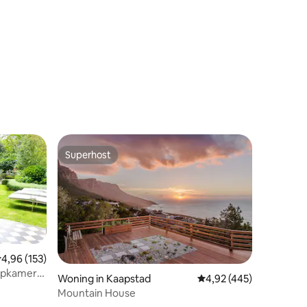
Superhost
Superhost
emiddelde beoordeling van 4,96 uit 5, 153 recensies
4,96 (153)
aapkamers
ecensies
Woning in Kaapstad
Gemiddelde beoordeling
4,92 (445)
Mountain House