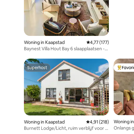
uitzicht 
Woning in Kaapstad
Gemiddelde beoordeling
4,77 (177)
Baynest Villa Hout Bay 6 slaapplaatsen -
back-upstroom
Superhost
Favor
Superhost
Topfavor
Woning in
Woning in Kaapstad
Gemiddelde beoordeling
4,91 (218)
Onlangs g
Burnett Lodge/Licht, ruim verblijf voor 5
dompelb
personen