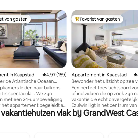
iet van gasten
Favoriet van gasten
iet van gasten
Topfavoriet van gasten
ent in Kaapstad
Gemiddelde beoordeling van 4,97 uit 5, 159 r
4,97 (159)
Appartement in Kaapstad
G
van 4,88 uit 5, 156 recensies
over de Atlantische Oceaan
Bewonder het uitzicht op zee v
n glazen toevluchtsoord
prachtig appartement bij Clift
apkamers leiden naar balkons,
Een perfect toevluchtsoord voo
ht is spectaculair. We zijn
of individuen die op zoek zijn 
 met een 24-uursbeveiliging
vakantie die echt onvergetelijk 
ar het appartement begeleidt als
Ezulwini ligt in het centrum van 
 vakantiehuizen vlak bij GrandWest C
leen thuiskomt. Het hele
een exclusief gebied op 5 minu
nt is beschikbaar. Open
de stad en de V & A Waterfront
etkeuken en twee eigen
appartement biedt ongeëvena
, entree en dek. Ik ben een
uitzicht op zee en strand. Het in
r, dus mijn studio (tegenover
overgoten met natuurlijk licht,