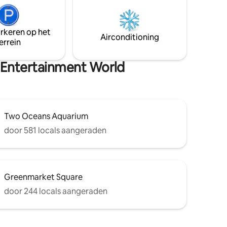
van
voor loadshedding Niet afgelegen; we
 een
hebben andere hutten en we hebben
t
dieren ter plaatse Geen gratis verblijven
arkeren op het
 go en er
Airconditioning
voor berichten op sociale media Lees DE
errein
e-energie
volledige advertentie
van
d Entertainment World
Two Oceans Aquarium
door 581 locals aangeraden
Greenmarket Square
door 244 locals aangeraden