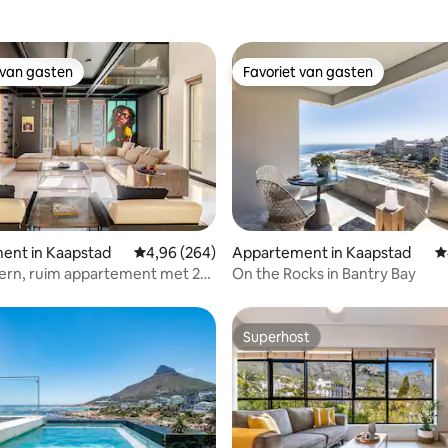
 van gasten
Favoriet van gasten
 van gasten
Favoriet van gasten
van 4,87 uit 5, 282 recensies
ent in Kaapstad
Gemiddelde beoordeling van 4,96 uit 5, 264 r
4,96 (264)
Appartement in Kaapstad
G
ern, ruim appartement met 2
On the Rocks in Bantry Bay
gen in het stadscentrum
Superhost
Superhost