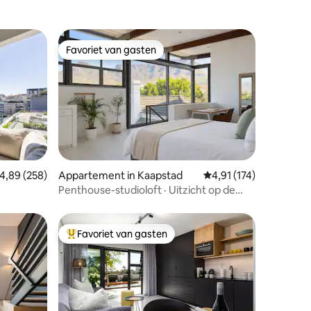
Favoriet van gasten
Favoriet van gasten
ecensies
emiddelde beoordeling van 4,89 uit 5, 258 recensies
4,89 (258)
Appartement in Kaapstad
Gemiddelde beoordeling
4,91 (174)
Penthouse-studioloft · Uitzicht op de
Tafelberg
Favoriet van gasten
Topfavoriet van gasten