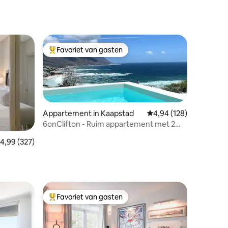
Favoriet van gasten
Topfavoriet van gasten
Appartement in Kaapstad
Gemiddelde beoordeling
4,94 (128)
6onClifton - Ruim appartement met 2
slaapkamers en privézwembad
emiddelde beoordeling van 4,99 uit 5, 327 recensies
4,99 (327)
ecensies
Favoriet van gasten
Topfavoriet van gasten