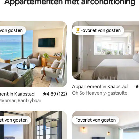
Appartementen met airconditioning
 van gasten
Favoriet van gasten
 van gasten
Topfavoriet van gasten
Appartement in Kaapstad
G
Oh So Heavenly-gastsuite
van 4,94 uit 5, 132 recensies
ent in Kaapstad
Gemiddelde beoordeling van 4,89 uit 5, 122 r
4,89 (122)
Miramar, Bantrybaai
iet van gasten
Favoriet van gasten
iet van gasten
Favoriet van gasten