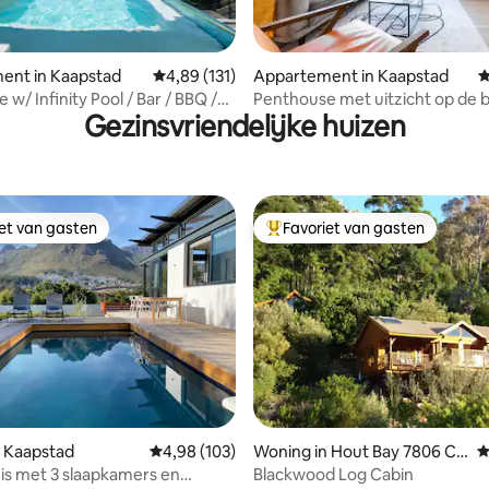
ent in Kaapstad
Gemiddelde beoordeling van 4,89 uit 5, 131 r
4,89 (131)
Appartement in Kaapstad
G
van 4,98 uit 5, 187 recensies
w/ Infinity Pool / Bar / BBQ /
Penthouse met uitzicht op de b
Gezinsvriendelijke huizen
Veilig, 2 slaapkamers, uitzicht e
zwembad
iet van gasten
Favoriet van gasten
iet van gasten
Topfavoriet van gasten
 Kaapstad
Gemiddelde beoordeling van 4,98 uit 5, 103 r
4,98 (103)
Woning in Hout Bay 7806 Ca
G
pe Town
is met 3 slaapkamers en
Blackwood Log Cabin