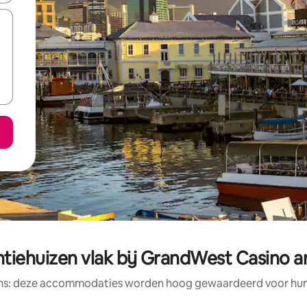
tiehuizen vlak bij GrandWest Casino 
ens: deze accommodaties worden hoog gewaardeerd voor hun l