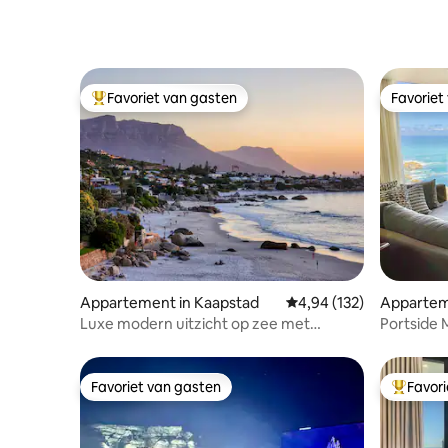
Favoriet van gasten
Favoriet
Topfavoriet van gasten
Favoriet
Appartement in Kaapstad
Gemiddelde beoordeling 
4,94 (132)
Appartem
Luxe modern uitzicht op zee met
Portside 
adembenemend uitzicht
Favoriet van gasten
Favor
Favoriet van gasten
Topfavor