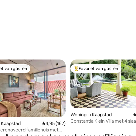
op de bergen
 van 4,77 uit 5, 177 recensies
iet van gasten
Favoriet van gasten
iet van gasten
Topfavoriet van gasten
Woning in Kaapstad
G
Constantia Klein Villa met 4 sl
 Kaapstad
Gemiddelde beoordeling van 4,95 uit 5, 167 r
4,95 (167)
 van 4,91 uit 5, 218 recensies
op de wijngaarden
erenoveerd familiehuis met
ad