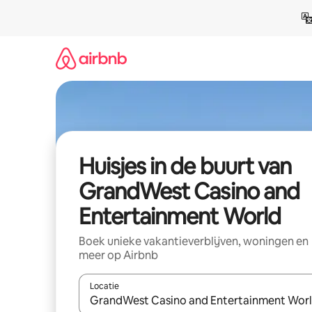
Ga
direct
naar
inhoud
Huisjes in de buurt van
GrandWest Casino and
Entertainment World
Boek unieke vakantieverblijven, woningen en
meer op Airbnb
Locatie
Wanneer er suggesties beschikbaar zijn, maak je 