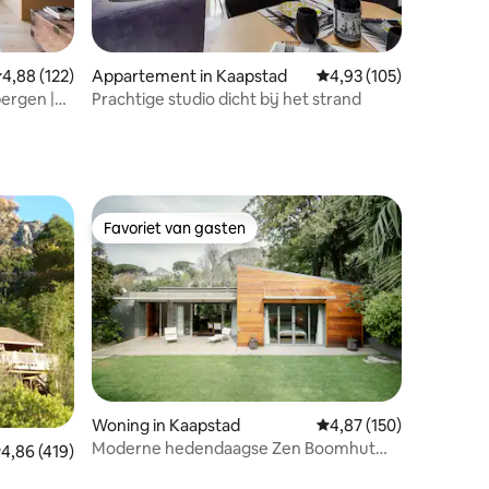
ecensies
emiddelde beoordeling van 4,88 uit 5, 122 recensies
4,88 (122)
Appartement in Kaapstad
Gemiddelde beoordeling
4,93 (105)
ergen |
Prachtige studio dicht bij het strand
n
Favoriet van gasten
Favoriet van gasten
Woning in Kaapstad
Gemiddelde beoordeling
4,87 (150)
Moderne hedendaagse Zen Boomhut
ecensies
emiddelde beoordeling van 4,86 uit 5, 419 recensies
4,86 (419)
Sprankelend zwembad