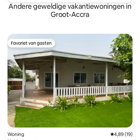
Andere geweldige vakantiewoningen in
Groot-Accra
Favoriet van gasten
Favoriet van gasten
Woning
Gemiddelde be
4,89 (19)