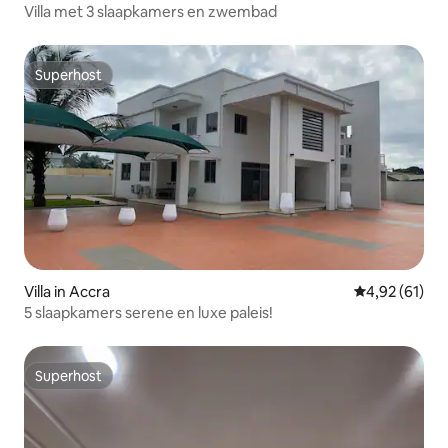
Villa met 3 slaapkamers en zwembad
Superhost
Superhost
Villa in Accra
Gemiddelde be
4,92 (61)
5 slaapkamers serene en luxe paleis!
Superhost
Superhost