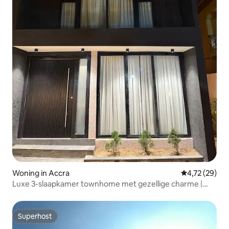
Woning in Accra
Gemiddelde be
4,72 (29)
Luxe 3-slaapkamer townhome met gezellige charme |
Prime!
Superhost
Superhost