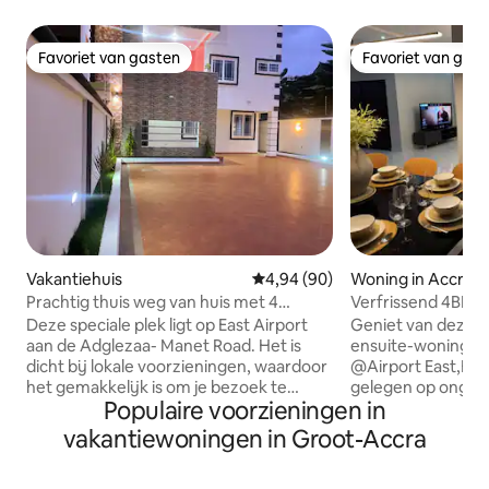
Favoriet van gasten
Favoriet van gas
Favoriet van gasten
Favoriet van gas
Vakantiehuis
Gemiddelde beoordeling van 4,9
4,94 (90)
Woning in Accra
Prachtig thuis weg van huis met 4
Verfrissend 4BR H
slaapkamers +zwembad
,8guest,4,5bath
Deze speciale plek ligt op East Airport
Geniet van deze 
aan de Adglezaa- Manet Road. Het is
ensuite-woning m
dicht bij lokale voorzieningen, waardoor
@Airport East,Birm
het gemakkelijk is om je bezoek te
gelegen op ongev
Populaire voorzieningen in
plannen. Het heeft een 24-uurs
luchthaven en pla
vriendelijke beveiligingsmedewerker die
Beach,Accra Mall,
vakantiewoningen in Groot-Accra
klaar staat om aan je behoeften te
Plaza,Spintex Mall
voldoen. Het ligt op slechts 10 minuten
entertainment- e