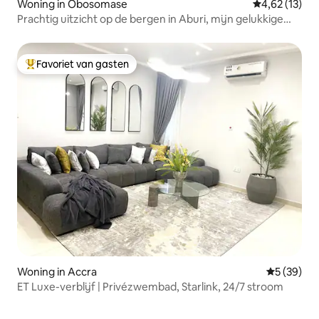
Woning in Obosomase
Gemiddelde be
4,62 (13)
Prachtig uitzicht op de bergen in Aburi, mijn gelukkige
plek!
Favoriet van gasten
Topfavoriet van gasten
Woning in Accra
Gemiddelde
5 (39)
ET Luxe-verblijf | Privézwembad, Starlink, 24/7 stroom