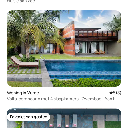
Huisje aan zee
Woning in Vume
Gemiddeld
5 (3)
Volta-compound met 4 slaapkamers | Zwembad · Aan het
water · 8 slaapplaatsen
Favoriet van gasten
Favoriet van gasten