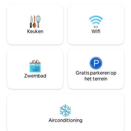
van Kotoka Airport en op 10 minuten van
huis is uitgerust m
Labardi Beach. Er is een handige winkel
66kva back-upGen
op twee minuten lopen. Papaye
eindeloze comfort
restaurant en Jamrock Restaurant op
en ontspanning,on
Oak Plaza liggen ook op 7 minuten
beveiliging,CCTV,s
afstand. Er is een ophaalservice van de
DSTV,enz.) en een
Keuken
Wifi
luchthaven op je verzoek. Er is ook een
naast de deur woon
auto,SUV met een chauffeur te huur
beveiliging en assi
BeWarmlyWelco
Gratis parkeren op
Zwembad
het terrein
Airconditioning