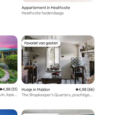
Appartement in Heathcote
Heathcote hedendaags
Favoriet van gasten
Favoriet van gasten
ecensies
Gemiddelde beoordeling van 4,98 uit 5, 51 recensies
4,98 (51)
Huisje in Maldon
Gemiddelde beoordelin
4,98 (66)
uin, lopen
The Shopkeeper's Quarters, prachtige
voormalige winkel