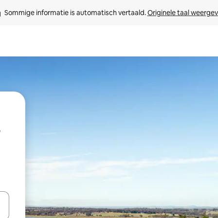
Sommige informatie is automatisch vertaald. 
Originele taal weerge
t
een keuze met je de pijltjestoetsen omhoog en omlaag, óf door te tik