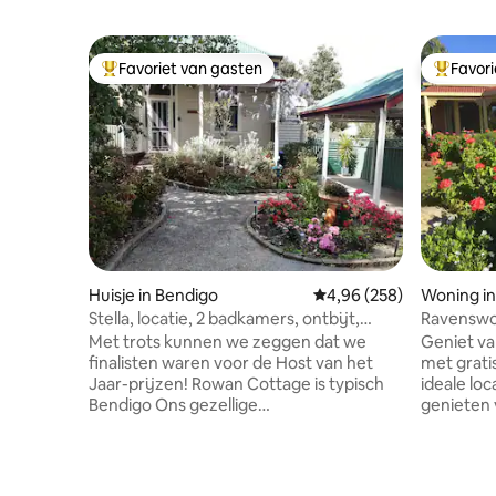
Favoriet van gasten
Favor
Topfavoriet van gasten
Topfavor
Huisje in Bendigo
Gemiddelde beoordeling 
4,96 (258)
Woning i
Stella, locatie, 2 badkamers, ontbijt,
Ravenswo
Foxtel, Netflix, wifi
Met trots kunnen we zeggen dat we
Geniet va
finalisten waren voor de Host van het
met gratis wifi. Ravenswoo
Jaar-prijzen! Rowan Cottage is typisch
ideale lo
Bendigo Ons gezellige
genieten 
mijnwerkershuisje heeft een
uitje in e
hoofdslaapkamer met en suite
boerderij
badkamer en biedt gemakkelijk plaats
prachtige
aan 44 gasten Maak het je gemakkelijk
vriendelij