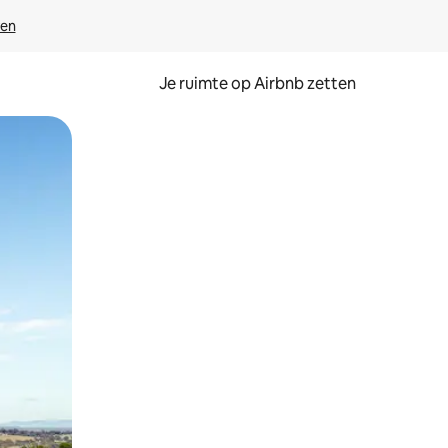
ven
Je ruimte op Airbnb zetten
ken of swipen.