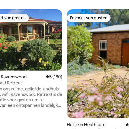
iet van gasten
Favoriet van gasten
iet van gasten
Favoriet van gasten
van 4,96 uit 5, 258 recensies
n Ravenswood
Gemiddelde beoordeling van 5 uit 5, 180 r
5 (180)
od Retreat
n ons ruime, geliefde landhuis
d Retreat is de
catie voor gasten om te
van een ontspannen landelijk
en ruime volledig uitgeruste
 met twee slaapkamers. Ervaar
 tuinen, landschappen,
Huisje in Heathcote
G
ke boerderijdieren, alpaca's en