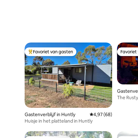
Favoriet van gasten
Favoriet
Topfavoriet van gasten
Favoriet
Gastenver
The Rusty
Gastenverblijf in Huntly
Gemiddelde beoordeling
4,97 (68)
Huisje in het platteland in Huntly