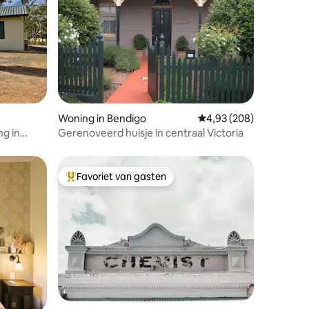
ecensies
Woning in Bendigo
Gemiddelde beoordeling
4,93 (208)
g in
Gerenoveerd huisje in centraal Victoria
Favoriet van gasten
Topfavoriet van gasten
ecensies