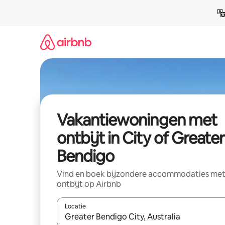
Ga
direct
naar
inhoud
Vakantiewoningen met
ontbijt in City of Greater
Bendigo
Vind en boek bijzondere accommodaties me
ontbijt op Airbnb
Locatie
Wanneer er suggesties beschikbaar zijn, maak je 