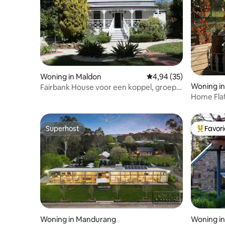
Woning in Maldon
Gemiddelde beoordeling
4,94 (35)
Woning in 
Fairbank House voor een koppel, groep
Home Fla
of feest
Superhost
Favor
Superhost
Topfavor
Woning in Mandurang
Woning in