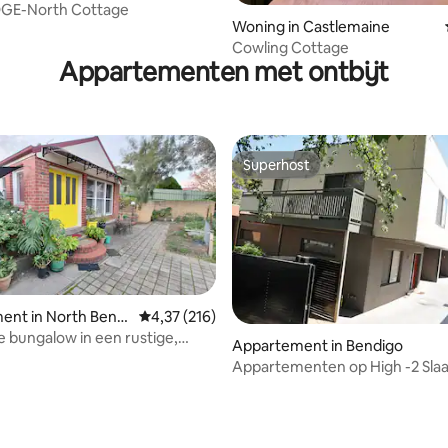
GE-North Cottage
Woning in Castlemaine
Cowling Cottage
Appartementen met ontbijt
Superhost
Superhost
ent in North Bendi
Gemiddelde beoordeling van 4,37 uit 5, 216 r
4,37 (216)
bungalow in een rustige,
Appartement in Bendigo
in.
Appartementen op High -2 Sl
 van 4,94 uit 5, 78 recensies