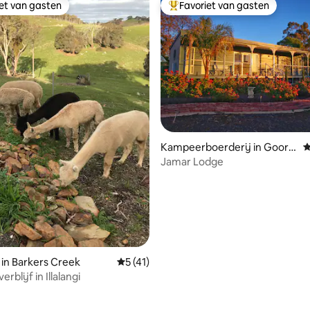
iet van gasten
Favoriet van gasten
iet van gasten
Topfavoriet van gasten
Kampeerboerderij in Goorn
G
ong
Jamar Lodge
van 4,93 uit 5, 201 recensies
 in Barkers Creek
Gemiddelde beoordeling van 5 uit 5, 41 
5 (41)
erblijf in Illalangi