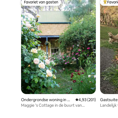
Favoriet van gasten
Favor
Favoriet van gasten
Topfavor
Ondergrondse woning in Wa
Gemiddelde beoordeling 
4,93 (201)
Gastsuite
lmer
Maggie 's Cottage in de buurt van
Landelijk v
Castlemaine