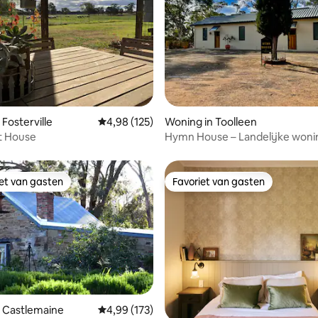
 van 4,94 uit 5, 35 recensies
Fosterville
Gemiddelde beoordeling van 4,98 uit 5, 125 r
4,98 (125)
Woning in Toolleen
t House
Hymn House – Landelijke wonin
Toolleen. Hoofdwoning
iet van gasten
Favoriet van gasten
iet van gasten
Favoriet van gasten
 Castlemaine
Gemiddelde beoordeling van 4,99 uit 5, 173 r
4,99 (173)