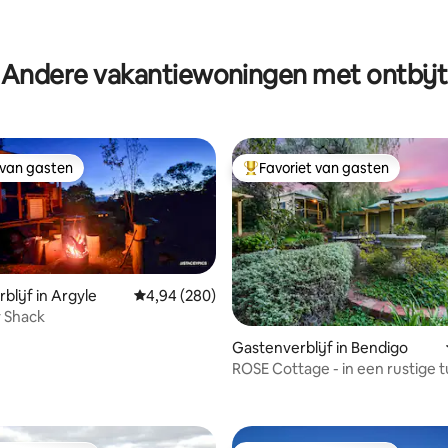
Andere vakantiewoningen met ontbijt
 van gasten
Favoriet van gasten
 van gasten
Topfavoriet van gasten
blijf in Argyle
Gemiddelde beoordeling van 4,94 uit 5, 280 r
4,94 (280)
 Shack
Gastenverblijf in Bendigo
ROSE Cottage - in een rustige t
 van 4,97 uit 5, 68 recensies
naar de stad