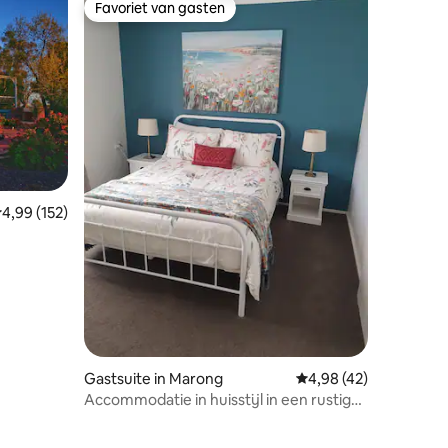
Favoriet van gasten
Favoriet van gasten
emiddelde beoordeling van 4,99 uit 5, 152 recensies
4,99 (152)
recensies
Gastsuite in Marong
Gemiddelde beoordelin
4,98 (42)
Accommodatie in huisstijl in een rustig
plattelandsstadje.