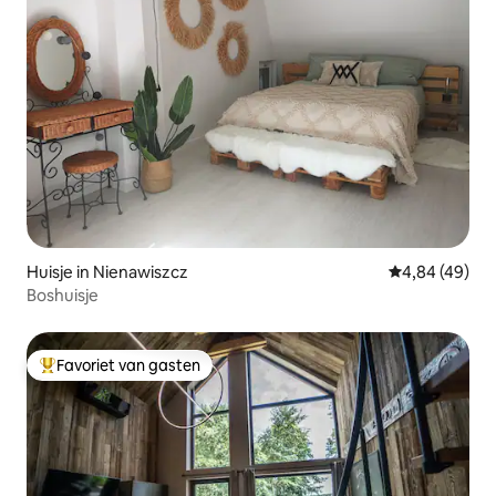
Huisje in Nienawiszcz
Gemiddelde be
4,84 (49)
Boshuisje
Favoriet van gasten
Topfavoriet van gasten