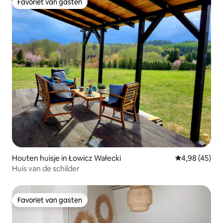
Favoriet van gasten
Favoriet van gasten
Houten huisje in Łowicz Wałecki
Gemiddelde be
4,98 (45)
Huis van de schilder
Favoriet van gasten
Favoriet van gasten