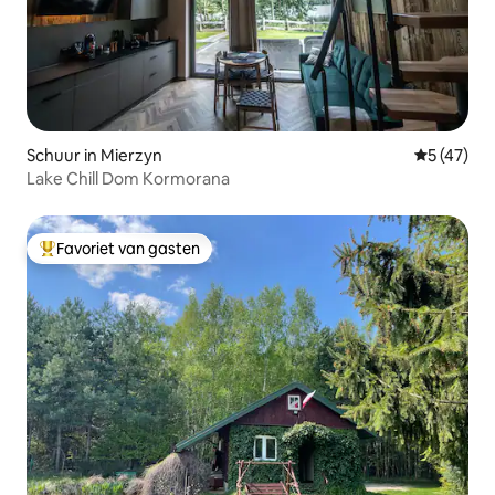
Schuur in Mierzyn
Gemiddelde
5 (47)
Lake Chill Dom Kormorana
Favoriet van gasten
Topfavoriet van gasten