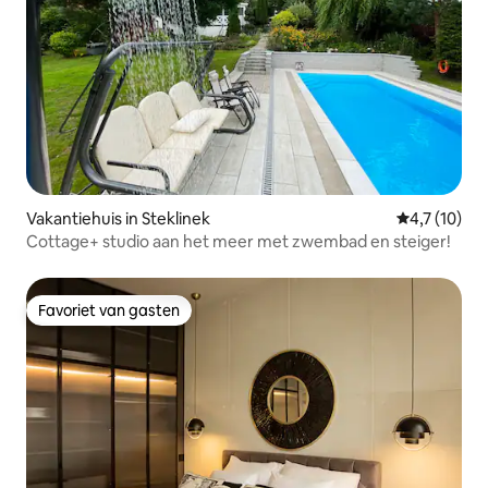
Vakantiehuis in Steklinek
Gemiddelde b
4,7 (10)
Cottage+ studio aan het meer met zwembad en steiger!
Favoriet van gasten
Favoriet van gasten