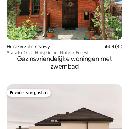
Huisje in Zatom Nowy
Gemiddelde b
4,9 (31)
Stara Kuźnia - Huisje in het Noteck Forest
Gezinsvriendelijke woningen met
zwembad
Favoriet van gasten
Favoriet van gasten