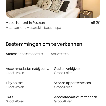
Appartement in Poznań
Gemiddeld
5 (9)
Apartament Husarski – basis – spa
Bestemmingen om te verkennen
Andere accommodaties
Activiteiten
Accommodaties nabij een meer
Gastenverblijven
Groot-Polen
Groot-Polen
Tiny houses
Service-appartementen
Groot-Polen
Groot-Polen
Flats
Accommodaties met bedden op toegankelijke hoogte
Groot-Polen
Groot-Polen