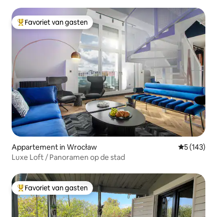
Favoriet van gasten
Topfavoriet van gasten
Appartement in Wrocław
Gemiddelde 
5 (143)
Luxe Loft / Panoramen op de stad
Favoriet van gasten
Topfavoriet van gasten