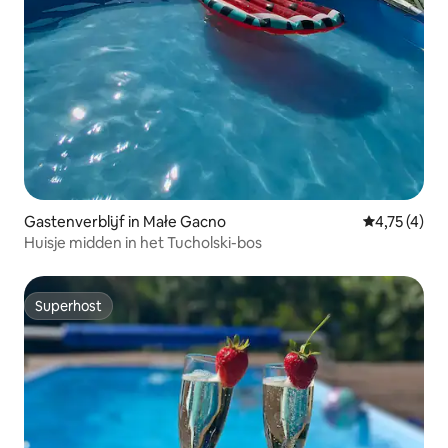
Gastenverblijf in Małe Gacno
Gemiddelde b
4,75 (4)
Huisje midden in het Tucholski-bos
Superhost
Superhost