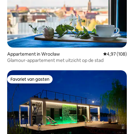
Appartement in Wrocław
Gemiddelde beo
4,97 (108)
Glamour-appartement met uitzicht op de stad
Favoriet van gasten
Favoriet van gasten