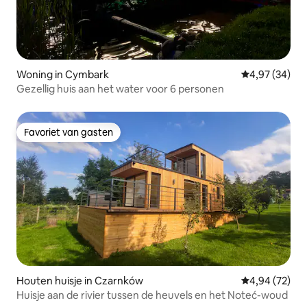
Woning in Cymbark
Gemiddelde be
4,97 (34)
Gezellig huis aan het water voor 6 personen
Favoriet van gasten
Favoriet van gasten
Houten huisje in Czarnków
Gemiddelde be
4,94 (72)
Huisje aan de rivier tussen de heuvels en het Noteć-woud