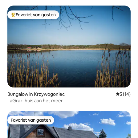
Favoriet van gasten
Topfavoriet van gasten
Bungalow in Krzywogoniec
Gemiddelde
5 (14)
LaGraz-huis aan het meer
Favoriet van gasten
Favoriet van gasten