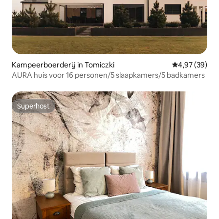
Kampeerboerderij in Tomiczki
Gemiddelde be
4,97 (39)
AURA huis voor 16 personen/5 slaapkamers/5 badkamers
Superhost
Superhost