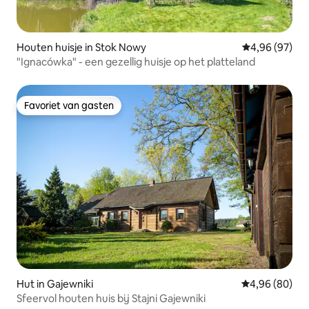
Houten huisje in Stok Nowy
Gemiddelde be
4,96 (97)
"Ignacówka" - een gezellig huisje op het platteland
Favoriet van gasten
Favoriet van gasten
Hut in Gajewniki
Gemiddelde be
4,96 (80)
Sfeervol houten huis bij Stajni Gajewniki