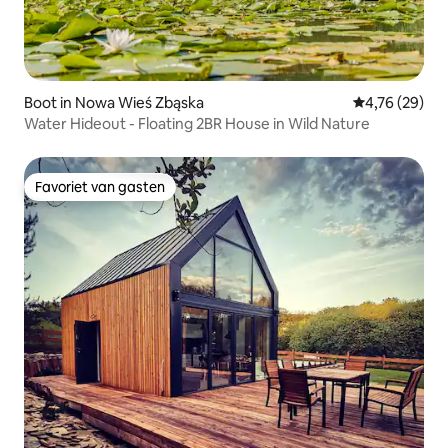
Boot in Nowa Wieś Zbąska
Gemiddelde be
4,76 (29)
Water Hideout - Floating 2BR House in Wild Nature
Favoriet van gasten
Favoriet van gasten