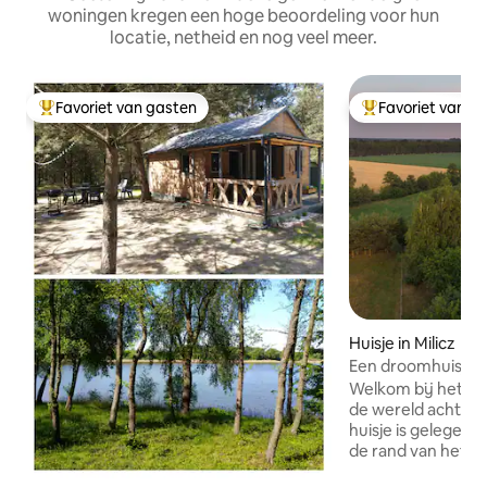
woningen kregen een hoge beoordeling voor hun
locatie, netheid en nog veel meer.
Favoriet van gasten
Favoriet van g
Topfavoriet van gasten
Topfavoriet van 
Huisje in Milicz
Een droomhuisje o
Welkom bij het Dr
de wereld achter 
huisje is gelegen i
de rand van het do
omgeving van de st