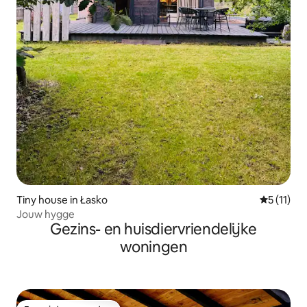
Tiny house in Łasko
Gemiddeld
5 (11)
Jouw hygge
Gezins- en huisdiervriendelijke
woningen