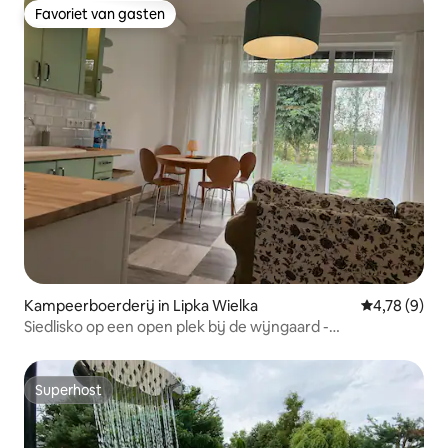
Favoriet van gasten
Favoriet van gasten
Kampeerboerderij in Lipka Wielka
Gemiddelde b
4,78 (9)
Siedlisko op een open plek bij de wijngaard -
Appartement 3
Superhost
Superhost