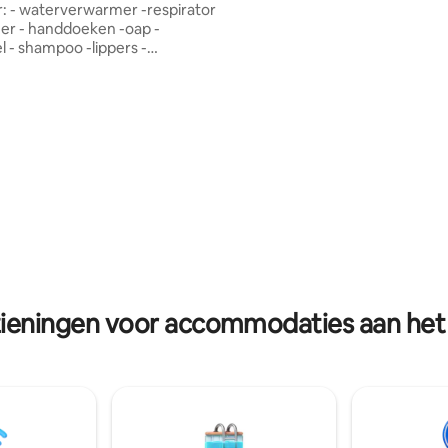
rator
afstand van Skopje City Mall, h
er - handdoeken -oap -
winkelcentrum van de stad. In d
 - shampoo -lippers -
de heerlijke bakkerij "Krofnit
ier 2. keuken: - warm water -
met de beste donuts van de st
 mini-oven - broodrooster -
epels, vorken, messen, glazen,
 pannen 3.
/slaapkamer - luchtkoeler -
verwarming - gratis supersnelle
n tv met meer dan 50 kanalen
na Sport 1, tv 1000, Fox Life
ee eenpersoonsbedden - een
n kledingkast - een strijkijzer -
- dekens en lakens
zieningen voor accommodaties aan het 