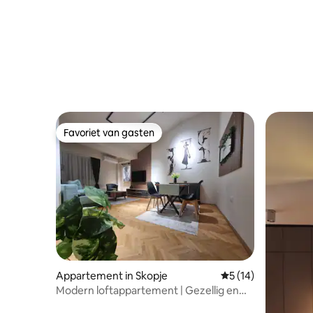
Favoriet van gasten
Favoriet van gasten
Appartement in Skopje
Gemiddelde beoorde
5 (14)
Modern loftappartement | Gezellig en
elegant verblijf