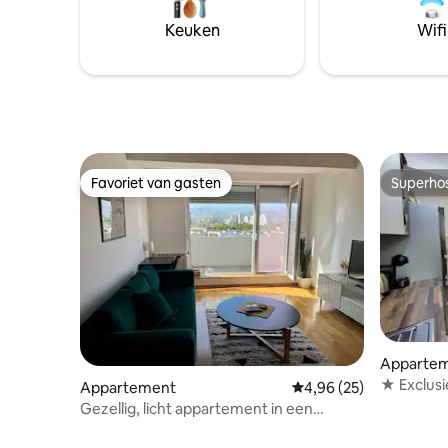
rijden). Je rustige uitje omgeven door
natuurlijke schoonheid wacht op je,
Keuken
Wifi
perfect gepositioneerd voor rustige
ontspanning.
Favoriet van gasten
Superho
Favoriet van gasten
Superho
Appartem
★ Exclus
Appartement
Gemiddelde beoordeling
4,96 (25)
Perfecte 
Gezellig, licht appartement in een
rustige omgeving (langdurig)