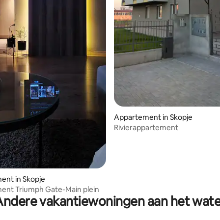
Appartement in Skopje
Rivierappartement
ent in Skopje
ent Triumph Gate-Main plein
Andere vakantiewoningen aan het wate