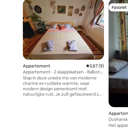
Favoriet
Favoriet
Appartement
Gemiddelde beoordeli
3,67 (9)
Appartement - 2 slaapplaatsen - Balkon -
Huisdieren toegestaan
Stap in deze unieke mix van moderne
charme en rustieke warmte, waar
modern design samenkomt met
natuurlijke rust. Je zult gefascineerd zijn
door het prachtige uitzicht op de bergen
dat als een dramatische achtergrond
voor je verblijf dient. Het appartement
Appartem
beschikt over een uitnodigende
Dushansk
slaapkamer met een comfortabel
Het appar
tweepersoonsbed, wat zorgt voor