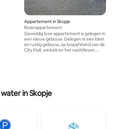
koffie e
et beste
demand v
e buurt is
*Gegaran
e od Hrom"
verblijf.
ad.
Appartement in Skopje
Rivierappartement
Geweldig luxe appartement is gelegen in
een nieuw gebouw. Gelegen in een klein
en rustig gebouw, op loopafstand van de
City Mall, winkels en het nachtleven.
Geweldig uitzicht op de rivier de Vardar.
Alles in het appartement, van meubels
tot apparaten, is ook gloednieuw. Het
appartement heeft: - woonkamer -
eetkamer - het balkon -1 slaapkamer met
kingsize bed en grote kast. -1 badkamer -
volledig uitgeruste keuken (grote
water in Skopje
koelkast, vaatwasser) - kabelinternet
(wifi) en kabeltelevisie - airconditioning