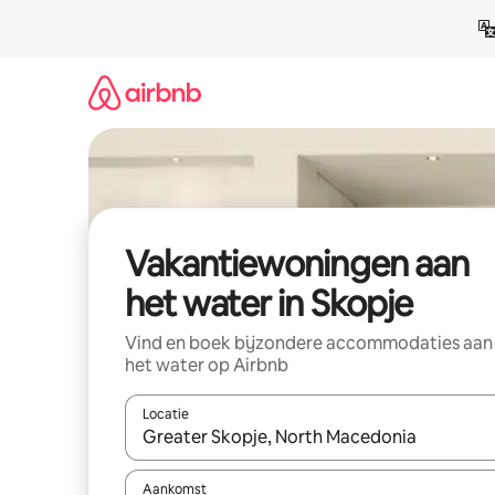
Ga
direct
naar
inhoud
Vakantiewoningen aan
het water in Skopje
Vind en boek bijzondere accommodaties aan
het water op Airbnb
Locatie
Wanneer er suggesties beschikbaar zijn, maak je 
Aankomst