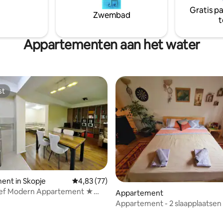
Gratis p
Zwembad
t
Appartementen aan het water
st
st
ent in Skopje
Gemiddelde beoordeling van 4,83 uit 5, 77 r
4,83 (77)
ief Modern Appartement ★
 van 4,96 uit 5, 25 recensies
Appartement
ligging ★
Appartement - 2 slaapplaatsen 
Huisdieren toegestaan