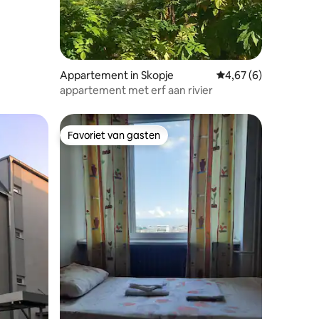
Appartement in Skopje
Gemiddelde beoordeli
4,67 (6)
appartement met erf aan rivier
Favoriet van gasten
Favoriet van gasten