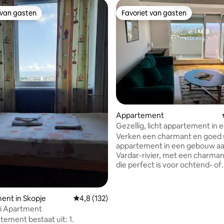
 van gasten
Favoriet van gasten
 van gasten
Favoriet van gasten
ng van 3,67 uit 5, 9 recensies
Appartement
Gezellig, licht appartement in 
rustige omgeving (langdurig)
Verken een charmant en goed 
appartement in een gebouw a
Vardar-rivier, met een charma
die perfect is voor ochtend- of
avondwandelingen en hardlopen.
hoofdstraat, gunstig dichtbij, le
rechtstreeks naar het stadsce
ent in Skopje
Gemiddelde beoordeling van 4,8 uit 5, 132 r
4,8 (132)
op 4,5 km afstand ligt. Buslijnen
i Apartment
22 bieden verbinding met het h
tement bestaat uit: 1.
stad. Het appartement ligt op 