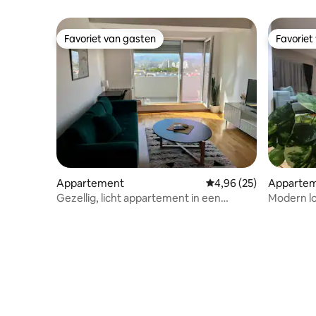
Favoriet van gasten
Favoriet
Favoriet van gasten
Favoriet
Appartement
Gemiddelde beoordeling
4,96 (25)
Appartem
Gezellig, licht appartement in een
Modern lo
rustige omgeving (langdurig)
elegant ve