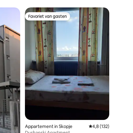
Favoriet van gasten
Favoriet van gasten
ecensies
Appartement in Skopje
Gemiddelde beoordelin
4,8 (132)
Dushanski Apartment