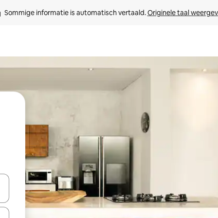
Sommige informatie is automatisch vertaald. 
Originele taal weerge
een keuze met je de pijltjestoetsen omhoog en omlaag, óf door te tik