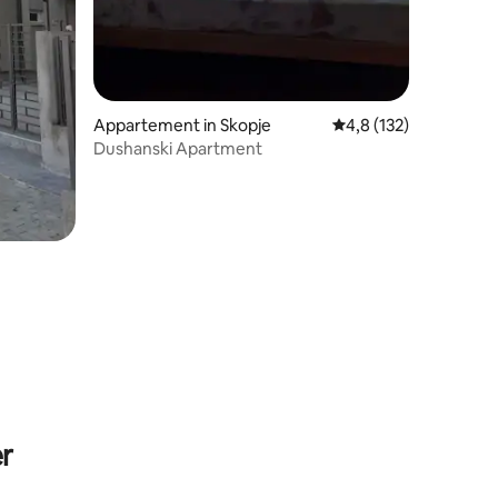
Appartement in Skopje
Gemiddelde beoordelin
4,8 (132)
Dushanski Apartment
r