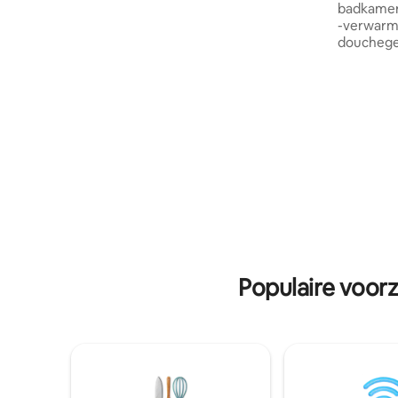
badkamer: - waterverwarmer -respi
rustgevende nachten. De badkamer is
-verwarm
elegant ingericht met een inloopdouche,
douchegel
toilet en wastafel. Voel je thuis in de
toiletpap
keuken met een koelkast, kookplaat,
koelkast -
oven en alle benodigde keukengerei om
borden, l
te genieten van een huisgemaakte
potten en
maaltijd. Verzamel in de gezellige
woonkamer
woonkamer om te ontspannen met een
centrale 
goed boek, geniet van je favoriete shows
wifi - ee
op de televisie of maak contact met
(zoals Are
vrienden via de beschikbare
etc) - tw
internettoegang. Essentials zoals
tafel - ee
beddengoed en handdoeken worden
een föhn 
zorgvuldig voorzien om je comfort te
verbeteren. Ruime parkeergelegenheid
op het terrein maakt je komen en gaan
Populaire voor
stressvrij en handig. Lokale
voorzieningen en bezienswaardigheden:
slechts een korte wandeling naar lokale
winkels (5 minuten lopen), geniet van
wandelroutes in de nabijgelegen bergen
(10 minuten rijden) en bezoek het
schilderachtige meer (15 minuten