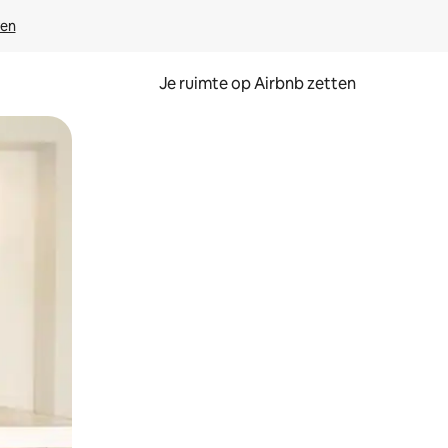
ven
Je ruimte op Airbnb zetten
ken of swipen.