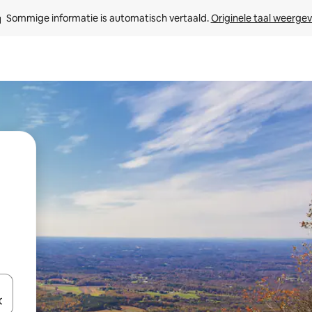
Sommige informatie is automatisch vertaald. 
Originele taal weerge
een keuze met je de pijltjestoetsen omhoog en omlaag, óf door te tik