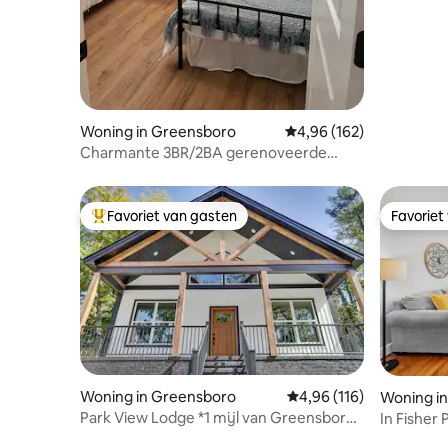
Woning in Greensboro
Gemiddelde beoordeling 
4,96 (162)
Charmante 3BR/2BA gerenoveerde
stenen ranch
Favoriet van gasten
Favoriet
Topfavoriet van gasten
Favoriet
Woning in Greensboro
Gemiddelde beoordeling
4,96 (116)
Woning i
Park View Lodge *1 mijl van Greensboro
In Fisher
Coliseum*
stijlvol hu