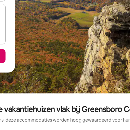
e vakantiehuizen vlak bij Greensboro 
ens: deze accommodaties worden hoog gewaardeerd voor hun l