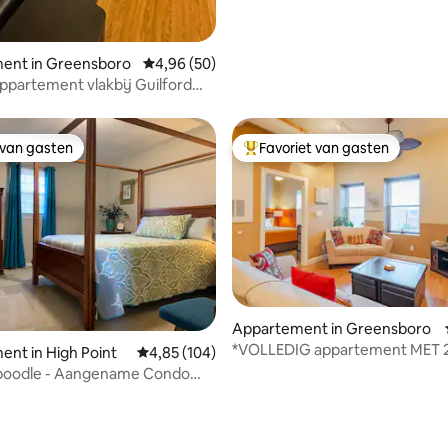
ent in Greensboro
Gemiddelde beoordeling van 4,96 uit 5, 50 r
4,96 (50)
appartement vlakbij Guilford
 van gasten
Favoriet van gasten
 van gasten
Topfavoriet van gasten
 van 4,97 uit 5, 65 recensies
Appartement in Greensboro
*VOLLEDIG appartement MET 
nt in High Point
Gemiddelde beoordeling van 4,85 uit 5, 104 r
4,85 (104)
SLAAPKAMERS* in het hart van
aboodle - Aangename Condo
centrum!!!
en