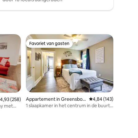
Favoriet van gasten
Favoriet van gasten
Appartement in Greensbor
Gemiddelde beoordeling
4,84 (143)
emiddelde beoordeling van 4,93 uit 5, 258 recensies
4,93 (258)
o
1 slaapkamer in het centrum in de buurt
ay met
van Tanger, Stadion, UNCG