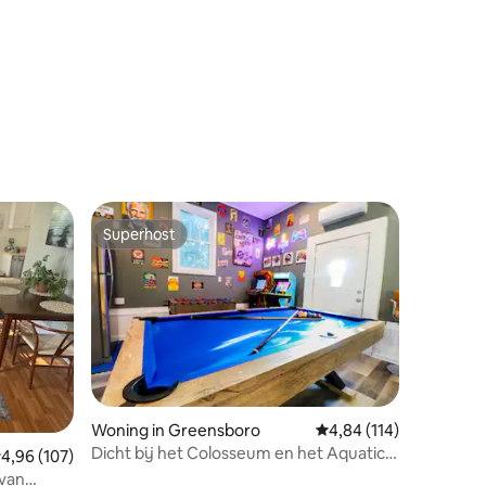
Superhost
Superhost
Woning in Greensboro
Gemiddelde beoordeling
4,84 (114)
ecensies
Dicht bij het Colosseum en het Aquatic
emiddelde beoordeling van 4,96 uit 5, 107 recensies
4,96 (107)
Center; Leuke ontmoetingsplek!
 van