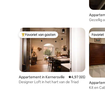
Appartem
Gezellig 
College!
Favoriet van gasten
Favoriet
Topfavoriet van gasten
Favoriet
Appartement in Kernersville
Gemiddelde beoordeling
4,97 (65)
Designer Loft in het hart van de Triad
Apparteme
Kit en C
voor gast