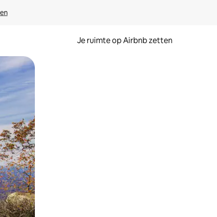
ven
Je ruimte op Airbnb zetten
ken of swipen.