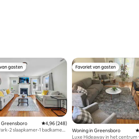
van 4,96 uit 5, 162 recensies
 van gasten
Favoriet van gasten
 van gasten
Favoriet van gasten
 van 4,96 uit 5, 116 recensies
n Greensboro
Gemiddelde beoordeling van 4,96 uit 5, 248 r
4,96 (248)
 Park-2 slaapkamer-1 badkamer
Woning in Greensboro
G
is.
Luxe Hideaway in het centrum