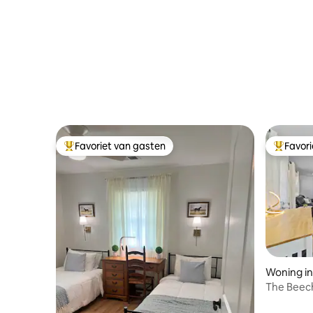
Favoriet van gasten
Favor
Topfavoriet van gasten
Topfavor
Woning i
The Beech
Downtow