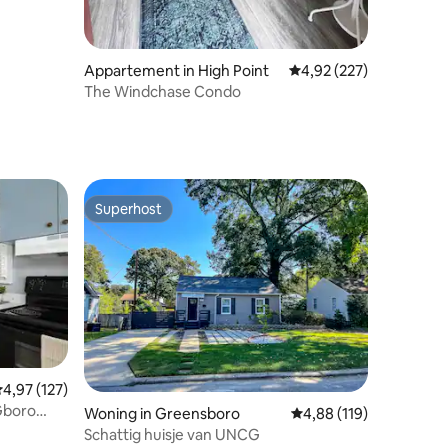
Appartement in High Point
Gemiddelde beoordeling
4,92 (227)
The Windchase Condo
Superhost
Superhost
ecensies
emiddelde beoordeling van 4,97 uit 5, 127 recensies
4,97 (127)
Gboro
Woning in Greensboro
Gemiddelde beoordeling
4,88 (119)
Schattig huisje van UNCG