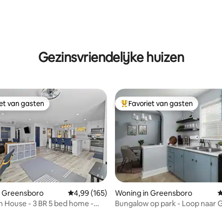
Gezinsvriendelijke huizen
iet van gasten
Favoriet van gasten
iet van gasten
Topfavoriet van gasten
n Greensboro
Gemiddelde beoordeling van 4,99 uit 5, 165 r
4,99 (165)
Woning in Greensboro
G
 House - 3 BR 5 bed home -
Bungalow op park - Loop naar 
n Gboro
Attracties!