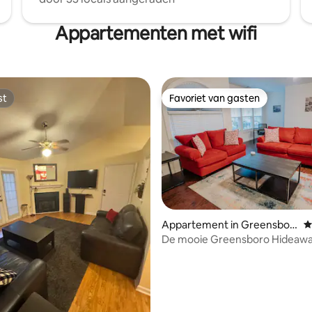
Appartementen met wifi
st
Favoriet van gasten
st
Favoriet van gasten
Appartement in Greensbor
G
o
De mooie Greensboro Hideaw
 van 4,97 uit 5, 116 recensies
twee slaapkamers