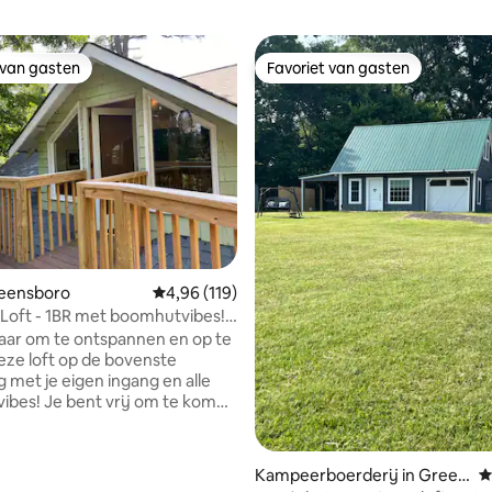
 van gasten
Favoriet van gasten
 van gasten
Favoriet van gasten
reensboro
Gemiddelde beoordeling van 4,96 uit 5, 119 r
4,96 (119)
 Loft - 1BR met boomhutvibes! 1
seum.
laar om te ontspannen en op te
deze loft op de bovenste
g met je eigen ingang en alle
bes! Je bent vrij om te komen
anneer je wilt, te profiteren
le restaurants op loopafstand
 binnen te blijven, te
van 4,97 uit 5, 109 recensies
Kampeerboerderij in Green
G
n en te genieten van je