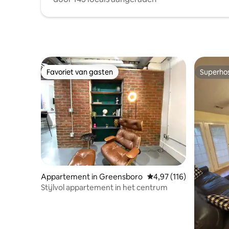
Favoriet van gasten
Superho
Favoriet van gasten
Superho
Appartement in Greensboro
Gemiddelde beoordeling
4,97 (116)
Stijlvol appartement in het centrum