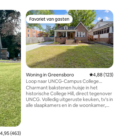
Woning i
Favoriet van gasten
Favorie
Favoriet van gasten
Favorie
2Bed/2Ba
Welkom b
liefdevol
dat hist
moderne 
gelegen i
van Gree
Greensbo
lokale ho
Woning in Greensboro
Gemiddelde beoordeling
4,88 (123)
theaters
Loop naar UNCG-Campus College
ecensies
Grasshop
Cottage
Charmant bakstenen huisje in het
Point Fur
historische College Hill, direct tegenover
matrassen
UNCG. Volledig uitgeruste keuken, tv's in
gevulde 
alle slaapkamers en in de woonkamer,
volwasse
comfortabele bedden, speciale
Huisdier
werkplek. Perfect voor gezinnen,
huisdiere
campusbezoekers. Loop naar lokale
cafés, bars en restaurants. Naast UNCG
emiddelde beoordeling van 4,95 uit 5, 463 recensies
4,95 (463)
en Greensboro College, binnen 5 mijl