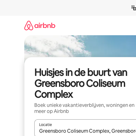
Ga
direct
naar
inhoud
Huisjes in de buurt van
Greensboro Coliseum
Complex
Boek unieke vakantieverblijven, woningen en
meer op Airbnb
Locatie
Wanneer er suggesties beschikbaar zijn, maak je 