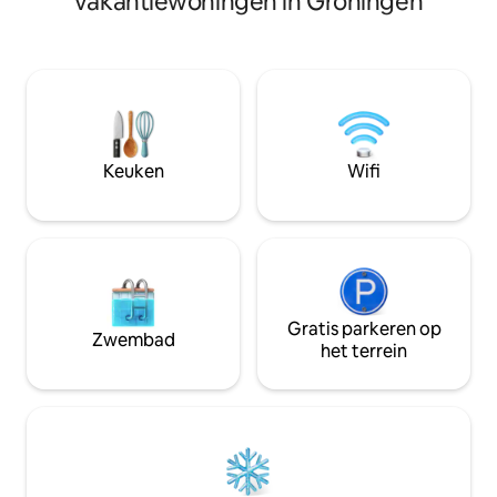
vakantiewoningen in Groningen
kitchenette, een w
een goed uitgeruste keuken,
internet. Dankzij 
airconditioning in alle kamers, snelle wifi
de goede bereikb
en een eigen patio van 30 m² met een
bedrijventerreinen
hangmat, eethoek en comfortabele
zorginstellingen e
loungestoelen. Parkeergelegenheid op
uitvalswegen is de
het terrein aanwezig. Perfect voor
langere verblijven, werken op afstand of
een rustig uitje in Suriname.
Keuken
Wifi
Gratis parkeren op
Zwembad
het terrein