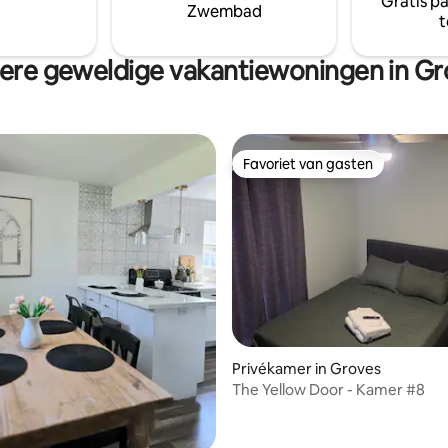
Gratis p
Zwembad
t
ere geweldige vakantiewoningen in Gr
Favoriet van gasten
Favoriet van gasten
Privékamer in Groves
g van 4,77 uit 5, 48 recensies
The Yellow Door - Kamer #8