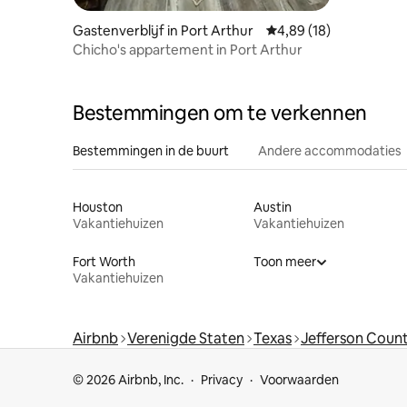
Gastenverblijf in Port Arthur
Gemiddelde beoordeling
4,89 (18)
Chicho's appartement in Port Arthur
Bestemmingen om te verkennen
Bestemmingen in de buurt
Andere accommodaties
Houston
Austin
Vakantiehuizen
Vakantiehuizen
Fort Worth
Toon meer
Vakantiehuizen
Airbnb
Verenigde Staten
Texas
Jefferson Coun
© 2026 Airbnb, Inc.
Privacy
Voorwaarden