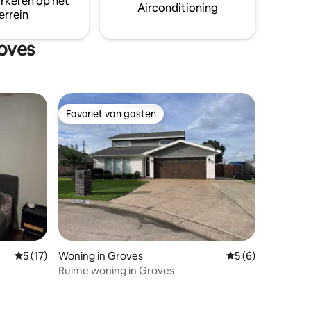
arkeren op het
Airconditioning
errein
oves
Favoriet van gasten
Favoriet van gasten
Gemiddelde beoordeling van 5 uit 5, 17 recensies
5 (17)
Woning in Groves
Gemiddelde beoord
5 (6)
Ruime woning in Groves