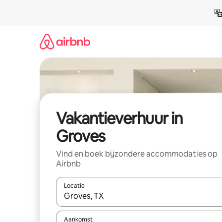
Ga
direct
naar
inhoud
Vakantieverhuur in
Groves
Vind en boek bijzondere accommodaties op
Airbnb
Locatie
Wanneer er suggesties beschikbaar zijn, maak je 
Aankomst