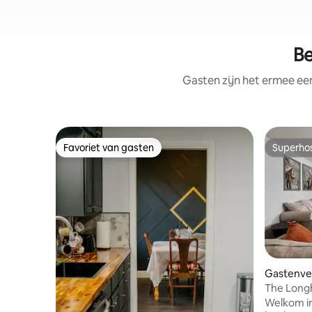
Be
Gasten zijn het ermee e
Favoriet van gasten
Superho
Favoriet van gasten
Superho
Gastenver
The Long
Welkom i