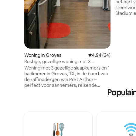
het hart 
steenworp
Stadium e
River. Kenmerken: Comfortabele
leefruimte Volledig uitgeruste k
Gezellige
beddengo
pedic ma
High-speed wifi Zithoek
Wasmachine en 
Woning in Groves
Gemiddelde beoordeling
4,94 (34)
Koffiepot Locatievoordelen: Op ee
Rustige, gezellige woning met 3
steenworp
slaapkamers, parkeergelegenheid en
Woning met 3 gezellige slaapkamers en 1
stadion Di
wasmachine/droger, Groves, TX
badkamer in Groves, TX, in de buurt van
winkels e
de raffinaderijen van Port Arthur –
toegang t
perfect voor aannemers, reizende
Populai
verpleegkundigen en
langetermijnreserveringen. Geniet van
snelle wifi, een speciale werkplek, smart-
tv, een volledig uitgeruste keuken en
een wasmachine/droger in de
accommodatie. Voldoende
parkeergelegenheid voor vrachtwagens
en meerdere voertuigen. Gelegen in een