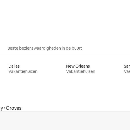
 van 4,89 uit 5, 18 recensies
Beste bezienswaardigheden in de buurt
Dallas
New Orleans
San
Vakantiehuizen
Vakantiehuizen
Va
ty
Groves