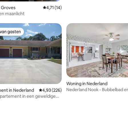
n Groves
Gemiddelde beoordeling van 4,71 uit 5, 14 
4,71 (14)
en maanlicht
 van gasten
 van gasten
Woning in Nederland
Nederland Nook - Bubbelbad en 
ent in Nederland
Gemiddelde beoordeling van 4,93 uit 5, 226 r
4,93 (226)
partement in een geweldige