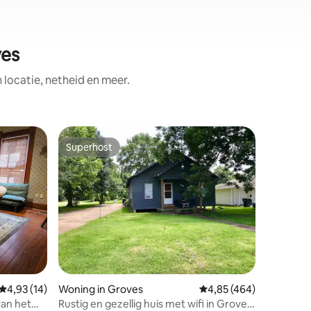
ves
ocatie, netheid en meer.
Woning i
Superhost
Favor
Superhost
Topfavo
The Nest 
Centraal 
vriendeli
loopafst
bibliothe
fil-A lig
je in The 
van een 
voor jeze
ecensies
personen
Gemiddelde beoordeling van 4,93 uit 5, 14 recensies
4,93 (14)
Woning in Groves
Gemiddelde beoordeling
4,85 (464)
bed. Geni
achterkan
van het
Rustig en gezellig huis met wifi in Groves,