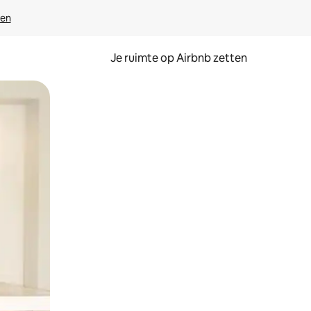
ven
Je ruimte op Airbnb zetten
ken of swipen.