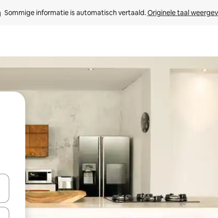
Sommige informatie is automatisch vertaald. 
Originele taal weerge
een keuze met je de pijltjestoetsen omhoog en omlaag, óf door te tik