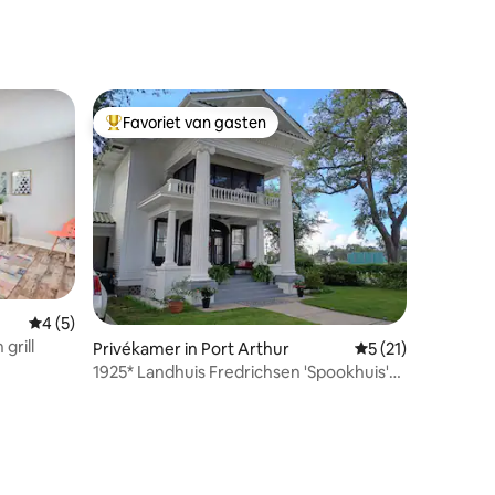
recensies
Favoriet van gasten
Topfavoriet van gasten
Gemiddelde beoordeling van 4 uit 5, 5 recensies
4 (5)
grill
ecensies
Privékamer in Port Arthur
Gemiddelde beoorde
5 (21)
1925* Landhuis Fredrichsen 'Spookhuis'
Lona's kamer