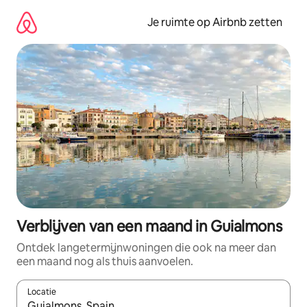
Ga
direct
Je ruimte op Airbnb zetten
naar
inhoud
Verblijven van een maand in Guialmons
Ontdek langetermijnwoningen die ook na meer dan
een maand nog als thuis aanvoelen.
Locatie
Wanneer er suggesties beschikbaar zijn, maak je een keuze met