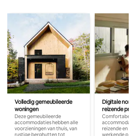
Volledig gemeubileerde
Digitale nom
woningen
reizende prof
Deze gemeubileerde
Comfortabele
accommodaties hebben alle
accommodatie
voorzieningen van thuis, van
reizende en op
rustige berghutten tot
werkende profe