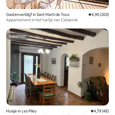
Gastenverblijf in Sant Martí de Tous
Gemiddelde beo
4,95 (203)
Appartement in het hartje van Catalonië
Superhost
Superhost
Huisje in Les Piles
Gemiddelde be
4,79 (48)