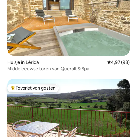
Huisje in Lérida
Gemiddelde be
4,97 (98)
Middeleeuwse toren van Queralt & Spa
Favoriet van gasten
Topfavoriet van gasten