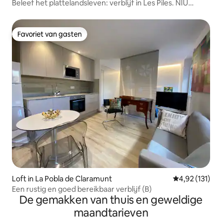
Beleef het plattelandsleven: verblijf in Les Piles. NIU
RURAL
Favoriet van gasten
Favoriet van gasten
Loft in La Pobla de Claramunt
Gemiddelde beo
4,92 (131)
Een rustig en goed bereikbaar verblijf (B)
De gemakken van thuis en geweldige
maandtarieven