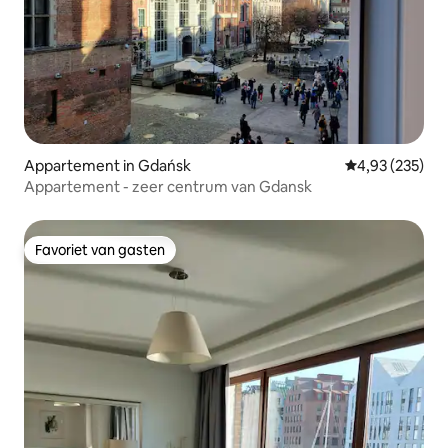
Appartement in Gdańsk
Gemiddelde beo
4,93 (235)
Appartement - zeer centrum van Gdansk
Favoriet van gasten
Favoriet van gasten