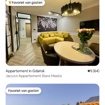
Favoriet van gasten
Topfavoriet van gasten
Appartement in Gdańsk
Gemiddelde
5 (64)
Jacuzzi Appartement Stare Miasto
Favoriet van gasten
Favoriet van gasten