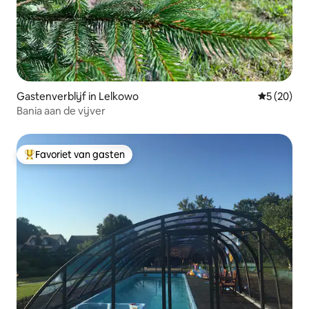
Gastenverblijf in Lelkowo
Gemiddelde
5 (20)
Bania aan de vijver
Favoriet van gasten
Topfavoriet van gasten