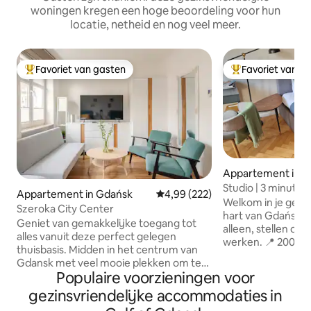
woningen kregen een hoge beoordeling voor hun
locatie, netheid en nog veel meer.
Favoriet van gasten
Favoriet van g
Topfavoriet van gasten
Topfavoriet van 
Appartement in 
Studio | 3 minuten
Appartement in Gdańsk
Gemiddelde beoordeling van 4,99
4,99 (222)
station | Balkon en 
​Welkom in je gezel
Szeroka City Center
hart van Gdańsk! P
Geniet van gemakkelijke toegang tot
alleen, stellen of
alles vanuit deze perfect gelegen
werken. ​📍 200 m naar het centraal
thuisbasis. Midden in het centrum van
station en maxima
Gdansk met veel mooie plekken om te
naar de oude binn
Populaire voorzieningen voor
verkennen Volledig ingerichte keuken,
steenworp afstand
twee eenpersoonsbedden die kunnen
gezinsvriendelijke accommodaties in
en winkels 💻 Snell
worden omgebouwd tot
werkruimte ☕ Nes