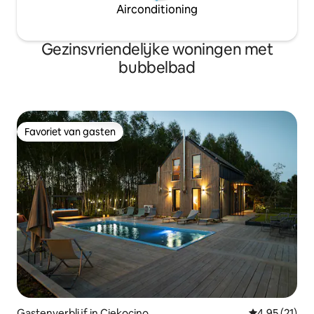
Airconditioning
Gezinsvriendelijke woningen met
bubbelbad
Favoriet van gasten
Favoriet van gasten
Gastenverblijf in Ciekocino
Gemiddelde be
4,95 (21)