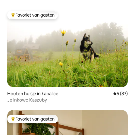
Favoriet van gasten
Topfavoriet van gasten
Houten huisje in Łapalice
Gemiddelde
5 (37)
Jelinkowo Kaszuby
Favoriet van gasten
Topfavoriet van gasten