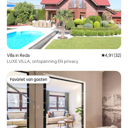
Villa in Reda
Gemiddelde be
4,91 (32)
LUXE VILLA, ontspanning EN privacy
Favoriet van gasten
Favoriet van gasten