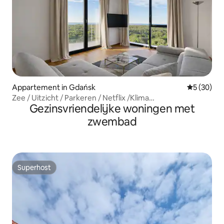
Appartement in Gdańsk
Gemiddelde
5 (30)
Zee / Uitzicht / Parkeren / Netflix /Klima
Gezinsvriendelijke woningen met
Sauna+Fitnessruimte
zwembad
Superhost
Superhost