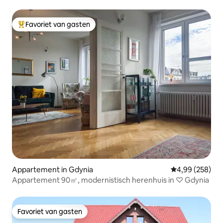
Favoriet van gasten
Topfavoriet van gasten
Appartement in Gdynia
Gemiddelde beo
4,99 (258)
Appartement 90㎡, modernistisch herenhuis in ♡ Gdynia
Favoriet van gasten
Favoriet van gasten