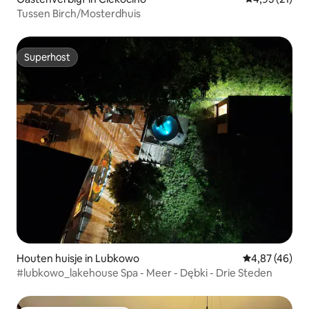
Tussen Birch/Mosterdhuis
Superhost
Superhost
Houten huisje in Lubkowo
Gemiddelde be
4,87 (46)
#lubkowo_lakehouse Spa - Meer - Dębki - Drie Steden