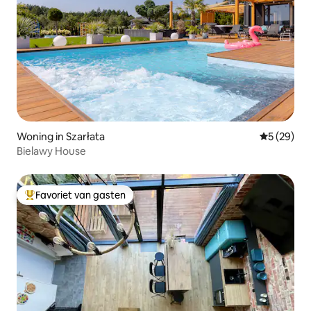
Woning in Szarłata
Gemiddelde
5 (29)
Bielawy House
Favoriet van gasten
Topfavoriet van gasten