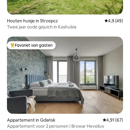
Houten huisje in Strzepcz
Gemiddelde b
4,9 (49)
Twee jaar oude gejuich in Kashubia
Favoriet van gasten
Topfavoriet van gasten
Appartement in Gdańsk
Gemiddelde be
4,91 (67)
Appartement voor 2 personen | Browar Hevelius