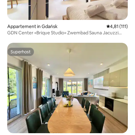
Appartement in Gdańsk
Gemiddelde be
4,81 (111)
GDN Center «Brique Studio» Zwembad Sauna Jacuzzi
Gym
Superhost
Superhost