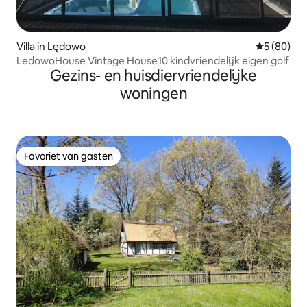
Villa in Lędowo
Gemiddelde
5 (80)
LedowoHouse Vintage House10 kindvriendelijk eigen golf
Gezins- en huisdiervriendelijke
woningen
Favoriet van gasten
Favoriet van gasten