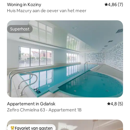
Woning in Koziny
Gemiddelde b
4,86 (7)
Huis Mazury aan de oever van het meer
Superhost
Superhost
Appartement in Gdańsk
Gemiddelde 
4,8 (5)
Zefiro Chmielna 63 - Appartement 1B
Favoriet van gasten