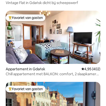
Vintage Flat in Gdańsk dicht bij scheepswerf
Favoriet van gasten
Topfavoriet van gasten
Appartement in Gdańsk
Gemiddelde beo
4,95 (402)
Chill appartement met BALKON: comfort, 2 slaapkamers,
oude stad
Favoriet van gasten
Topfavoriet van gasten