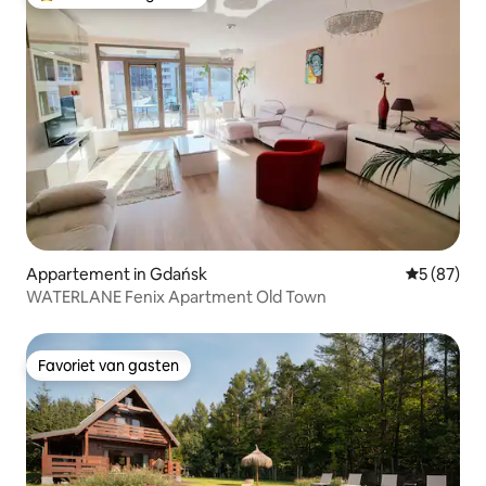
Topfavoriet van gasten
Appartement in Gdańsk
Gemiddelde
5 (87)
WATERLANE Fenix Apartment Old Town
Favoriet van gasten
Favoriet van gasten