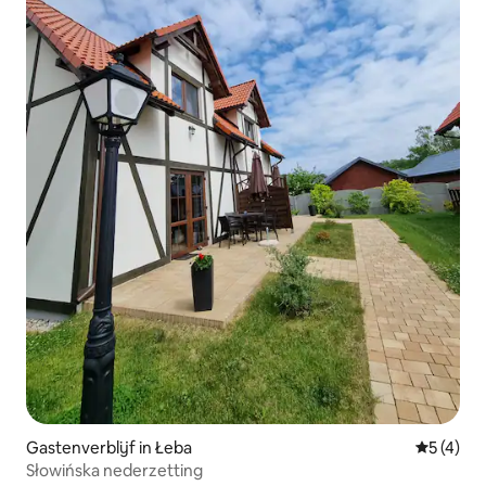
Gastenverblijf in Łeba
Gemiddeld
5 (4)
Słowińska nederzetting