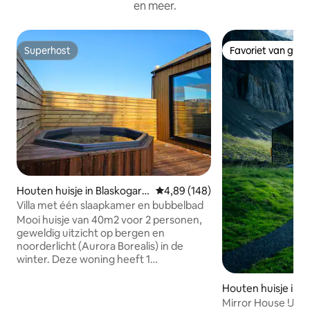
en meer.
Superhost
Favoriet van gas
Superhost
Favoriet van gas
Houten huisje in Blaskogarb
Gemiddelde beoordeling van 4,89
4,89 (148)
yggd
Villa met één slaapkamer en bubbelbad
Mooi huisje van 40m2 voor 2 personen,
geweldig uitzicht op bergen en
noorderlicht (Aurora Borealis) in de
winter. Deze woning heeft 1
woonkamer, 1 slaapkamer (standaard
tweepersoonsbedden) en 1 badkamer
Houten huisje in Yt
met douche. In de keuken staat een
rekka
Mirror House IJsla