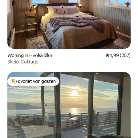
Woning in Hvolsvöllur
Gemiddelde beo
4,99 (207)
Skeið-Cottage
Favoriet van gasten
Topfavoriet van gasten