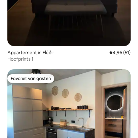
Appartement in Flúðir
Gemiddelde be
4,96 (51)
Hoofprints 1
Favoriet van gasten
Favoriet van gasten