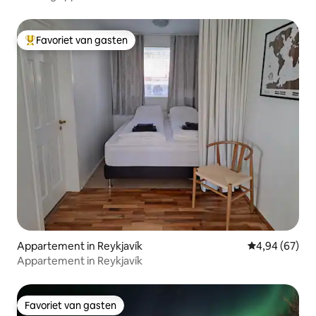
Favoriet van gasten
Topfavoriet van gasten
Appartement in Reykjavík
Gemiddelde be
4,94 (67)
Appartement in Reykjavík
Favoriet van gasten
Favoriet van gasten