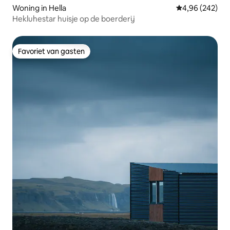
Woning in Hella
Gemiddelde beo
4,96 (242)
Hekluhestar huisje op de boerderij
Favoriet van gasten
Favoriet van gasten