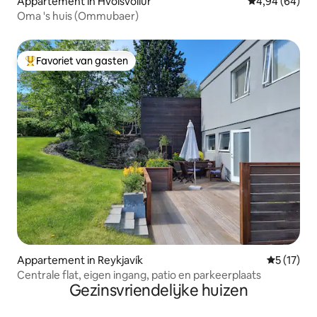
Appartement in Hvolsvöllur
Gemiddelde be
4,94 (64)
Oma 's huis (Ommubaer)
Favoriet van gasten
Topfavoriet van gasten
Appartement in Reykjavík
Gemiddelde
5 (17)
Centrale flat, eigen ingang, patio en parkeerplaats
Gezinsvriendelijke huizen