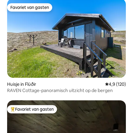
Favoriet van gasten
Favoriet van gasten
Huisje in Flúðir
Gemiddelde be
4,9 (120)
RAVEN Cottage-panoramisch uitzicht op de bergen
Favoriet van gasten
Topfavoriet van gasten