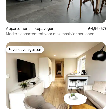
Appartement in Kópavogur
Gemiddelde be
4,96 (57)
Modern appartement voor maximaal vier personen
Favoriet van gasten
Favoriet van gasten