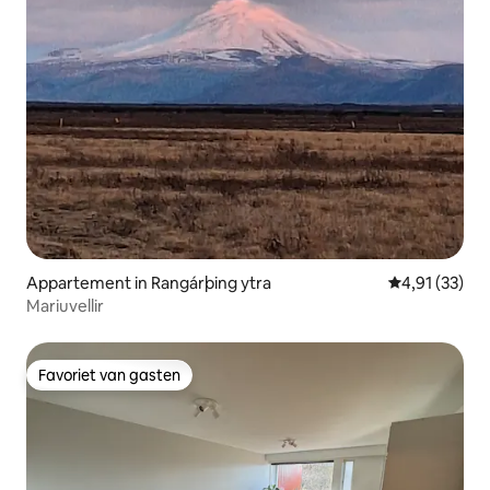
Appartement in Rangárþing ytra
Gemiddelde be
4,91 (33)
Mariuvellir
Favoriet van gasten
Favoriet van gasten