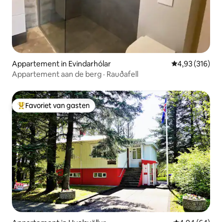
Appartement in Evindarhólar
Gemiddelde beo
4,93 (316)
Appartement aan de berg · Rauðafell
Favoriet van gasten
Topfavoriet van gasten