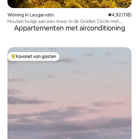
Woning in Laugarvatn
Gemiddelde beo
4,92 (118)
Houten huisje aan een meer in de Golden Circle met
Appartementen met airconditioning
eigen hottub
Favoriet van gasten
Topfavoriet van gasten