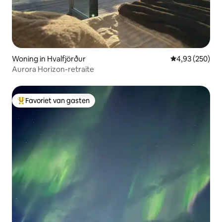
Woning in Hvalfjörður
Gemiddelde beo
4,93 (250)
Aurora Horizon-retraite
Favoriet van gasten
Topfavoriet van gasten