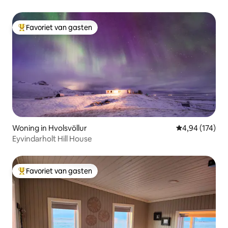
Favoriet van gasten
Topfavoriet van gasten
Woning in Hvolsvöllur
Gemiddelde beo
4,94 (174)
Eyvindarholt Hill House
Favoriet van gasten
Topfavoriet van gasten