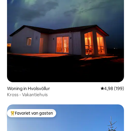
Woning in Hvolsvöllur
Gemiddelde beo
4,98 (199)
Kross - Vakantiehuis
Favoriet van gasten
Topfavoriet van gasten