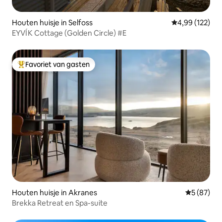
Houten huisje in Selfoss
Gemiddelde beo
4,99 (122)
EYVÍK Cottage (Golden Circle) #E
Favoriet van gasten
Topfavoriet van gasten
Houten huisje in Akranes
Gemiddelde
5 (87)
Brekka Retreat en Spa-suite