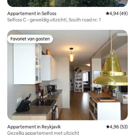
Appartement in Selfoss
Gemiddelde be
4,94 (49)
Selfoss C - geweldig uitzicht!, South road nr. 1
Favoriet van gasten
Favoriet van gasten
Appartement in Reykjavík
Gemiddelde be
4,96 (53)
Gezellig appartement met uitzicht