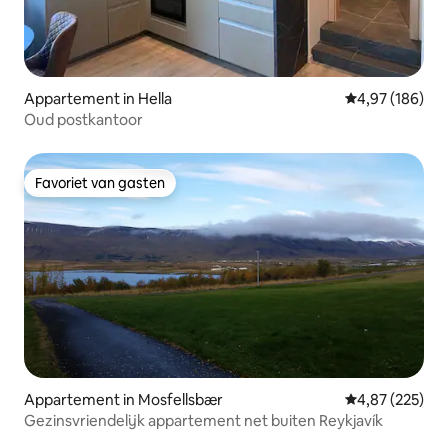
Appartement in Hella
Gemiddelde beo
4,97 (186)
Oud postkantoor
Favoriet van gasten
Favoriet van gasten
Appartement in Mosfellsbær
Gemiddelde beo
4,87 (225)
Gezinsvriendelijk appartement net buiten Reykjavík