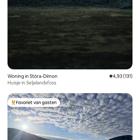
Woning in Stóra-Dímon
Gemiddelde beo
4,93 (131)
Huisje in Seljalandsfoss
Favoriet van gasten
Topfavoriet van gasten