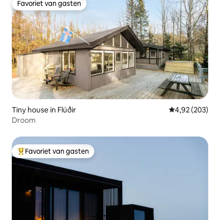
Favoriet van gasten
Favoriet van gasten
Tiny house in Flúðir
Gemiddelde beo
4,92 (203)
Droom
Favoriet van gasten
Topfavoriet van gasten