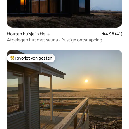
Houten huisje in Hella
Gemiddelde be
4,98 (41)
Afgelegen hut met sauna - Rustige ontsnapping
Favoriet van gasten
Topfavoriet van gasten