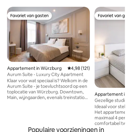
Favoriet van gasten
Favoriet van gas
Favoriet van gasten
Favoriet van gas
Appartement in Würzburg
Gemiddelde beoordeling van 4,98
4,98 (121)
Aurum Suite - Luxury City Apartment
Klaar voor wat speciaal is? Welkom in de
Aurum Suite - je toevluchtsoord op een
toplocatie van Würzburg. Downtown,
Appartement in 
Main, wijngaarden, evenals treinstation
Gezellige studio m
en congrescentrum liggen op de
parkeren op straa
Ideaal voor stellen
directe, loopafstand (allemaal minder
Het appartement i
dan 1,0 km). Je verblijft in een
maximaal 4 perso
monumentaal oud gebouw uit de 19e
comfortabel twe
eeuw, bekroond door de elegante gevel
Populaire voorzieningen in
flexibele extra sl
van de Renaissance en de hoge plafonds