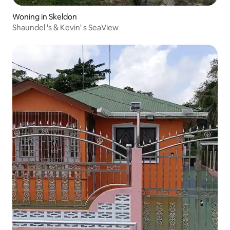
Woning in Skeldon
Shaundel 's & Kevin' s SeaView