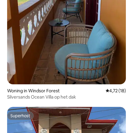
Woning in Windsor Forest
Gemiddelde be
4,72 (18)
Silversands Ocean Villa op het dak
Superhost
Superhost