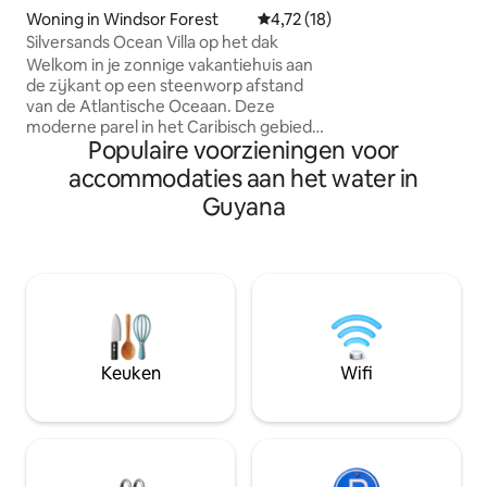
met een dakterras
Woning in Windsor Forest
Gemiddelde beoordeling van 4,7
4,72 (18)
restaurant gebouw
Silversands Ocean Villa op het dak
van het hoogste ui
Welkom in je zonnige vakantiehuis aan
schilderachtige b
de zijkant op een steenworp afstand
Essequibo en de e
van de Atlantische Oceaan. Deze
moderne parel in het Caribisch gebied
Populaire voorzieningen voor
stelt je in staat om achterover te leunen,
te ontspannen en tot rust te komen
accommodaties aan het water in
vanaf onze schommelstoelen op het
Guyana
balkon, een gezellige woonkamer of
achterover te leunen op de
loungestoelen en te genieten van een
drankje in je eigen dak. Gelegen aan de
hoofdweg - dicht bij lokale winkels en
markten. Dit is het perfecte uitje, of je
nu van plan bent om tijd door te
brengen in je geboortestad of Guyana
Keuken
Wifi
voor het eerst te ervaren. Geniet van
het uitzicht!