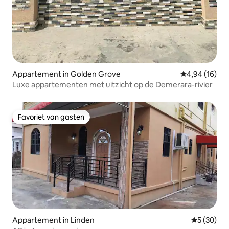
Appartement in Golden Grove
Gemiddelde be
4,94 (16)
Luxe appartementen met uitzicht op de Demerara-rivier
Favoriet van gasten
Favoriet van gasten
Appartement in Linden
Gemiddelde
5 (30)