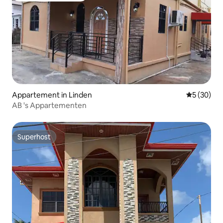
Appartement in Linden
Gemiddelde
5 (30)
AB 's Appartementen
Superhost
Superhost