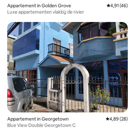
Appartement in Golden Grove
Gemiddelde be
4,91 (46)
Luxe appartementen vlakbij de rivier
Appartement in Georgetown
Gemiddelde be
4,89 (28)
Blue View Double Georgetown C