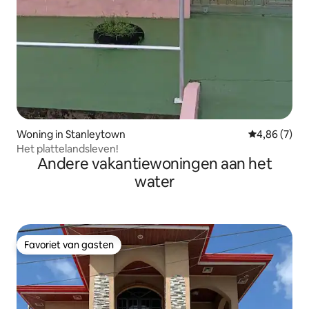
Woning in Stanleytown
Gemiddelde b
4,86 (7)
Het plattelandsleven!
Andere vakantiewoningen aan het
water
Favoriet van gasten
Favoriet van gasten