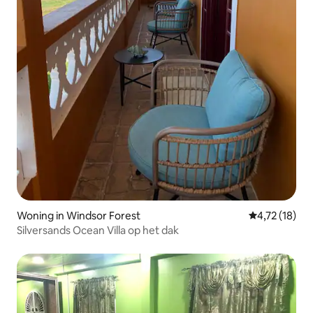
Woning in Windsor Forest
Gemiddelde be
4,72 (18)
Silversands Ocean Villa op het dak