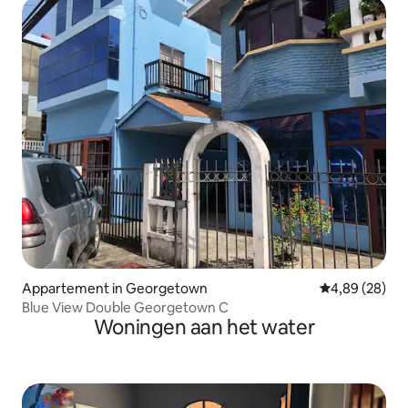
Appartement in Georgetown
Gemiddelde be
4,89 (28)
Blue View Double Georgetown C
Woningen aan het water