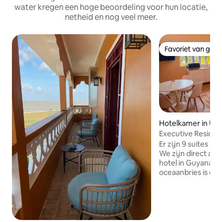
water kregen een hoge beoordeling voor hun locatie,
netheid en nog veel meer.
Favoriet van gas
Favoriet van gas
Hotelkamer in Uit
Executive Residen
de oceaan
Er zijn 9 suites in f
We zijn direct aa
hotel in Guyana is 
oceaanbries is ech
beelden van de oce
Onze ochtenden/a
mooi. Uitvlugt is e
een vredige plek.
is een gebouw van