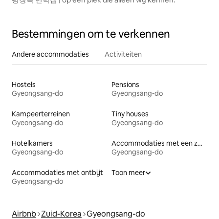
Bestemmingen om te verkennen
Andere accommodaties
Activiteiten
Hostels
Pensions
Gyeongsang-do
Gyeongsang-do
Kampeerterreinen
Tiny houses
Gyeongsang-do
Gyeongsang-do
Hotelkamers
Accommodaties met een zwembad
Gyeongsang-do
Gyeongsang-do
Accommodaties met ontbijt
Toon meer
Gyeongsang-do
Airbnb
Zuid-Korea
Gyeongsang-do