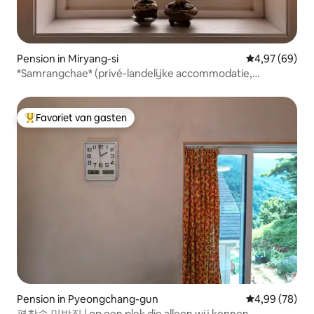
Pension in Miryang-si
Gemiddelde be
4,97 (69)
*Samrangchae* (privé-landelijke accommodatie,
volledige woning, dorpsvakantie, welkomsthapjes
inbegrepen)
Favoriet van gasten
Topfavoriet van gasten
Pension in Pyeongchang-gun
Gemiddelde be
4,99 (78)
평창속 민박집 | op een plek die alleen wij kennen.