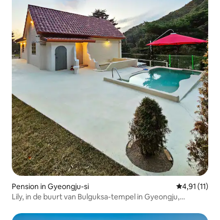
Pension in Gyeongju-si
Gemiddelde b
4,91 (11)
Lily, in de buurt van Bulguksa-tempel in Gyeongju,
complete villa met Italiaanse sfeer, gratis binnenjacuzzi,
de enige in het land, volledig Europese badkamer