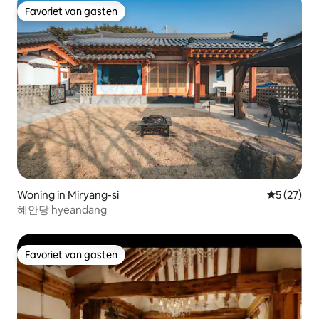
Favoriet van gasten
Favoriet van gasten
Woning in Miryang-si
Gemiddelde
5 (27)
혜안당 hyeandang
Favoriet van gasten
Favoriet van gasten