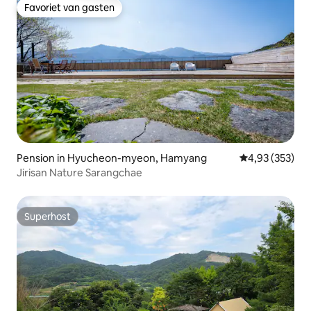
Favoriet van gasten
Favoriet van gasten
Pension in Hyucheon-myeon, Hamyang
Gemiddelde beo
4,93 (353)
Jirisan Nature Sarangchae
Superhost
Superhost