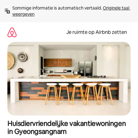
Ga
Sommige informatie is automatisch vertaald. 
Originele taal 
direct
weergeven
naar
inhoud
Je ruimte op Airbnb zetten
Huisdiervriendelijke vakantiewoningen
in Gyeongsangnam