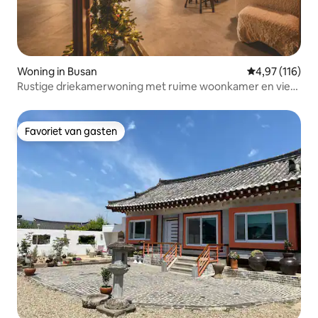
Woning in Busan
Gemiddelde beo
4,97 (116)
Rustige driekamerwoning met ruime woonkamer en vier
queensize bedden, op 10 minuten van station Busan,
geschikt voor maximaal 8 personen
Favoriet van gasten
Favoriet van gasten