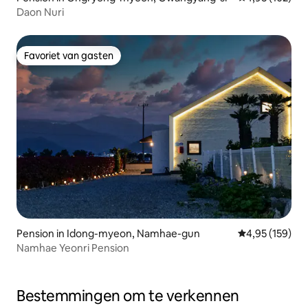
Daon Nuri
Favoriet van gasten
Favoriet van gasten
Pension in Idong-myeon, Namhae-gun
Gemiddelde beo
4,95 (159)
Namhae Yeonri Pension
Bestemmingen om te verkennen