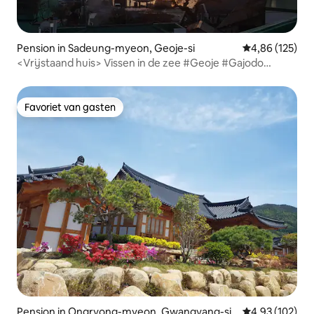
Pension in Sadeung-myeon, Geoje-si
Gemiddelde beo
4,86 (125)
<Vrijstaand huis> Vissen in de zee #Geoje #Gajodo
#Privéhuis#Midden van Tongyeong Geoje #Geoje-si
#Tongyeong-si #Geen extra kosten voor 4 personen
Favoriet van gasten
Favoriet van gasten
Pension in Ongryong-myeon, Gwangyang-si
Gemiddelde beo
4,93 (102)