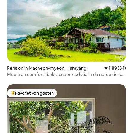
Pension in Macheon-myeon, Hamyang
Gemiddelde be
4,89 (54)
Mooie en comfortabele accommodatie in de natuur in de
buurt van Cheonwangbong, Jirisan en de voet van Jirisan
(2 kamers - 2 kamers) Hemels bloemenpension
Favoriet van gasten
Topfavoriet van gasten