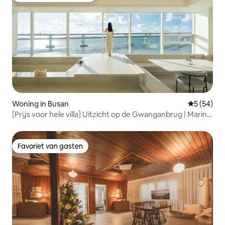
Woning in Busan
Gemiddelde
5 (54)
[Prijs voor hele villa] Uitzicht op de Gwanganbrug | Marine
City Ocean View - Prachtige accommodatie met
privéjacuzzi en fantastisch uitzicht op de nachtelijke stad
Favoriet van gasten
Favoriet van gasten