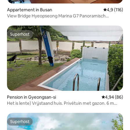
Appartement in Busan
Gemiddelde be
4,9 (116)
View Bridge Hyeopseong Marina G7 Panoramisch
zeezicht Hoge verdieping 66m² Frontaal uitzicht op de
Busan Harbor Bridge 2 minuten lopen van Busan Station
Superhost
Superhost
Pension in Gyeongsan-si
Gemiddelde be
4,94 (86)
Het is lente) Vrijstaand huis. Privétuin met gazon. 6 m
privézwembad. Vrijstaand huis. Gratis Han River Ramen
en koffiebonen. Daegu. Qingdao. Gyeongsan.
Superhost
Superhost