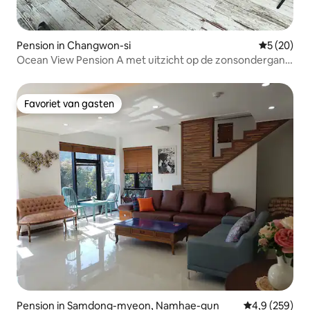
Pension in Changwon-si
Gemiddelde
5 (20)
Ocean View Pension A met uitzicht op de zonsondergang
in Gusan-myeon (5 minuten rijden van Robot Land)
Favoriet van gasten
Favoriet van gasten
Pension in Samdong-myeon, Namhae-gun
Gemiddelde be
4,9 (259)