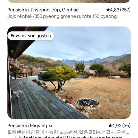
Pension in Jinyeong-eup, Gimhae
Gemiddelde beo
4,83 (257)
Jojo Minbak/350 pyeong groene ruimte 150 pyeong
Favoriet van gasten
Favoriet van gasten
Pension in Miryang-si
Gemiddelde be
4,92 (36)
휠링펜션평안함과아늑한 도도펜션.얼음골8분.석골사.구만계
곡5분.숫구비시바베규이용무료.