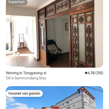
Superhost
Superhost
Woning in Tongyeong-si
Gemiddelde beo
4,78 (315)
Dit is Sammundang Stay
Favoriet van gasten
Favoriet van gasten