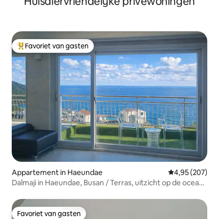
Huisdiervriendelijke privéwoningen
Favoriet van gasten
Topfavoriet van gasten
Appartement in Haeundae
Gemiddelde beo
4,95 (207)
Dalmaji in Haeundae, Busan / Terras, uitzicht op de oceaan
en ontspanning wanneer je het raam opent / Familiereis /
Gratis parkeren /
Favoriet van gasten
Favoriet van gasten