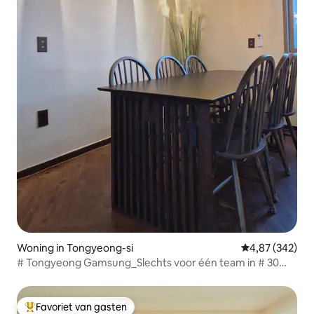
Woning in Tongyeong-si
Gemiddelde beo
4,87 (342)
# Tongyeong Gamsung_Slechts voor één team in # 30
pyeong # Gamsung Accommodation # Luge # Kabelbaan
2-3 minuten met de auto
Favoriet van gasten
Topfavoriet van gasten