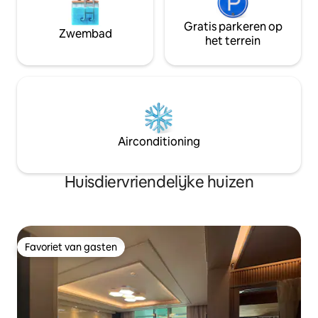
water) 30.000 won Voetbad voor
won! Vuurplaats 1
senioren Voor kinderen is er een
Gietijzeren bakpl
Gratis parkeren op
minizwembad~ Neem na het reserveren
Zwembad
⭐Wegwerpartikelen aa
het terrein
contact met ons op en wij geven u meer
binnen 20 minuten
informatie 🔷️ Honden toegestaan (tot 10
Cheongdo IC (goe
kg) Schoonmaakkosten (30.000 won)
Gelegen op een ➡️
per hond Maximaal 2 honden zijn
minuten rijden me
toegestaan.
Toegankelijkheid 
Gwanggwangsang, 
20 minuten] 🌈Qin
Airconditioning
Boat), Gunjajeong
Provence. Wijntun
Milyangyoungnamr
Huisdiervriendelijke huizen
Danjangcheon Pa
Favoriet van gasten
Favoriet van gasten