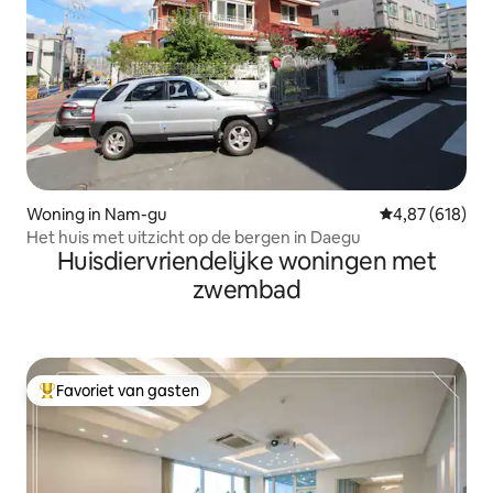
Woning in Nam-gu
Gemiddelde beo
4,87 (618)
Het huis met uitzicht op de bergen in Daegu
Huisdiervriendelijke woningen met
zwembad
Favoriet van gasten
Topfavoriet van gasten