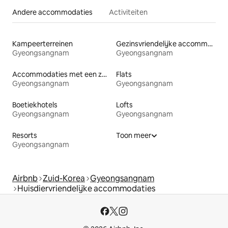
Andere accommodaties
Activiteiten
Kampeerterreinen
Gezinsvriendelijke accommodaties
Gyeongsangnam
Gyeongsangnam
Accommodaties met een zwembad
Flats
Gyeongsangnam
Gyeongsangnam
Boetiekhotels
Lofts
Gyeongsangnam
Gyeongsangnam
Resorts
Toon meer
Gyeongsangnam
Airbnb
Zuid-Korea
Gyeongsangnam
Huisdiervriendelijke accommodaties