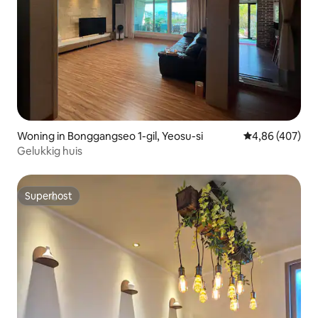
Woning in Bonggangseo 1-gil, Yeosu-si
Gemiddelde beo
4,86 (407)
Gelukkig huis
Superhost
Superhost