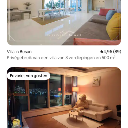
Villa in Busan
Gemiddelde be
4,96 (89)
Privégebruik van een villa van 3 verdiepingen en 500 m²
met uitzicht op de oceaan
Favoriet van gasten
Favoriet van gasten