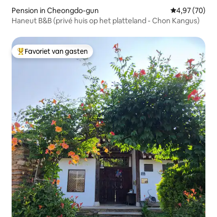
Pension in Cheongdo-gun
Gemiddelde be
4,97 (70)
Haneut B&B (privé huis op het platteland - Chon Kangus)
Favoriet van gasten
Topfavoriet van gasten