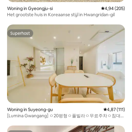
Woning in Gyeongju-si
Gemiddelde beo
4,94 (205)
Het grootste huis in Koreaanse stijl in Hwangridan-gil
Superhost
Superhost
Woning in Suyeong-gu
Gemiddelde be
4,87 (111)
[Lumina Gwangang] ㅇ20평형ㅇ풀빌라ㅇ무료주차ㅇ침대2
개ㅇ온수풀ㅇ세스코방역ㅇ건물앞해변가5초ㅇ