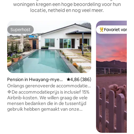
woningen kregen een hoge beoordeling voor hun
locatie, netheid en nog veel meer.
Superhost
Favoriet van g
Superhost
Topfavoriet van 
Pension in Hwayang-myeo
Gemiddelde beoordeling van 4,86
4,86 (386)
n, Yeosu-si
Onlangs gerenoveerde accommodatie
in hotelstijl *Jacuzzi in Doldam, Jeju *Villa
🔷️De accommodatieprijs is inclusief 15%
met privézwembad Ruime voortuin met
Airbnb-kosten. We willen graag de vele
zwembad Uitzicht op zee*Muse House
mensen bedanken die in de tussentijd
gebruik hebben gemaakt van onze
accommodatie. Omdat jullie zoveel
liefde hebben gegeven en er veel
terugkerende gasten zijn, hebben we
de renovatiewerkzaamheden in een