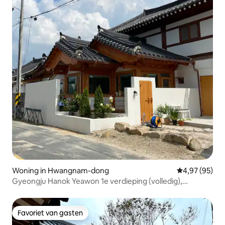
Woning in Hwangnam-dong
Gemiddelde be
4,97 (95)
Gyeongju Hanok Yeawon 1e verdieping (volledig),
Gyeongju Yeawon
Favoriet van gasten
Favoriet van gasten