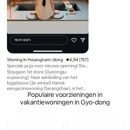
30.000 KRW per p
maanden) - Maximaal 2 KRW 20.000 per
persoon per pers
(aanbevolen voor 
(Als je twee perso
kunnen maximaal 
bedekken) [Voorziening] - Roxitane
(shampoo, conditi
handzeep) - Douc
handdoek, handdo
geneeskunde [Ruimtecompositie] -
Woning in Hwangnam-dong
Gemiddelde beoordeling van 4,94
4,94 (157)
Hanok uitzicht do
Speciale prijs voor nieuwe opening! Stay
woonkamer, tegel u
On (Hwangnidan-gil filiaal). Beste
Staygaon 1st store (Gyeongju-
binnenjacuzzi die 
locatie.Emotionele Hanok.
eupseong). Naar aanleiding van het
worden gebruikt -
Sandwichontbijt. Grillbarbecue.
bijgebouw (2e winkel) Hanok
queensize bedden) [Diensten] - Volle
Voetbad.
eengezinswoning (Sarangchae), is het
uitgerust parkere
Populaire voorzieningen in
verfijnd en verfijnd op basis van zijn
accommodatie (1 
lange ervaring en passie. Staygaon 3
worden) - Nespres
vakantiewoningen in Gyo-dong
(Hwangnidan-gil Branch), de beste
Damadoset - Ontbi
emotionele accommodatie in Gyeongju,
yoplait, seizoensf
is geopend. Het is gelegen in het
[Benodigdheden] -
centrum van Hwangnidan-gil, waar veel
-Dyson Airlab (Long
cafés zijn. Daeleungwon.
Delonghi waterkok