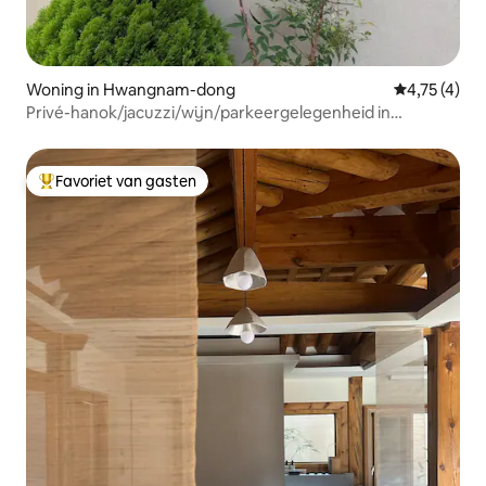
Woning in Hwangnam-dong
Gemiddelde b
4,75 (4)
Privé-hanok/jacuzzi/wijn/parkeergelegenheid in
Hwangridan-gil
Favoriet van gasten
Topfavoriet van gasten