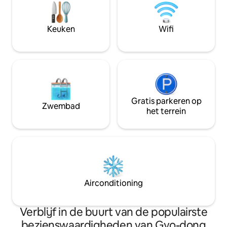
Cheomseongdae. Woljeonggyo.
Magnetron - Wijng
Gyochon-dorp. Donggung en Wolji te
servies
voet. 25 jaar, maart, nieuw gebouwd, het
Keuken
Wifi
beste Hanok privéverblijf!! Buiten kun je
barbecueën op het groene gazon waar
je het geluid van water, vogels en wind
kunt horen. Het comfort om gebruik te
maken van de stijl van een hanok
binnenshuis We zijn er trots op dat we
een perfecte rustende helende ruimte
zijn door het moderne gemak te
Gratis parkeren op
Zwembad
maximaliseren. Comfortabel bed,
het terrein
schoon beddengoed is basic!! Het is
uitgerust met een binnenbad om de
vermoeidheid van reizen weg te
spoelen. Staygaon No. 3, die perfect
geboren is na de 1e en 2e winkels van
Staygaon!!! We hopen dat je geniet van
de schoonheid en het comfort van onze
Airconditioning
traditionele hanok in deze plek die met
zorg is voorbereid vanuit het hart van
reizigers. Altijd enthousiast over een
Verblijf in de buurt van de populairste
reis ~ ~ Stay gaon staat in het midden.
bezienswaardigheden van Gyo-dong
Informatieverzoek > 2696388