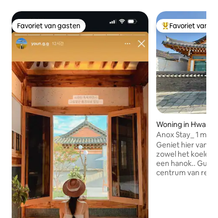
Favoriet van gasten
Favoriet van g
Favoriet van gasten
Topfavoriet van 
Woning in Hwang
Anox Stay_ 1 minu
Hwangnidan-gil, 
Geniet hier van ee
met een jacuzzi
zowel het koele 
een hanok.. Gunst
centrum van rest
en toeristische attracties 
Aanbevolen voor 
6 personen, maxi
kunnen verblijven 