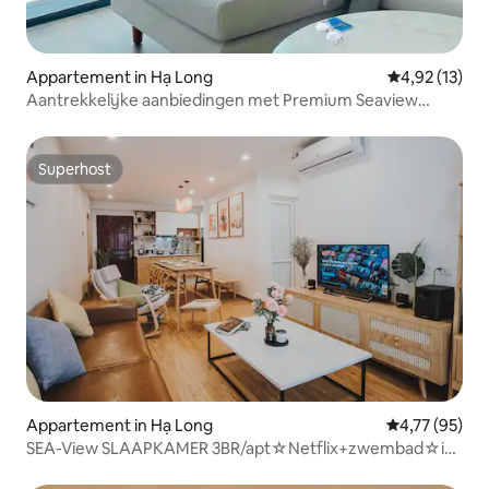
Appartement in Hạ Long
Gemiddelde be
4,92 (13)
Aantrekkelijke aanbiedingen met Premium Seaview
Apartments
Superhost
Superhost
Appartement in Hạ Long
Gemiddelde be
4,77 (95)
SEA-View SLAAPKAMER 3BR/apt☆Netflix+zwembad☆in
de buurt van het strand