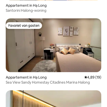
Appartement in Hạ Long
Santorini Halong-woning
Favoriet van gasten
Favoriet van gasten
Appartement in Hạ Long
Gemiddelde be
4,89 (19)
Sea View Sandy Homestay Citadines Marina Halong