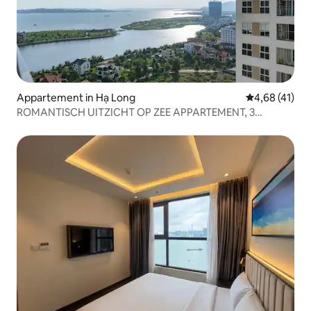
Appartement in Hạ Long
Gemiddelde be
4,68 (41)
ROMANTISCH UITZICHT OP ZEE APPARTEMENT, 3
SLAAPKAMERS, GROOT, NIEUW LEVEN