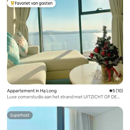
Favoriet van gasten
Topfavoriet van gasten
Appartement in Hạ Long
Gemiddelde
5 (10)
Luxe zomerstudio aan het strand met UITZICHT OP DE
OCEAAN
Superhost
Superhost