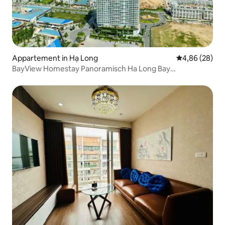
Appartement in Hạ Long
Gemiddelde be
4,86 (28)
BayView Homestay Panoramisch Ha Long Bay
Appartement