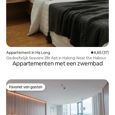
Appartement in Hạ Long
Gemiddelde be
4,65 (37)
Gedeeltelijk Seaview 2Br Apt in Halong-Near the Habour
Appartementen met een zwembad
Favoriet van gasten
Favoriet van gasten