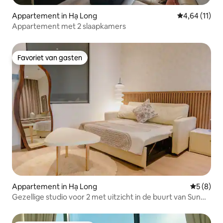
Appartement in Hạ Long
Gemiddelde be
4,64 (11)
Appartement met 2 slaapkamers
Favoriet van gasten
Favoriet van gasten
Appartement in Hạ Long
Gemiddeld
5 (8)
Gezellige studio voor 2 met uitzicht in de buurt van Sun
World Ha Long