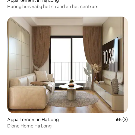
Appartement in Hạ Long
Huong huis nabij het strand en het centrum
Appartement in Hạ Long
Gemiddeld
5 (3)
Dione Home Hạ Long