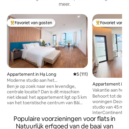
meer.
Favoriet van gasten
Favoriet van g
Topfavoriet van gasten
Topfavoriet van 
Appartement in Hạ Long
Gemiddelde beoordeling van 5
5 (111)
Moderne studio aan het
Appartement in H
strand•Badkuip•Volledig uitgerust
Ben je op zoek naar een levendige,
Vakantie aan het 
centrale locatie? Dan is dit misschien
zonsondergang•Uit
Behoort tot de to
niet ideaal: het appartement ligt op 5 km
woningen Deze volledig ingerichte
van het toeristische centrum van Bãi
studio van 45 m² li
Cháy en op 12 km van het stadscentrum
InterContinental 
van Hạ Long, met weinig voorzieningen
Populaire voorzieningen voor flats in
biedt een adembe
in de buurt en af en toe korte
de zee van Ha Lon
stroomstoringen in het warme seizoen.
Natuurlijk erfgoed van de baai van
verdieping. Geniet