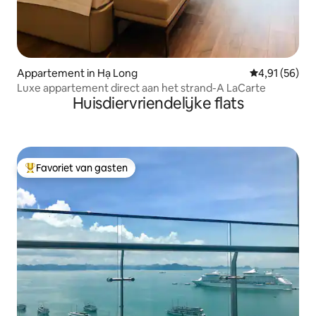
Appartement in Hạ Long
Gemiddelde be
4,91 (56)
Luxe appartement direct aan het strand-A LaCarte
Huisdiervriendelijke flats
Favoriet van gasten
Topfavoriet van gasten