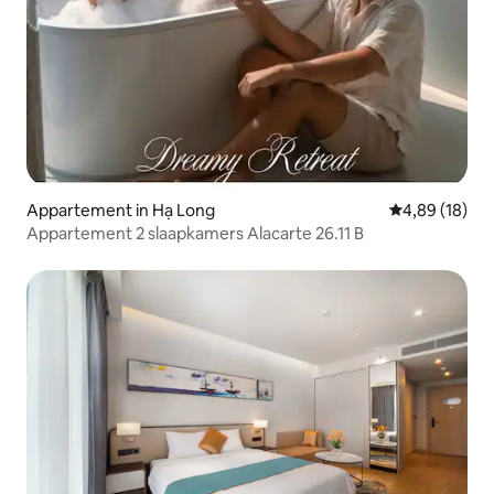
Appartement in Hạ Long
Gemiddelde be
4,89 (18)
Appartement 2 slaapkamers Alacarte 26.11 B