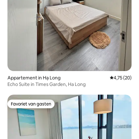
Appartement in Hạ Long
Gemiddelde be
4,75 (20)
Echo Suite in Times Garden, Ha Long
Favoriet van gasten
Favoriet van gasten