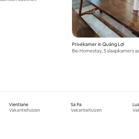
ers/zwembad/sauna/ontbijt
Privékamer in Quảng Lợi
Bю Homestay, 5 slaapkamers a
mooi uitzicht
Vientiane
Sa Pa
Lu
Vakantiehuizen
Vakantiehuizen
Va