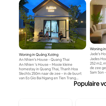
Woning i
Jade's Ho
Woning in Quảng Xương
Jades Hou
An Nhien's House - Quang Thai
252 m2, m
An Nhien 's House – Mooie kleine
de zee ge
homestay in Quang Thai, Thanh Hoa
Sam Son -
Slechts 250m naar de zee – in de buurt
gebied. +
van Eo Gio Bai Ngang en Tien Trang
1 gemeen
Populaire v
strand, de ruimte is rustig, koel, zeer
projector
geschikt voor ontspanning of "ontsnap
extra slaapkame
aan de straat". Geschikt voor
uitgerust
groep/gezin tot 6 personen (4
warmtepo
volwassenen + 2 kinderen) 2 grote
desinfect
bedden (1m8 & 1m6) Er is een