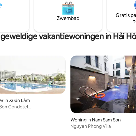
andelingstechnologie met
voor een comfortabel langer ver
rolyse-technologie. + Keuken
Perfect voor stellen, alleen
dige kommen eetstokjes,
Gratis p
Zwembad
 kopjes,... + BBQ fornuis,
t
is in de tuin + Karaoke-
er
geweldige vakantiewoningen in Hải H
er in Xuân Lâm
 Son Condotel
rdkamer)
tie
Woning in Nam Sam Son
Nguyen Phong Villa