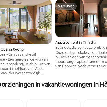
Superhost
Superhost
Appartement in Tinh Gia
Strandstudio bij het zwembad
n Quảng Xương
keuken, bad, schoonmaak
Deze rustige lokale vakantieplek
use - Een Japandi-stijl
buurt van een van de schoonst
se - Een geïsoleerde villa van
meest ongerepte stranden in d
et Japandi-stijl in de buurt van
van Hanoi en biedt verse zeev
legen in het hart van Vlasta
authentiek kustleven en een
 Van Phu Invest stedelijk
ontspannen sfeer. Een bord me
 6 slaapkamers met 8 bedden +
oesters kan al vanaf € 3,- kosten. Gen
schappelijke ruimte met een
oorzieningen in vakantiewoningen in H
van een zwembad van 22 meter
, met een theetafel (kan een
eigen keuken, een badkuip, tu
r zijn) + 7 volledig
en gemakkelijke toegang. Het 
e toiletten + Zwembad met
woont hier al generaties en blijf
mptechnologie en
buurt, en biedt lokale ervaringen. 
ie- en
rustig verblijf aan het strand,