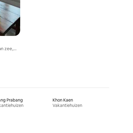
an zee,
ang Prabang
Khon Kaen
kantiehuizen
Vakantiehuizen