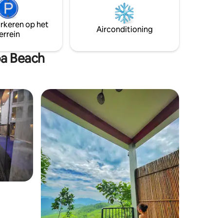
blijf.
arkeren op het
Airconditioning
errein
òa Beach