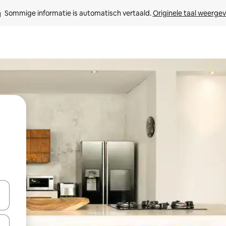
Sommige informatie is automatisch vertaald. 
Originele taal weerge
een keuze met je de pijltjestoetsen omhoog en omlaag, óf door te tik