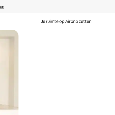
ven
Je ruimte op Airbnb zetten
ken of swipen.