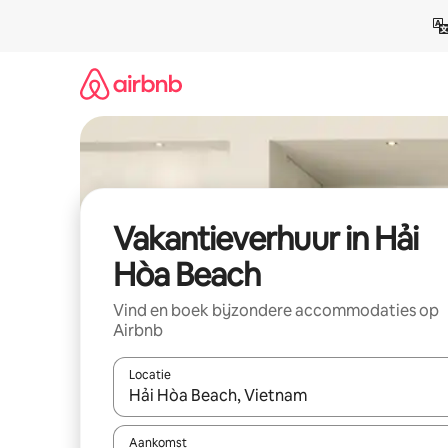
Ga
direct
naar
inhoud
Vakantieverhuur in Hải
Hòa Beach
Vind en boek bijzondere accommodaties op
Airbnb
Locatie
Wanneer er suggesties beschikbaar zijn, maak je 
Aankomst