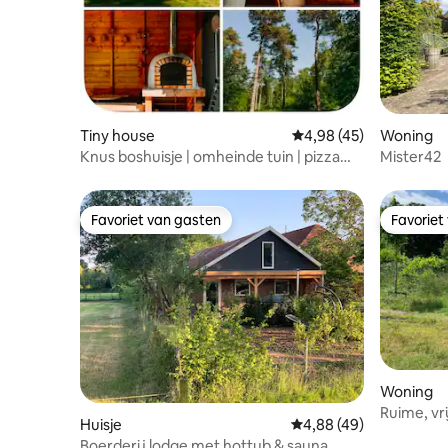
Tiny house
Gemiddelde beoordeling
4,98 (45)
Woning
Knus boshuisje | omheinde tuin | pizza
Mister42
oven
Favoriet van gasten
Favoriet
Favoriet van gasten
Favoriet
Woning
Ruime, vr
Huisje
Gemiddelde beoordeling
4,88 (49)
bosrand.
Boerderij lodge met hottub & sauna