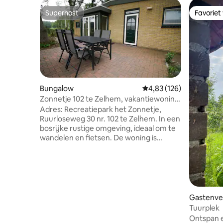
Superhost
Favoriet
Superhost
Favoriet
Bungalow
Gemiddelde beoordeling 
4,83 (126)
Zonnetje 102 te Zelhem, vakantiewoning
in het bos
Adres: Recreatiepark het Zonnetje,
Ruurloseweg 30 nr. 102 te Zelhem. In een
bosrijke rustige omgeving, ideaal om te
wandelen en fietsen. De woning is
gelijkvloers en beschikt over een
keuken, aangrenzend woonkamer met
eethoek en zit gedeelte met tv, wifi
aanwezig. 2 Slaapkamers waarvan 1
slaapkamer met tweepersoonsbed en 1
slaapkamer met 2 éénpersoonsbedden,
Gastenver
badkamer met dubbele wastafelmeubel,
Tuurplek
wc en douche. Daarnaast is er nog een
Ontspan e
apart toilet met wastafel. Roken en