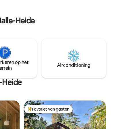
aleis het
Max 4vol +2 kids <12jr. Kids 2-12 jr als
inbike,
volwassen invoeren. 2pers reservering =
2persbed +€25 = extra 2pers bed.
Halle-Heide
arkeren op het
Airconditioning
errein
e-Heide
Favoriet van gasten
Topfavoriet van gasten