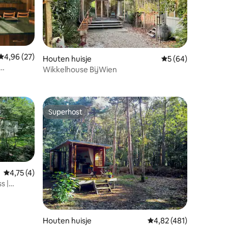
Gemiddelde beoordeling van 4,96 uit 5, 27 recensies
4,96 (27)
Houten huisje
Gemiddelde beoorde
5 (64)
recensies
Wikkelhouse BijWien
Superhost
Superhost
Gemiddelde beoordeling van 4,75 uit 5, 4 recensies
4,75 (4)
s |
ecensies
Houten huisje
Gemiddelde beoordeling
4,82 (481)