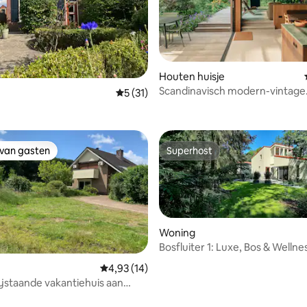
Houten huisje
Scandinavisch modern-vintage
 van 4,98 uit 5, 45 recensies
Gemiddelde beoordeling van 5 uit 5, 31 
5 (31)
toevluchtsoord
 van gasten
Superhost
 van gasten
Superhost
Woning
Bosfluiter 1: Luxe, Bos & Wellnes
Achterhoek |
Gemiddelde beoordeling van 4,93 uit 5, 14 r
4,93 (14)
ijstaande vakantiehuis aan
 van 4,88 uit 5, 49 recensies