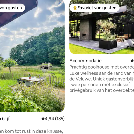
 van gasten
Favoriet van gasten
 van gasten
Topfavoriet van gasten
van 4,83 uit 5, 126 recensies
Accommodatie
G
Prachtig poolhouse met overd
zwembad
Luxe wellness aan de rand van 
de Veluwe. Uniek gastenverblij
twee personen met exclusief
privégebruik van het overdekt
zwembad, douches, eigen bad
(finse) sauna. Eigen inrit en voll
ingerichte keuken in parkachtig
Geen dieren toegestaan! Het
bestaat voor een groot deel uit
blijf
Gemiddelde beoordeling van 4,94 uit 5, 135 r
4,94 (135)
gespiegeld) glas en heeft geen
gordijnen. Op fietsafstand va
n kom tot rust in deze knusse,