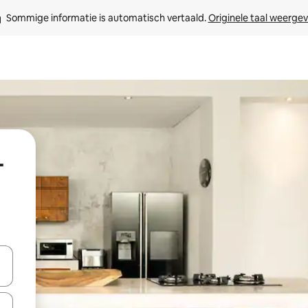
Sommige informatie is automatisch vertaald. 
Originele taal weerge
-
een keuze met je de pijltjestoetsen omhoog en omlaag, óf door te tik