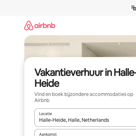
Ga
direct
naar
inhoud
Vakantieverhuur in Halle
Heide
Vind en boek bijzondere accommodaties op
Airbnb
Locatie
Wanneer er suggesties beschikbaar zijn, maak je 
Aankomst