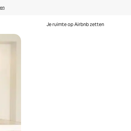
ven
Je ruimte op Airbnb zetten
ken of swipen.