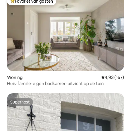
Favoriet van gasten
Topfavoriet van gasten
Woning
Gemiddelde beo
4,93 (167)
Huis-familie-eigen badkamer-uitzicht op de tuin
Superhost
Superhost