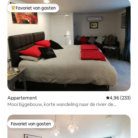
Favoriet van gasten
Topfavoriet van gasten
Appartement
Gemiddelde beo
4,96 (233)
Mooi bijgebouw, korte wandeling naar de rivier de
Theems, Sunbury
Favoriet van gasten
Favoriet van gasten