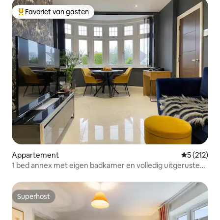
Favoriet van gasten
Topfavoriet van gasten
Appartement
Gemiddelde 
5 (212)
1 bed annex met eigen badkamer en volledig uitgeruste
keuken
Superhost
Superhost