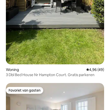
Woning
Gemiddelde be
4,96 (49)
3 Dbl Bed House Nr Hampton Court. Gratis parkeren
Favoriet van gasten
Favoriet van gasten