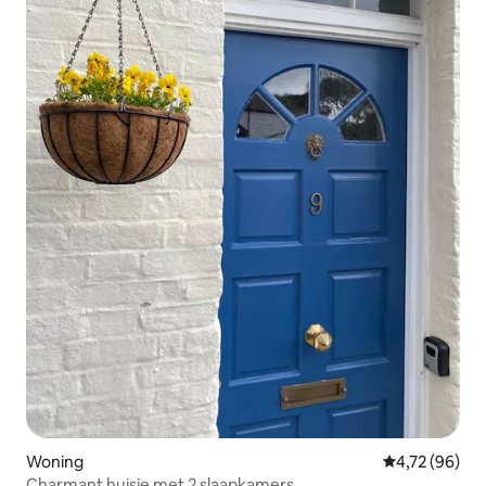
Woning
Gemiddelde be
4,72 (96)
Charmant huisje met 2 slaapkamers.