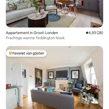
Appartement in Groot-Londen
Gemiddelde be
4,93 (28)
Prachtige warme Teddington Nook
Favoriet van gasten
Topfavoriet van gasten