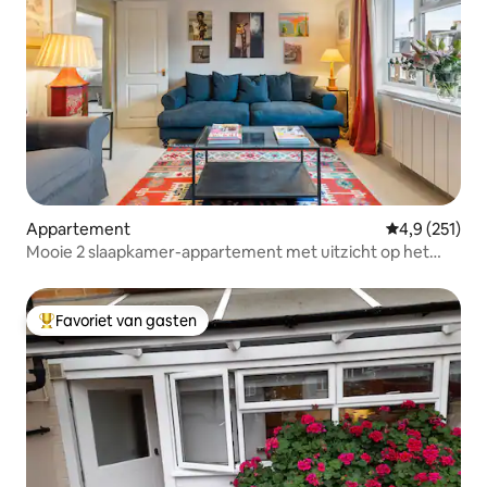
Appartement
Gemiddelde be
4,9 (251)
Mooie 2 slaapkamer-appartement met uitzicht op het
lommerrijke park
Favoriet van gasten
Topfavoriet van gasten