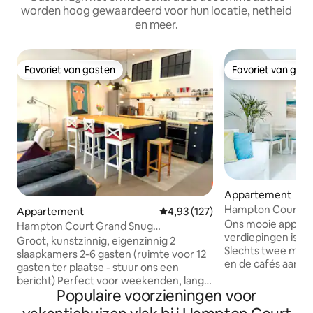
worden hoog gewaardeerd voor hun locatie, netheid
en meer.
Favoriet van gasten
Favoriet van gas
Favoriet van gasten
Favoriet van gas
Appartement
Hampton Court L
Appartement
Gemiddelde beoordeling van 4,93
4,93 (127)
Ons mooie appar
Hampton Court Grand Snug
verdiepingen is ru
Slaapplaatsen 2-6 Wandeling naar Paleis
Groot, kunstzinnig, eigenzinnig 2
Slechts twee minut
slaapkamers 2-6 gasten (ruimte voor 12
en de cafés aan de
gasten ter plaatse - stuur ons een
over een grote h
bericht) Perfect voor weekenden, lang
eigen badkamer, 
Populaire voorzieningen voor
verblijf en werken op afstand. Volledige
maximaal 4 perso
keuken, wasmachine/droger, EV-lading,