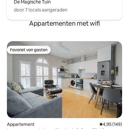
De Magische Tuin
door 7 locals aangeraden
Appartementen met wifi
Favoriet van gasten
Favoriet van gasten
Appartement
Gemiddelde beo
4,95 (149)