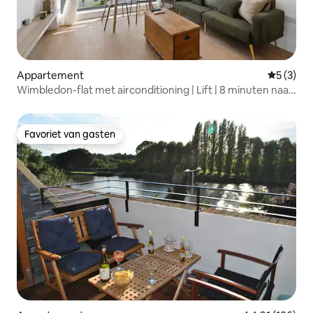
Appartement
Gemiddeld
5 (3)
Wimbledon-flat met airconditioning | Lift | 8 minuten naar
het station
Favoriet van gasten
Favoriet van gasten