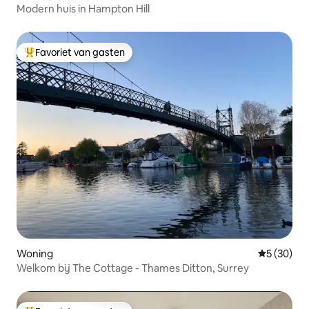
Modern huis in Hampton Hill
Favoriet van gasten
Topfavoriet van gasten
Woning
Gemiddelde
5 (30)
Welkom bij The Cottage - Thames Ditton, Surrey