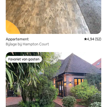
Appartement
Gemiddelde be
4,94 (52)
Bijlage bij Hampton Court
Favoriet van gasten
Favoriet van gasten