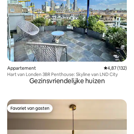
Appartement
Gemiddelde beo
4,87 (132)
Hart van Londen 3BR Penthouse: Skyline van LND City
Gezinsvriendelijke huizen
Favoriet van gasten
Favoriet van gasten