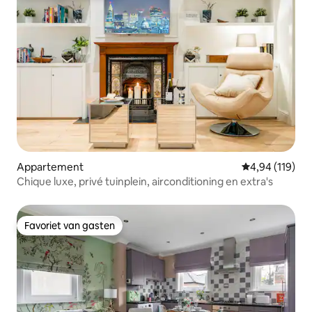
Appartement
Gemiddelde beo
4,94 (119)
Chique luxe, privé tuinplein, airconditioning en extra's
Favoriet van gasten
Favoriet van gasten