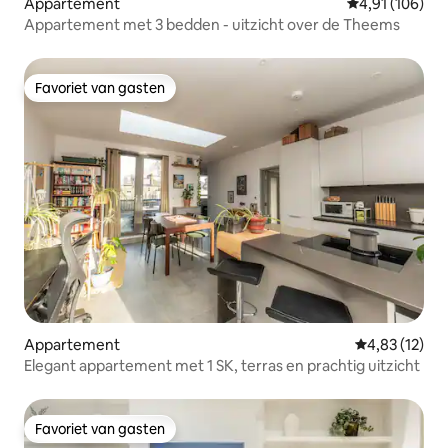
Appartement
Gemiddelde beo
4,91 (106)
Appartement met 3 bedden - uitzicht over de Theems
Favoriet van gasten
Favoriet van gasten
Appartement
Gemiddelde be
4,83 (12)
Elegant appartement met 1 SK, terras en prachtig uitzicht
Favoriet van gasten
Favoriet van gasten