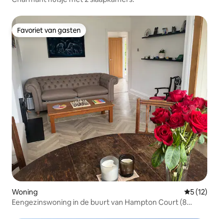
Favoriet van gasten
Favoriet van gasten
Woning
Gemiddelde
5 (12)
Eengezinswoning in de buurt van Hampton Court (8
slaapplaatsen)