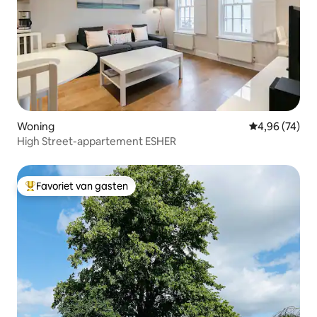
Woning
Gemiddelde be
4,96 (74)
High Street-appartement ESHER
Favoriet van gasten
Topfavoriet van gasten