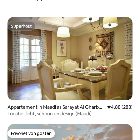
Superhost
Superhost
Appartement in Maadi as Sarayat Al Gharbey
Gemiddelde beo
4,88 (283)
ah
Locatie, licht, schoon en design (Maadi)
Favoriet van gasten
Favoriet van gasten