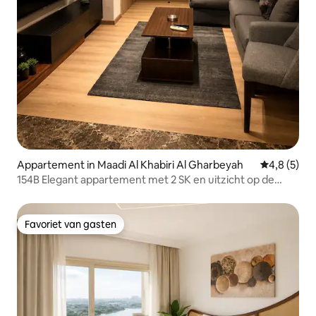
Appartement in Maadi Al Khabiri Al Gharbeyah
Gemiddelde 
4,8 (5)
154B Elegant appartement met 2 SK en uitzicht op de
skyline van Caïro
Favoriet van gasten
Favoriet van gasten