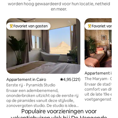
worden hoog gewaardeerd voor hun locatie, netheid
en meer.
Favoriet van gasten
Favoriet van g
Topfavoriet van gasten
Topfavoriet van 
Appartement in B
The Maryam · Oud
Appartement in Cairo
Gemiddelde beoordeling van 4,95
4,95 (221)
het centrum van C
Ervaar de stad van
Eerste rij - Pyramids Studio
comfort van dit 
Ervaar een adembenemend,
uit de late 19e eeu
ononderbroken uitzicht op de eerste rij
voetgangersstraat 
op de piramides vanuit deze stijlvolle,
bruisende centrum
zonovergoten studio. De studio is ideaal
Ruwkalkstenen mu
Populaire voorzieningen voor
gelegen direct aan de hoofdweg met
verfijnde mix van 
gemakkelijke toegang en bevindt zich