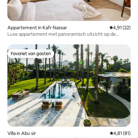
Appartement in Kafr Nassar
Gemiddelde be
4,91 (22)
Luxe appartement met panoramisch uitzicht op de
PIRAMIDES en een PARELTJE
Favoriet van gasten
Favoriet van gasten
Villa in Abu sir
Gemiddelde be
4,81 (81)