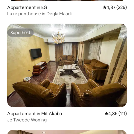
Appartement in EG
Gemiddelde beo
4,87 (226)
Luxe penthouse in Degla Maadi
Superhost
Superhost
Appartement in Mit Akaba
Gemiddelde beo
4,86 (111)
Je Tweede Woning