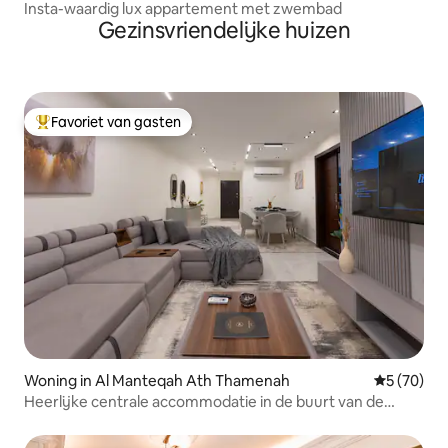
Insta-waardig lux appartement met zwembad
Gezinsvriendelijke huizen
Favoriet van gasten
Topfavoriet van gasten
Woning in Al Manteqah Ath Thamenah
Gemiddelde
5 (70)
Heerlijke centrale accommodatie in de buurt van de
luchthaven