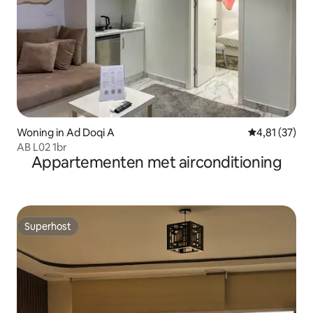
Woning in Ad Doqi A
Gemiddelde be
4,81 (37)
AB L02 1br
Appartementen met airconditioning
Superhost
Superhost