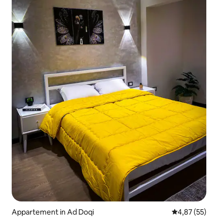
Appartement in Ad Doqi
Gemiddelde be
4,87 (55)