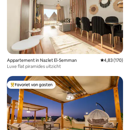
Appartement in Nazlet El-Semman
Gemiddelde beo
4,83 (170)
Luxe flat piramides uitzicht
Favoriet van gasten
Topfavoriet van gasten