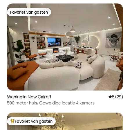
Favoriet van gasten
Favoriet van gasten
Woning in New Cairo 1
Gemiddelde
5 (29)
500 meter huis، Geweldige locatie 4 kamers
Favoriet van gasten
Topfavoriet van gasten