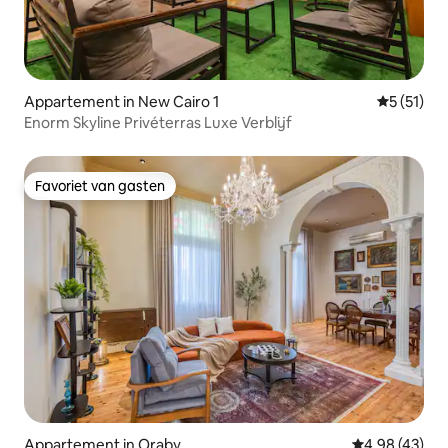
Appartement in New Cairo 1
Gemiddelde
5 (51)
Enorm Skyline Privéterras Luxe Verblijf
Favoriet van gasten
Favoriet van gasten
Appartement in Oraby
Gemiddelde be
4,98 (43)