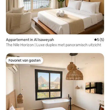
Appartement in Al Isaweyah
Gemiddeld
5 (5)
The Nile Horizon | Luxe duplex met panoramisch uitzicht
Favoriet van gasten
Favoriet van gasten