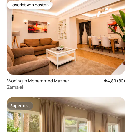
Favoriet van gasten
Favoriet van gasten
Woning in Mohammed Mazhar
Gemiddelde be
4,83 (30)
Zamalek
Superhost
Superhost