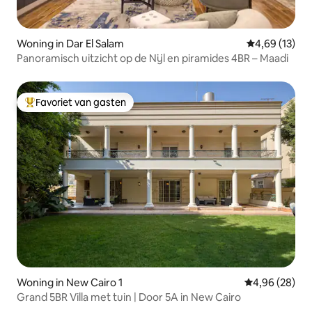
Woning in Dar El Salam
Gemiddelde be
4,69 (13)
Panoramisch uitzicht op de Nijl en piramides 4BR – Maadi
Favoriet van gasten
Topfavoriet van gasten
Woning in New Cairo 1
Gemiddelde be
4,96 (28)
Grand 5BR Villa met tuin | Door 5A in New Cairo