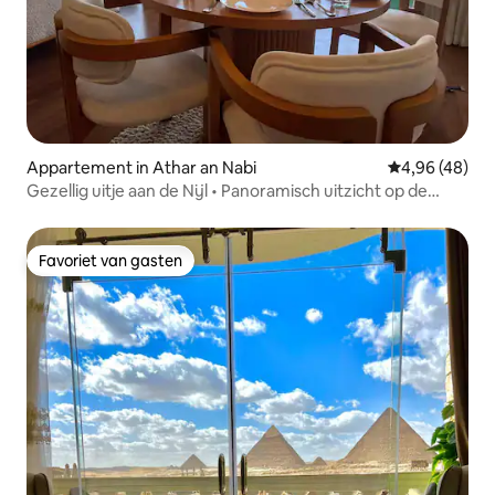
Appartement in Athar an Nabi
Gemiddelde be
4,96 (48)
Gezellig uitje aan de Nijl • Panoramisch uitzicht op de
rivier
Favoriet van gasten
Favoriet van gasten