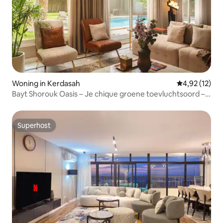
Woning in Kerdasah
Gemiddelde be
4,92 (12)
Bayt Shorouk Oasis – Je chique groene toevluchtsoord –
Nesty
Superhost
Superhost