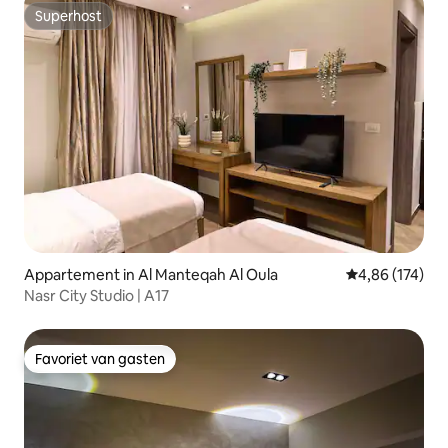
Superhost
Superhost
Appartement in Al Manteqah Al Oula
Gemiddelde beo
4,86 (174)
Nasr City Studio | A17
Favoriet van gasten
Favoriet van gasten