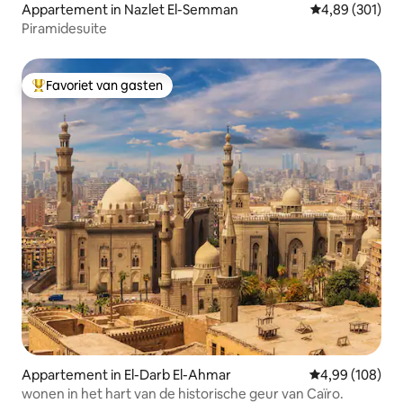
Appartement in Nazlet El-Semman
Gemiddelde beo
4,89 (301)
Piramidesuite
Favoriet van gasten
Topfavoriet van gasten
Appartement in El-Darb El-Ahmar
Gemiddelde beo
4,99 (108)
wonen in het hart van de historische geur van Caïro.