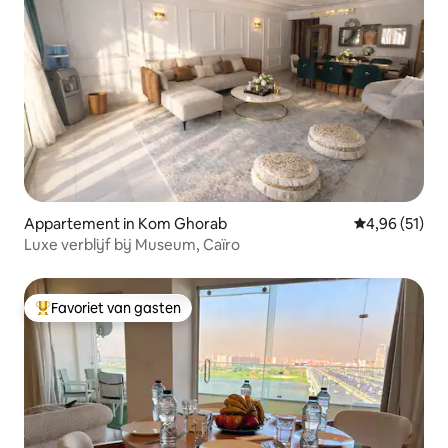
Appartement in Kom Ghorab
Gemiddelde be
4,96 (51)
Luxe verblijf bij Museum, Caïro
Favoriet van gasten
Topfavoriet van gasten