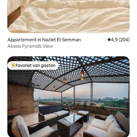
Appartement in Nazlet El-Semman
Gemiddelde be
4,9 (204)
Akasia Pyramids View
Favoriet van gasten
Topfavoriet van gasten