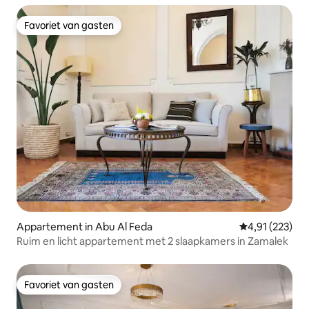
Favoriet van gasten
Favoriet van gasten
Appartement in Abu Al Feda
Gemiddelde beo
4,91 (223)
Ruim en licht appartement met 2 slaapkamers in Zamalek
Favoriet van gasten
Favoriet van gasten