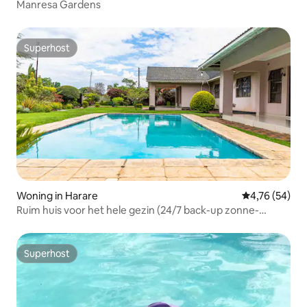
Manresa Gardens
Superhost
Superhost
Woning in Harare
Gemiddelde be
4,76 (54)
Ruim huis voor het hele gezin (24/7 back-up zonne-
energie
Superhost
Superhost