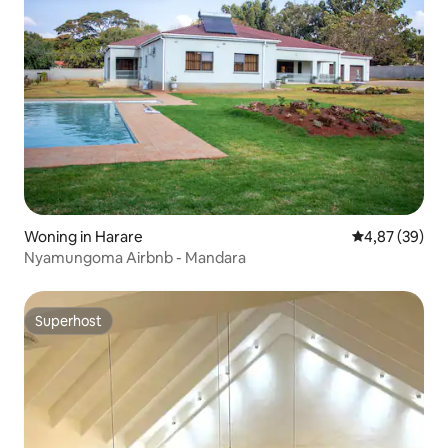
Woning in Harare
Gemiddelde be
4,87 (39)
Nyamungoma Airbnb - Mandara
Superhost
Superhost