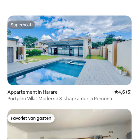
Superhost
Superhost
Appartement in Harare
Gemiddelde 
4,6 (5)
Portglen Villa | Moderne 3-slaapkamer in Pomona
Favoriet van gasten
Favoriet van gasten