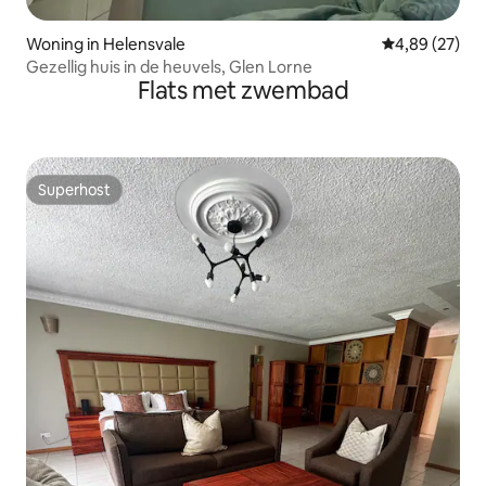
Woning in Helensvale
Gemiddelde be
4,89 (27)
Gezellig huis in de heuvels, Glen Lorne
Flats met zwembad
Superhost
Superhost