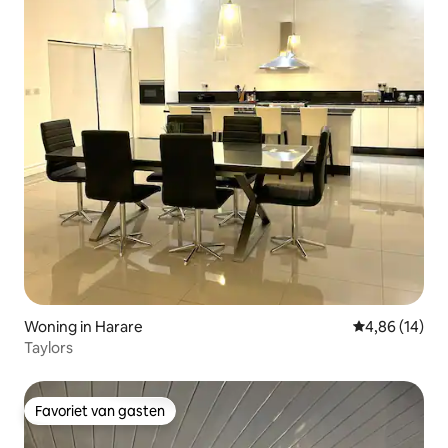
Woning in Harare
Gemiddelde be
4,86 (14)
Taylors
Favoriet van gasten
Favoriet van gasten