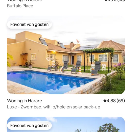
Buffalo Place
Favoriet van gasten
Favoriet van gasten
Woning in Harare
Gemiddelde be
4,88 (69)
Luxe - Zwembad, wifi, b/hole en solar back-up
Favoriet van gasten
Favoriet van gasten