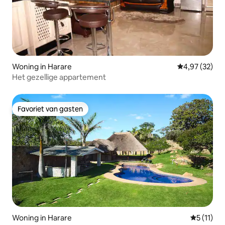
Woning in Harare
Gemiddelde be
4,97 (32)
Het gezellige appartement
Favoriet van gasten
Favoriet van gasten
Woning in Harare
Gemiddeld
5 (11)