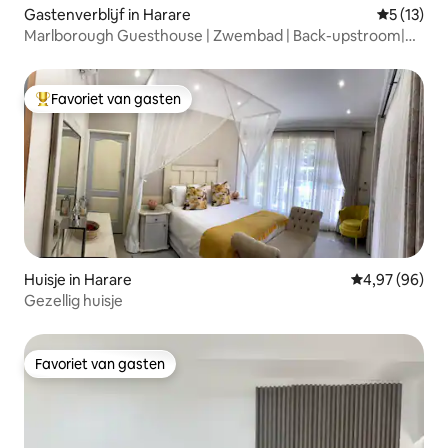
Gastenverblijf in Harare
Gemiddelde
5 (13)
Marlborough Guesthouse | Zwembad | Back-upstroom|
Wifi
Favoriet van gasten
Topfavoriet van gasten
Huisje in Harare
Gemiddelde be
4,97 (96)
Gezellig huisje
Favoriet van gasten
Favoriet van gasten