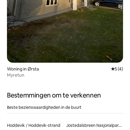
Woning in Ørsta
Gemiddeld
5 (4)
Myretun
Bestemmingen om te verkennen
Beste bezienswaardigheden in de buurt
Hoddevik / Hoddevik-strand
Jostedalsbreen Nasjonalparksenter