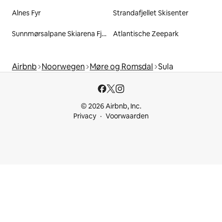
Alnes Fyr
Strandafjellet Skisenter
Sunnmørsalpane Skiarena Fjellseter
Atlantische Zeepark
Airbnb
Noorwegen
Møre og Romsdal
Sula
© 2026 Airbnb, Inc.
Privacy
Voorwaarden