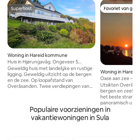
Superhost
Favoriet van gas
Superhost
Favoriet van gas
Woning in Hareid kommune
Huis in Hjørungavåg. Ongeveer 5
minuten rijden naar Hareid
Geweldig huis met landelijke en rustige
Woning in Hareid
ligging. Geweldig uitzicht op de bergen
Oase aan zee – 2 
en de zee. Op loopafstand van
strand en een afg
Utsikten Overåsa
Overåsanden. Twee verdiepingen van
bergen en zee! Verblijf op 2 minuten van
ongeveer 180 m3 worden verhuurd. De
het beste strand
zolderverdieping bestaat uit drie
panoramisch uitzi
slaapkamers en een badkamer met een
Populaire voorzieningen in
Charmante woning
bad. Deze grenst aan de
(waaronder 3 luxe
hoofdslaapkamer. De begane grond
vakantiewoningen in Sula
voor gezinnen, gr
bestaat uit een overdekte ingang, met
Schoon beddengo
sportschuur/wasruimte. Binnen is er een
inbegrepen! Uitva
grote hal, grote badkamer met douche,
Ålesund en bergwan
ruime keuken (From Dream keuken).