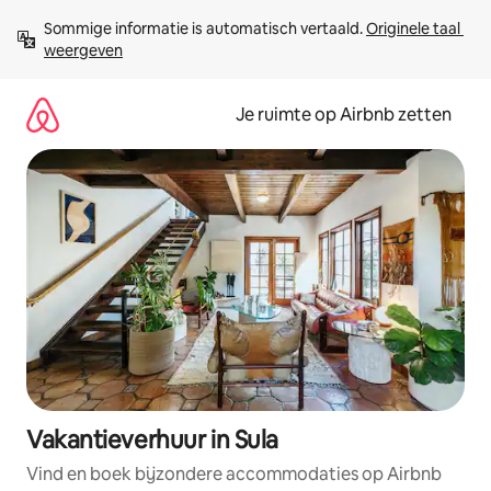
Ga
Sommige informatie is automatisch vertaald. 
Originele taal 
direct
weergeven
naar
inhoud
Je ruimte op Airbnb zetten
Vakantieverhuur in Sula
Vind en boek bijzondere accommodaties op Airbnb