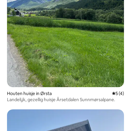
Houten huisje in Ørsta
Gemiddeld
5 (4)
Landelijk, gezellig huisje Årsetdalen Sunnmørsalpane.