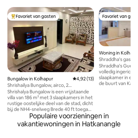
Favoriet van gasten
Favoriet van gas
Topfavoriet van gasten
Favoriet van gas
Woning in Kolhapu
Shraddha's gasten
Shraddha's Guest 
volledig ingerich
slaapkamer in een
Bungalow in Kolhapur
Gemiddelde beoordeling van 4,9
4,92 (13)
de buurt van Kawa
Shrishailya Bungalow, airco, 2
Motors. Makkelijk 
slaapkamers, GRATIS parkeerplaats voor
Shrishalya Bungalow is een vrijstaande
het ligt dicht bij h
2 SUV’s
villa van 186 m² met 3 slaapkamers in het
busstation, de sn
rustige oostelijke deel van de stad, dicht
belangrijkste be
bij de NH4-snelweg Brede 40 ft toegang
Kolhapur. Deze a
Populaire voorzieningen in
tot de weg Beveiligde
begane grond is o
parkeergelegenheid voor twee auto's,
vakantiewoningen in Hatkanangle
voor maximaal 5 g
waaronder een SUV binnen het terrein
een slaapkamer me
AC hoofdslaapkamer, natuurlijk koele
een ruime woonka