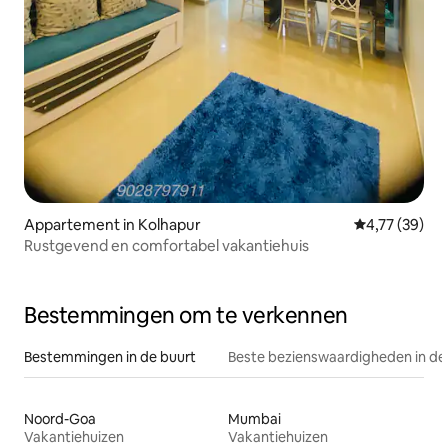
Appartement in Kolhapur
Gemiddelde be
4,77 (39)
Rustgevend en comfortabel vakantiehuis
Bestemmingen om te verkennen
Bestemmingen in de buurt
Beste bezienswaardigheden in de
Noord-Goa
Mumbai
Vakantiehuizen
Vakantiehuizen