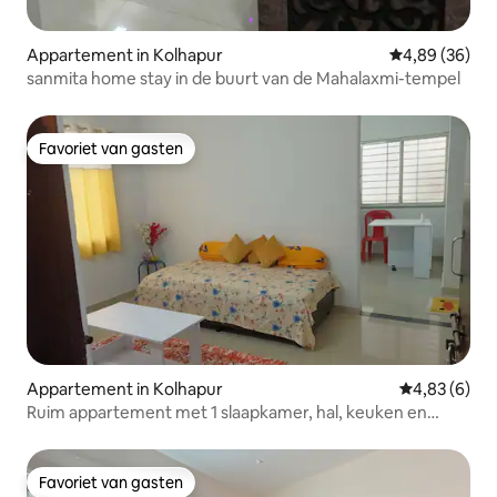
Appartement in Kolhapur
Gemiddelde be
4,89 (36)
sanmita home stay in de buurt van de Mahalaxmi-tempel
Favoriet van gasten
Favoriet van gasten
Appartement in Kolhapur
Gemiddelde b
4,83 (6)
Ruim appartement met 1 slaapkamer, hal, keuken en
parkeergelegenheid. 1 km naar het Rankala-meer
Favoriet van gasten
Favoriet van gasten