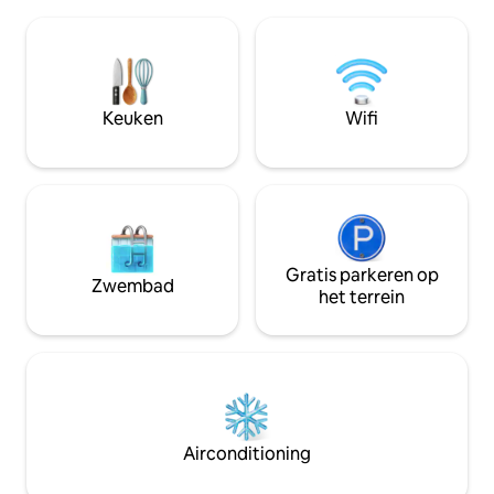
tweede slaapkamer, orthopedische
keuken, een inver
matrassen, 2 aangrenzende badkamers
parkeergelegenhei
keuken, 40 Mbps wifi en OTT TV.
gezinnen, zakenre
Privéboomgaard met chikoo- en
vakantieverblijven
kokospalmen. 25 minuten van
Mahalaxmi Temple. 1,5 km van de
Keuken
Wifi
nationale snelweg. 100 m van de
snelweg. Veilig, omheind,
huisdiervriendelijk met ondersteuning
van de conciërge.
Gratis parkeren op
Zwembad
het terrein
Airconditioning