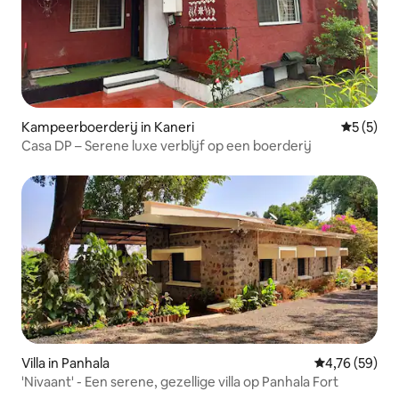
Kampeerboerderij in Kaneri
Gemiddeld
5 (5)
Casa DP – Serene luxe verblijf op een boerderij
Villa in Panhala
Gemiddelde be
4,76 (59)
'Nivaant' - Een serene, gezellige villa op Panhala Fort