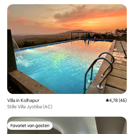
Villa in Kolhapur
Gemiddelde be
4,78 (46)
Stille Villa Jyotiba (AC)
Favoriet van gasten
Favoriet van gasten