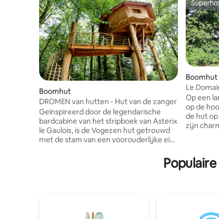
Superho
Superho
Boomhut
Le Domai
Boomhut
Op een la
DROMEN van hutten - Hut van de zanger
op de hoo
Geïnspireerd door de legendarische
de hut op 
bardcabine van het stripboek van Asterix
zijn char
le Gaulois, is de Vogezen hut getrouwd
voor 2 to
met de stam van een voorouderlijke eik
terras va
aan de rand van het bos. De toegang is
adembene
via een wenteltrap. De hut is uitgerust
Populaire
het bos e
met het nodige comfort: een
je batteri
tweepersoonsbed tegen de kofferbak
Ontspanni
over het hoofd gezien door een
wellnessr
eenpersoonsbed op de
(voor je b
tussenverdieping. Een klein
slecht wee
hooggelegen terras stelt je in staat om te