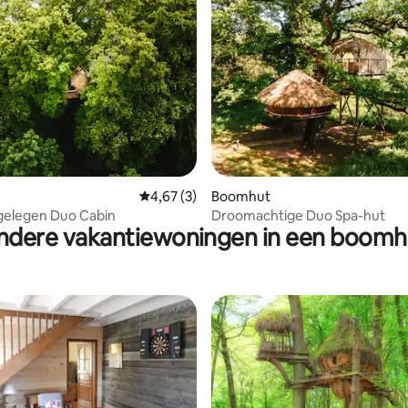
Gemiddelde beoordeling van 4,67 uit 5, 3 r
4,67 (3)
Boomhut
gelegen Duo Cabin
Droomachtige Duo Spa-hut
ndere vakantiewoningen in een boomh