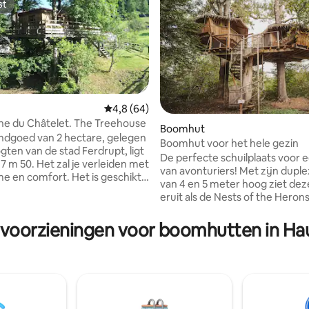
st
st
Gemiddelde beoordeling van 4,8 uit 5, 64 r
4,8 (64)
ne du Châtelet. The Treehouse
Boomhut
ndgoed van 2 hectare, gelegen
Boomhut voor het hele gezin
gten van de stad Ferdrupt, ligt
De perfecte schuilplaats voor 
7 m 50. Het zal je verleiden met
van avonturiers! Met zijn duplexvorm
me en comfort. Het is geschikt
van 4 en 5 meter hoog ziet dez
t 4 personen. Een panoramisch
eruit als de Nests of the Heron
n 40 m² met een
de meren wonen. Dit nest is ide
mend uitzicht op de weide,
een ongebruikelijke tijd voor 
 voorzieningen voor boomhutten in H
n de bergen. Het is dé plek om
of met vrienden. De bovenste
jen op te laden. Opties: -
slaapkamer bestaat uit een rui
ngsruimte (balneo/sauna),
tweepersoonsbed en een
uimte met massages, Kota grill
eenpersoonsbed. De tweede
arbecue in de winter of bij
slaapkamer bevat 3xx. Bij de eco-
r). Alles alleen op reservering
warming is een douche aanwez