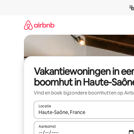
Ga
direct
naar
inhoud
Vakantiewoningen in ee
boomhut in Haute-Saôn
Vind en boek bijzondere boomhutten op Air
Locatie
Wanneer er suggesties beschikbaar zijn, maak je 
Aankomst