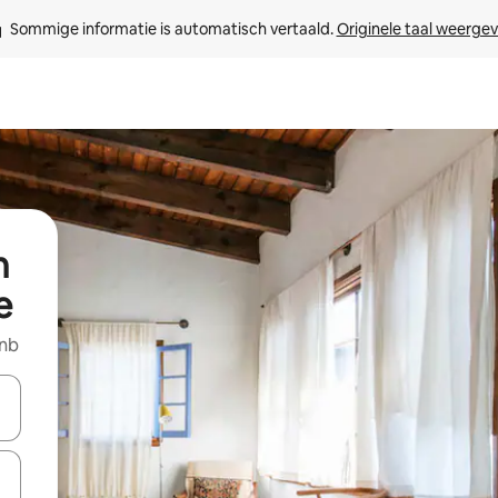
Sommige informatie is automatisch vertaald. 
Originele taal weerge
n
e
bnb
een keuze met je de pijltjestoetsen omhoog en omlaag, óf door te tik