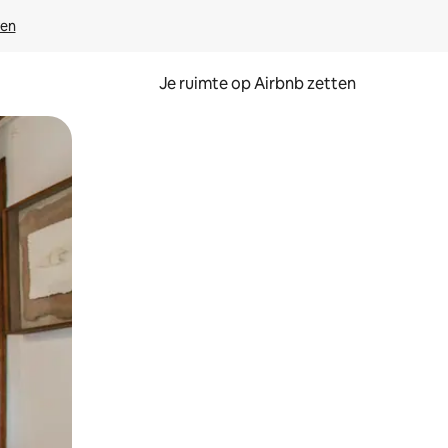
ven
Je ruimte op Airbnb zetten
ken of swipen.