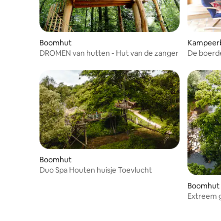
Boomhut
Kampeerb
DROMEN van hutten - Hut van de zanger
De boerde
echte co
Boomhut
Duo Spa Houten huisje Toevlucht
Boomhut
Extreem 