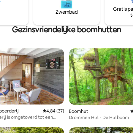
ontbijt is bij de prijs inbegrepe
Gratis p
Zwembad
t
Gezinsvriendelijke boomhutten
oerderij
Gemiddelde beoordeling van 4,84 uit 5, 37 r
4,84 (37)
Boomhut
G
rij is omgetoverd tot een
Drommen Hut - De Hutboom
con