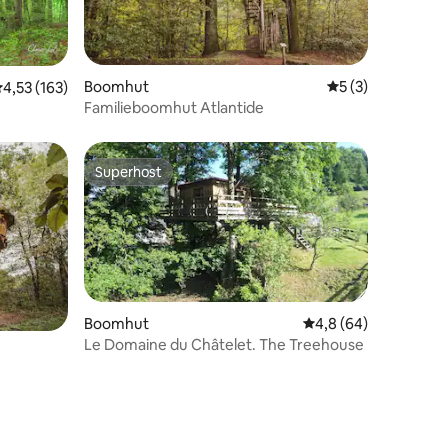
ecensies
Boomhut
Gemiddelde beoord
5 (3)
emiddelde beoordeling van 4,53 uit 5, 163 recensies
4,53 (163)
Familieboomhut Atlantide
Superhost
Superhost
Boomhut
Gemiddelde beoordeli
4,8 (64)
Le Domaine du Châtelet. The Treehouse
ecensies