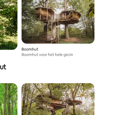
Boomhut
Boomhut voor het hele gezin
ecensies
ut