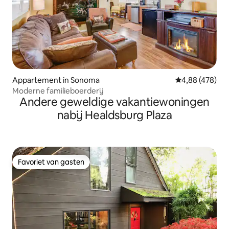
Appartement in Sonoma
Gemiddelde beo
4,88 (478)
Moderne familieboerderij
Andere geweldige vakantiewoningen
nabij Healdsburg Plaza
Favoriet van gasten
Favoriet van gasten