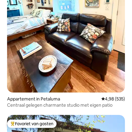
Appartement in Petaluma
Gemiddelde beo
4,98 (535)
Centraal gelegen charmante studio met eigen patio
Favoriet van gasten
Topfavoriet van gasten