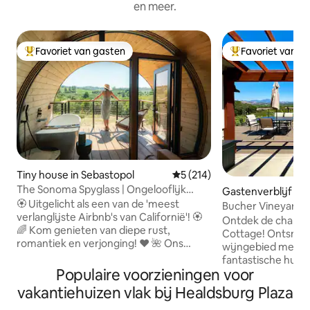
en meer.
Favoriet van gasten
Favoriet van g
Topfavoriet van gasten
Topfavoriet van 
Tiny house in Sebastopol
Gemiddelde beoordeling van 5
5 (214)
The Sonoma Spyglass | Ongelooflijk
Gastenverblijf in 
uitzicht + sauna
🏵️ Uitgelicht als een van de 'meest
g
Bucher Vineyard 
verlanglijste Airbnb's van Californië'! 🏵️
Ontdek de charme
🌈 Kom genieten van diepe rust,
Cottage! Ontsnap 
romantiek en verjonging! ❤️ 🌺 Ons
wijngebied met een
Sonoma Spyglass is een prachtig
fantastische huis
toevluchtsoord, ontworpen en
Populaire voorzieningen voor
genesteld op de 
gebouwd door Artistree Home, dat
Vineyard. Grote 
vakantiehuizen vlak bij Healdsburg Plaza
duurzaamheid naadloos combineert
gezellig zitje. Gen
met een diepe verbinding met de