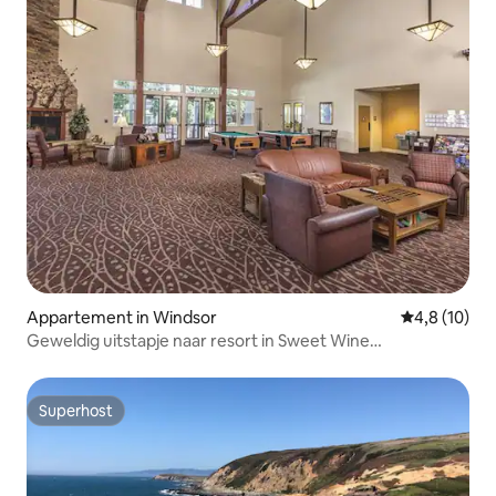
Appartement in Windsor
Gemiddelde b
4,8 (10)
Geweldig uitstapje naar resort in Sweet Wine
Country/golf 2 SK
Superhost
Superhost