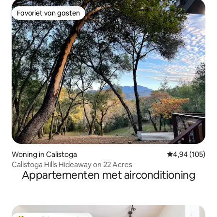
Favoriet van gasten
Favoriet van gasten
Woning in Calistoga
Gemiddelde beo
4,94 (105)
Calistoga Hills Hideaway on 22 Acres
Appartementen met airconditioning