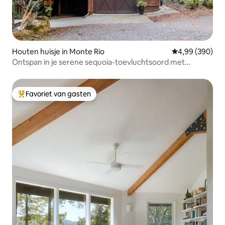
Houten huisje in Monte Rio
Gemiddelde beo
4,99 (390)
Ontspan in je serene sequoia-toevluchtsoord met
bubbelbad
Favoriet van gasten
Topfavoriet van gasten