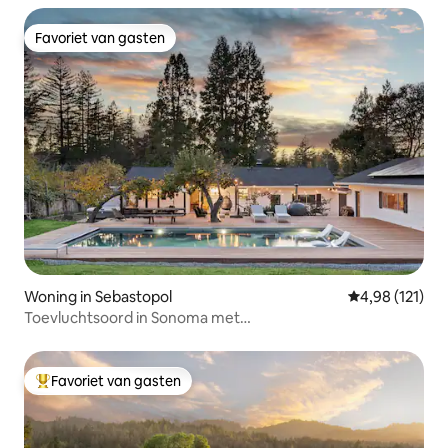
Favoriet van gasten
Favoriet van gasten
Woning in Sebastopol
Gemiddelde beo
4,98 (121)
Toevluchtsoord in Sonoma met
zwembad/sparuimte/schuur/OD-keuken/boomgaard
Favoriet van gasten
Topfavoriet van gasten