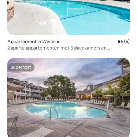
Appartement in Windsor
Gemiddeld
5 (5)
2 aparte appartementen met 3 slaapkamers en
resortvoorzieningen
Superhost
Superhost