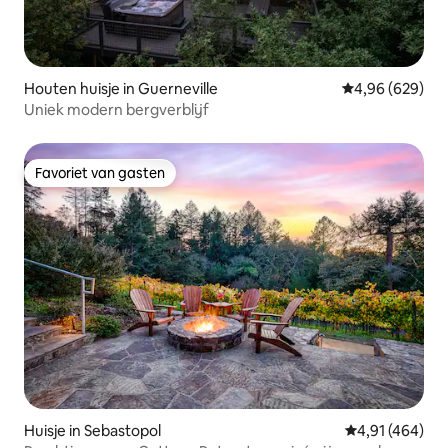
Houten huisje in Guerneville
Gemiddelde beo
4,96 (629)
Uniek modern bergverblijf
Favoriet van gasten
Favoriet van gasten
Huisje in Sebastopol
Gemiddelde beo
4,91 (464)