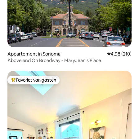
Appartement in Sonoma
Gemiddelde beo
4,98 (210)
Above and On Broadway - MaryJean's Place
Favoriet van gasten
Topfavoriet van gasten