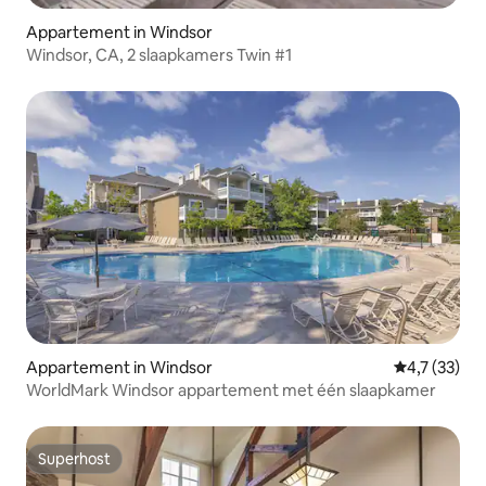
Appartement in Windsor
Windsor, CA, 2 slaapkamers Twin #1
Appartement in Windsor
Gemiddelde b
4,7 (33)
WorldMark Windsor appartement met één slaapkamer
Superhost
Superhost