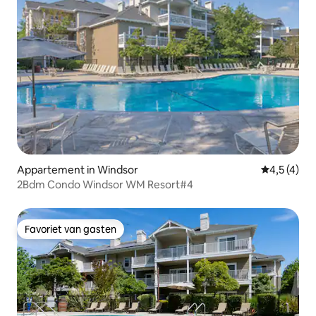
Appartement in Windsor
Gemiddelde 
4,5 (4)
2Bdm Condo Windsor WM Resort#4
Favoriet van gasten
Favoriet van gasten