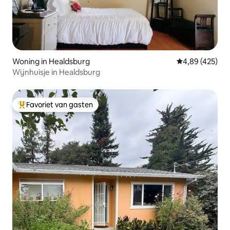
Woning in Healdsburg
Gemiddelde beo
4,89 (425)
Wijnhuisje in Healdsburg
Favoriet van gasten
Topfavoriet van gasten