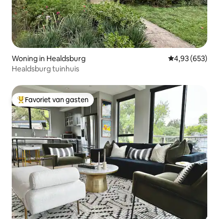
Woning in Healdsburg
Gemiddelde beo
4,93 (653)
Healdsburg tuinhuis
Favoriet van gasten
Topfavoriet van gasten