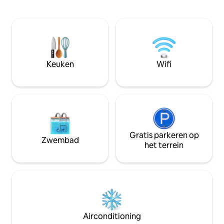
rustgevende nacht
natuur. 🍇 De ruimte ligt verscholen in
queensize bed, o
het hart van het wijngebied van Sonoma
prachtige Redwoo
en biedt toegang tot nabijgelegen
terras met kachels
wandelpaden en lokale wijnmakerijen.
met een spectacula
Geniet van het bad met een ongelooflijk
wijngaard en de Ru
uitzicht of geniet van de vrijstaande
Gasvuurplaats in d
Keuken
Wifi
vatsauna voor een perfect ontspannend
Verhuurders John 
verblijf. 🌺🙏 🌺
en wijnmakerij-e
woning.
Gratis parkeren op
Zwembad
het terrein
Airconditioning