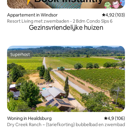
Appartement in Windsor
Gemiddelde beo
4,92 (103)
Resort Living met zwembaden - 2 Bdm Condo Slps 6
Gezinsvriendelijke huizen
Superhost
Superhost
Woning in Healdsburg
Gemiddelde be
4,9 (106)
Dry Creek Ranch ~ (tariefkorting) bubbelbad en zwembad