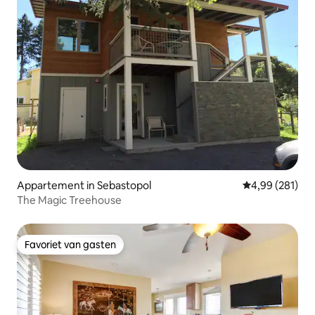
Appartement in Sebastopol
Gemiddelde beo
4,99 (281)
The Magic Treehouse
Favoriet van gasten
Favoriet van gasten