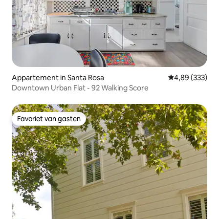
Appartement in Santa Rosa
Gemiddelde beo
4,89 (333)
Downtown Urban Flat - 92 Walking Score
Favoriet van gasten
Favoriet van gasten