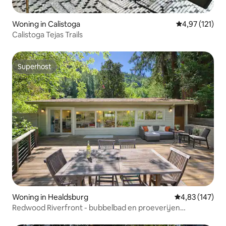
Woning in Calistoga
Gemiddelde beo
4,97 (121)
Calistoga Tejas Trails
Superhost
Superhost
Woning in Healdsburg
Gemiddelde beo
4,83 (147)
Redwood Riverfront - bubbelbad en proeverijen
inbegrepen