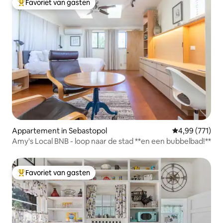
Favoriet van gasten
Topfavoriet van gasten
Appartement in Sebastopol
Gemiddelde beo
4,99 (771)
Amy's Local BNB - loop naar de stad **en een bubbelbad!**
Favoriet van gasten
Topfavoriet van gasten