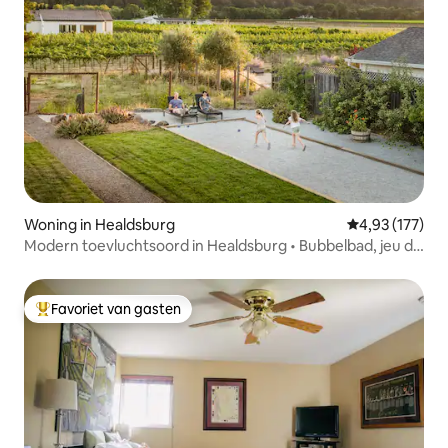
Woning in Healdsburg
Gemiddelde beo
4,93 (177)
Modern toevluchtsoord in Healdsburg • Bubbelbad, jeu de
boules en uitzicht
Favoriet van gasten
Topfavoriet van gasten