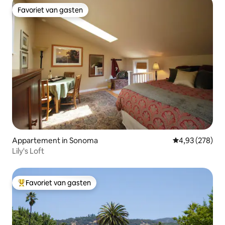
Favoriet van gasten
Favoriet van gasten
Appartement in Sonoma
Gemiddelde beo
4,93 (278)
Lily's Loft
Favoriet van gasten
Topfavoriet van gasten