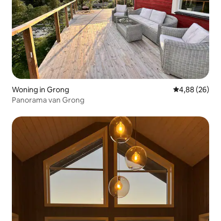
Woning in Grong
Gemiddelde be
4,88 (26)
Panorama van Grong