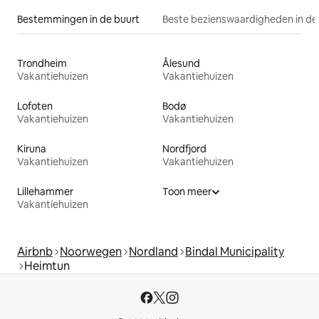
Bestemmingen in de buurt
Beste bezienswaardigheden in de
Trondheim
Ålesund
Vakantiehuizen
Vakantiehuizen
Lofoten
Bodø
Vakantiehuizen
Vakantiehuizen
Kiruna
Nordfjord
Vakantiehuizen
Vakantiehuizen
Lillehammer
Toon meer
Vakantiehuizen
Airbnb
Noorwegen
Nordland
Bindal Municipality
Heimtun