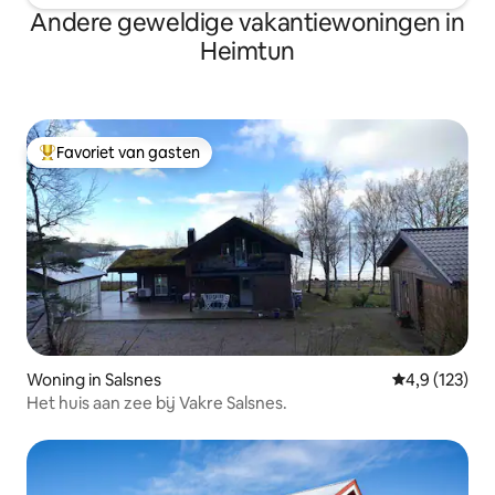
Andere geweldige vakantiewoningen in
Heimtun
Favoriet van gasten
Topfavoriet van gasten
Woning in Salsnes
Gemiddelde be
4,9 (123)
Het huis aan zee bij Vakre Salsnes.