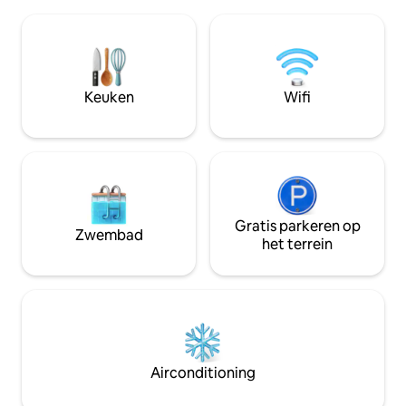
domein heb je een korte afstand tot
prachtige zonson
wandelpaden, peddelmogelijkheden en
heldere herfst- e
spannende geologische formaties. Het
noorderlicht over 
eiland staat bekend om zijn
dansen. Verwarmingsdeken maakt het
kenmerkende landschap en rijke
mogelijk om het he
geschiedenis – perfect voor een
zitten.
Keuken
Wifi
ontdekkingsreis. Welkom in een
accommodatie die je nooit zult vergeten
- midden in de natuur, midden in het
avontuur.
Gratis parkeren op
Zwembad
het terrein
Airconditioning