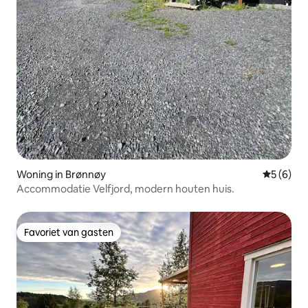
Woning in Brønnøy
Gemiddeld
5 (6)
Accommodatie Velfjord, modern houten huis.
Favoriet van gasten
Favoriet van gasten