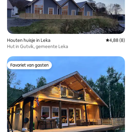
Houten huisje in Leka
Gemiddelde b
4,88 (8)
Hut in Gutvik, gemeente Leka
Favoriet van gasten
Favoriet van gasten