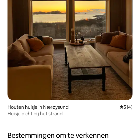
Houten huisje in Nærøysund
Gemiddeld
5 (4)
Huisje dicht bij het strand
Bestemmingen om te verkennen