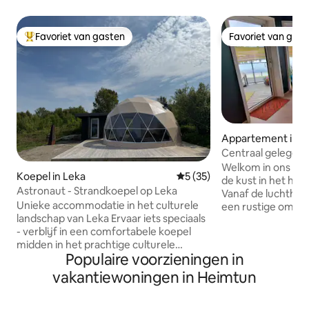
Favoriet van gasten
Favoriet van gas
Topfavoriet van gasten
Favoriet van gas
Appartement in B
Centraal gelegen 
Brønnøysund, dire
Welkom in ons klei
Koepel in Leka
Gemiddelde beoordeling van 
5 (35)
de kust in het har
Astronaut - Strandkoepel op Leka
Vanaf de luchthave
Unieke accommodatie in het culturele
een rustige omgev
landschap van Leka Ervaar iets speciaals
accommodaties e
- verblijf in een comfortabele koepel
perfect voor wie z
midden in het prachtige culturele
van het stadscent
Populaire voorzieningen in
landschap van Leka. Een perfecte plek
balkon heb je een d
voor stellen, natuurliefhebbers en
zee en de ingang v
vakantiewoningen in Heimtun
iedereen die op zoek is naar rust en
Hurtigruten kunt z
nabijheid van de natuur. Vanuit het
kun je genieten v