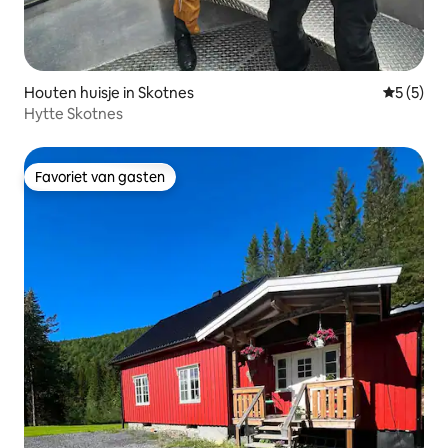
Houten huisje in Skotnes
Gemiddeld
5 (5)
Hytte Skotnes
Favoriet van gasten
Favoriet van gasten