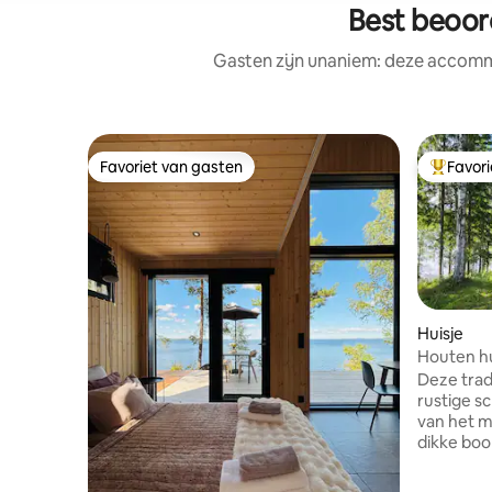
Best beoor
Gasten zijn unaniem: deze accommo
Favoriet van gasten
Favor
Favoriet van gasten
Topfavor
Huisje
Houten hu
Deze trad
rustige sc
van het m
dikke boo
Het huisj
een gere