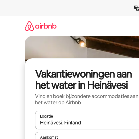
Ga
direct
naar
inhoud
Vakantiewoningen aan
het water in Heinävesi
Vind en boek bijzondere accommodaties aan
het water op Airbnb
Locatie
Wanneer er suggesties beschikbaar zijn, maak je 
Aankomst