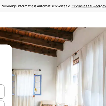
Sommige informatie is automatisch vertaald. 
Originele taal weerge
een keuze met je de pijltjestoetsen omhoog en omlaag, óf door te tik