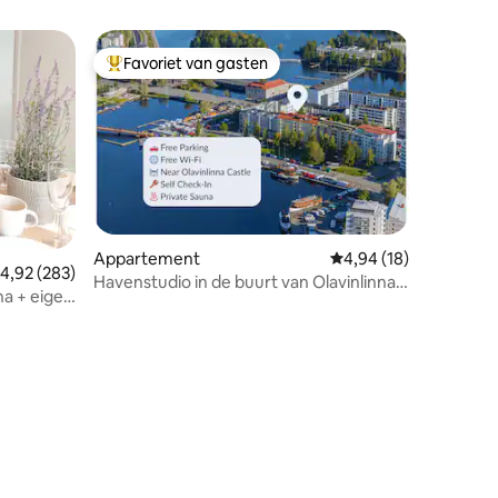
Favoriet van gasten
Topfavoriet van gasten
Appartement
Gemiddelde beoordelin
4,94 (18)
ecensies
emiddelde beoordeling van 4,92 uit 5, 283 recensies
4,92 (283)
Havenstudio in de buurt van Olavinlinna
a + eigen
Castle, 2–3 gasten