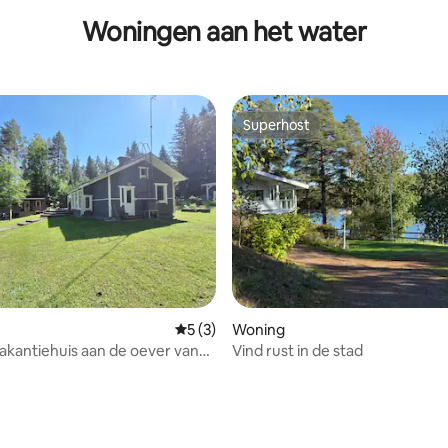
Woningen aan het water
Superhost
Superhost
Gemiddelde beoordeling van 5 uit 5, 3 r
5 (3)
Woning
vakantiehuis aan de oever van
Vind rust in de stad
smeer