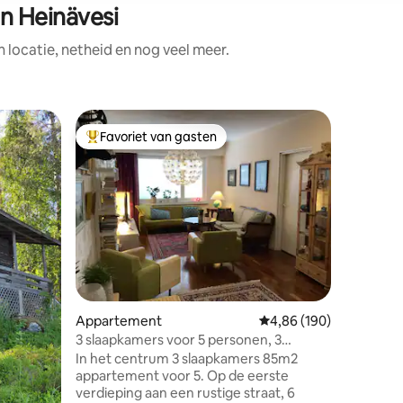
n Heinävesi
locatie, netheid en nog veel meer.
Houten h
Favoriet van gasten
Favorie
Topfavoriet van gasten
Favorie
Kallaved
Een stijlv
aan de ku
mooie ple
dicht bij
uitzicht 
vuurtoren. Het huisje is gebouwd
en is go
ecensies
bestemmi
hotelbes
Appartement
Gemiddelde beoordeling
4,86 (190)
zomer- a
een roeib
3 slaapkamers voor 5 personen, 3
heeft ee
slaapkamers voor 5 personen
In het centrum 3 slaapkamers 85m2
slaapkame
appartement voor 5. Op de eerste
douche, k
verdieping aan een rustige straat, 6