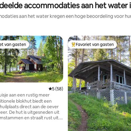
deelde accommodaties aan het water i
daties aan het water kregen een hoge beoordeling voor hun 
iet van gasten
Favoriet van gasten
iet van gasten
Topfavoriet van gasten
Gemiddelde beoordeling van 5 uit 5, 58 r
5 (58)
isje aan een rustig meer
itionele blokhut biedt een
huilplaats direct aan de oever
eer. De hut is uitgesneden uit
mstammen en straalt rust uit.
e heeft een hoge woonkamer,
serveerde open haard, een