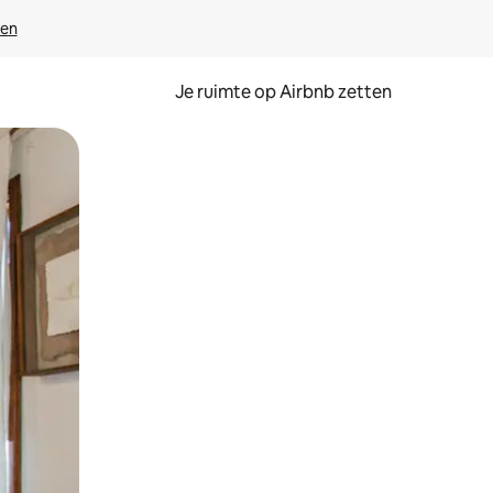
ven
Je ruimte op Airbnb zetten
ken of swipen.