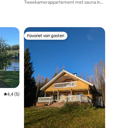
Tweekamerappartement met sauna in
de haven, gratis parkeren
Favoriet van gasten
Favoriet van gasten
ecensies
Gemiddelde beoordeling van 4,4 uit 5, 5 recensies
4,4 (5)