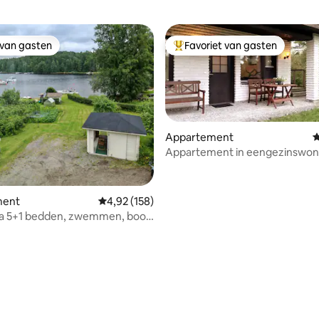
 van gasten
Favoriet van gasten
 van gasten
Topfavoriet van gasten
Appartement
G
Appartement in eengezinswon
uitzicht op het meer
 van 4,98 uit 5, 43 recensies
ment
Gemiddelde beoordeling van 4,92 uit 5, 158 r
4,92 (158)
na 5+1 bedden, zwemmen, boot,
na