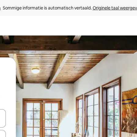
Sommige informatie is automatisch vertaald. 
Originele taal weerge
t
een keuze met je de pijltjestoetsen omhoog en omlaag, óf door te tik