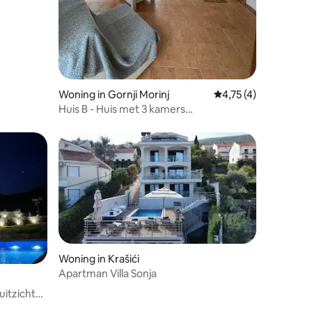
Woning in Gornji Morinj
Gemiddelde beoordeli
4,75 (4)
Huis B - Huis met 3 kamers
ondergedompeld in de natuur
Woning in Krašići
Apartman Villa Sonja
uitzicht
recensies