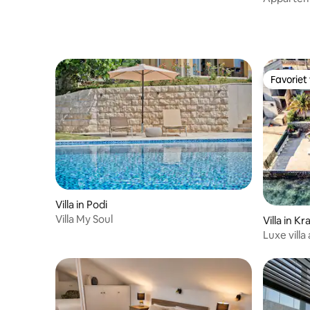
kust
Favoriet
Favoriet
Villa in Podi
Villa My Soul
Villa in Kra
Luxe vill
privéstra