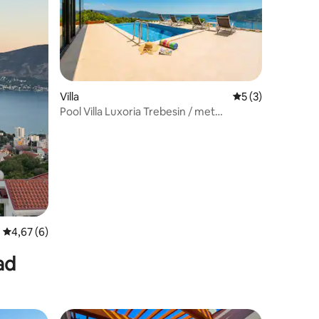
Villa
Gemiddelde beoord
5 (3)
Pool Villa Luxoria Trebesin / met
panoramisch uitzicht op zee
Gemiddelde beoordeling van 4,67 uit 5, 6 recensies
4,67 (6)
ad