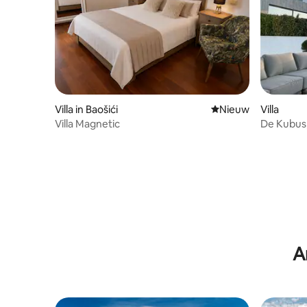
Villa in Baošići
Nieuwe accommoda
Nieuw
Villa
Villa Magnetic
De Kubus,
Pool&Ter
A