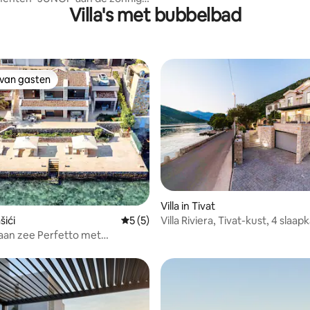
Villa's met bubbelbad
 van gasten
 van gasten
Villa in Tivat
Villa Riviera, Tivat-kust, 4 slaa
šići
Gemiddelde beoordeling van 5 uit 5, 5 r
5 (5)
badkamers|jacuzzi|barbecue
a aan zee Perfetto met
nd