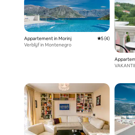
Appartement in Morinj
Gemiddelde beoord
5 (4)
Verblijf in Montenegro
Apparteme
VAKANTI