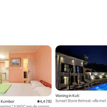
Woning in Kuti
Sunset Stone Retreat: villa met 
n Kumbor
Gemiddelde beoordeling van 4,4 uit 5, 15 
4,4 (15)
op zee en zwembad
enten "JUNGI" aan de zonnige