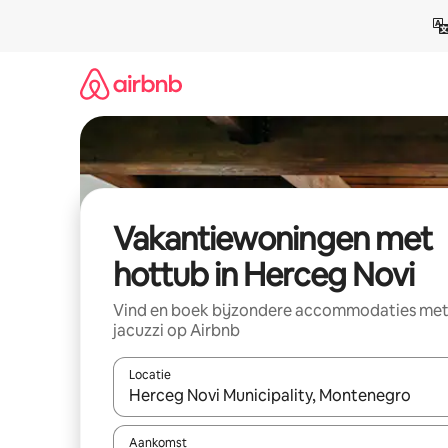
Ga
direct
naar
inhoud
Vakantiewoningen met
hottub in Herceg Novi
Vind en boek bijzondere accommodaties me
jacuzzi op Airbnb
Locatie
Wanneer er suggesties beschikbaar zijn, maak je 
Aankomst