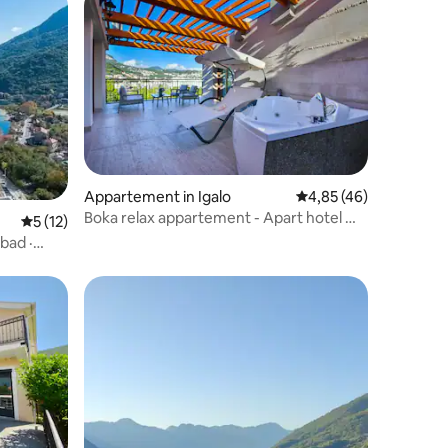
ecensies
Appartement in Igalo
Gemiddelde beoordelin
4,85 (46)
Boka relax appartement - Apart hotel MS
Gemiddelde beoordeling van 5 uit 5, 12 recensies
5 (12)
Katunjanin
bad ·
Spa