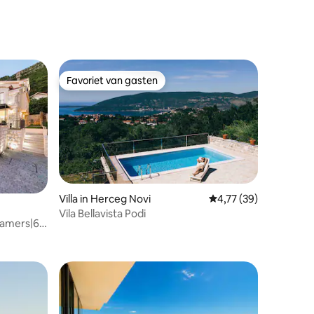
Favoriet van gasten
Favoriet van gasten
Villa in Herceg Novi
Gemiddelde beoordelin
4,77 (39)
Vila Bellavista Podi
pkamers|6
ecensies