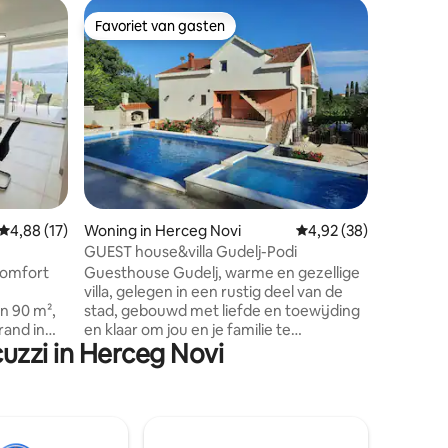
Apparte
Favoriet van gasten
Favorie
Favoriet van gasten
Favorie
Luxus A
Bay by Cr
Lavender
complex i
Through 
the infin
over the 
(Jacuzzi,
charge: 
can book 
rental ca
ecensies
Gemiddelde beoordeling van 4,88 uit 5, 17 recensies
4,88 (17)
Woning in Herceg Novi
Gemiddelde beoordelin
4,92 (38)
flat is av
extra fee
GUEST house&villa Gudelj-Podi
any quest
comfort
Guesthouse Gudelj, warme en gezellige
is availab
villa, gelegen in een rustig deel van de
n 90 m²,
stad, gebouwd met liefde en toewijding
rand in
en klaar om jou en je familie te
uzzi in Herceg Novi
tement
ontvangen en je vakantie zo perfect
 met een
mogelijk te maken. Wij bieden je een
itzicht
zwembad, hydromassagebad, grote
id om
achtertuin in bloemen voor
n, is het
ontspannende dagen en nachten. Er is
. Of je
ook een barbacue en buitenhaard voor