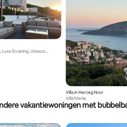
tie
 Luxe Ervaring, Unesco
race Bay
Villa in Herceg Novi
Villa Mariia
ndere vakantiewoningen met bubbelb