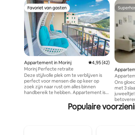
Favoriet van gasten
Superho
Favoriet van gasten
Superho
Appartement in Morinj
Gemiddelde beoordelin
4,95 (42)
Morinj Perfecte retraite
Apparte
Deze stijlvolle plek om te verblijven is
Appartem
perfect voor mensen die op keer op
terras, u
Ons gloe
zoek zijn naar rust om alles binnen
met 3 slaa
handbereik te hebben. Appartement is
juweeltje! Gelegen in een van de mee
zeer misleidend en heeft alles wat je
betoveren
nodig hebt voor een comfortabel
Populaire voorzien
baai van 
verblijf, een prachtig terras voor
groot priv
onvergetelijke zonsondergangen in een
zee. Je kunt ook genieten van de
eigen privacy of nog meer zonlicht
gemeensc
speelt op het oppervlak van het
complex me
overloopzwembad met het mooiste
sauna, ha