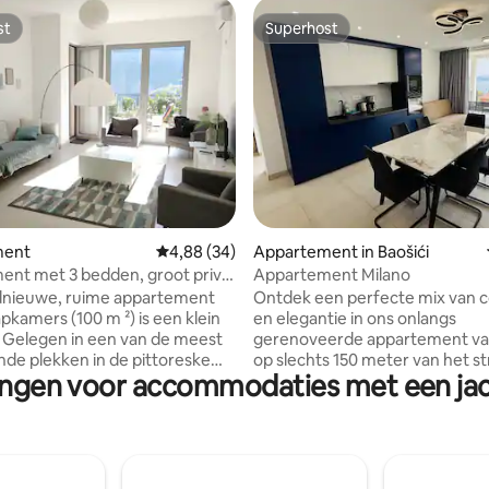
st
Superhost
st
Superhost
g van 4,95 uit 5, 42 recensies
ment
Gemiddelde beoordeling van 4,88 uit 5, 34 r
4,88 (34)
Appartement in Baošići
ent met 3 bedden, groot privé
Appartement Milano
itzicht en zwembad
dnieuwe, ruime appartement
Ontdek een perfecte mix van 
pkamers (100 m ²) is een klein
en elegantie in ons onlangs
st
gerenoveerde appartement va
de plekken in de pittoreske
op slechts 150 meter van het st
ingen voor accommodaties met een jac
Kotor, beschikt het over een
Kotor Bay. Dit moderne appar
éterras en tuin met uitzicht op
beschikt over een groot terras
adembenemend panoramisch u
happelijke ruimte van het
op de baai. Met de mogelijkhe
t zijn prachtige infinity pool,
twee extra bedden toe te voege
mam, jacuzzi en speeltuin. Je
ideaal voor gezinnen of groepen