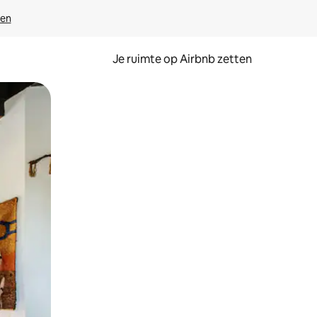
ven
Je ruimte op Airbnb zetten
ken of swipen.