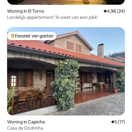
Woning in El Torno
Gemiddelde be
4,96 (24)
Landelijk appartement 'Ik weet van een plek'
Favoriet van gasten
Topfavoriet van gasten
Woning in Capinha
Gemiddelde
5 (17)
Casa da Ondrinha