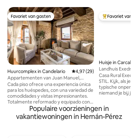
Favoriet van gasten
Favoriet van g
Favoriet van gasten
Topfavoriet van 
Huisje in Carcabo
Landhuis Exedra 3* Kom en ontd
Huurcomplex in Candelario
Gemiddelde beoordeling van 4,9
4,97 (29)
Extremadura
​Casa Rural Exedra
Appartementen van Juan Manuel,
STIL. ​Kijk, als je op zoek bent naar het
Appartement Puente...
Cada piso ofrece una experiencia única
typische onpersoo
para los huéspedes, con una variedad de
niemand je bij je
comodidades y vistas impresionantes.
EXEDRA NIET DE 
Totalmente reformado y equipado con
is iets anders. Dit
Populaire voorzieningen in
todo lo necesario para una excelente
echt willen ontspa
estancia que invitan a la relajación y al
vakantiewoningen in Hernán-Pérez
ademen en zich va
disfrute de la naturaleza. En este
thuis willen voelen
apartamento, además de la cocina, los
met alle zorg van 
huéspedes encontrarán un espacioso
plekje in Carcabos
comedor bellamente decorado. Aquí,