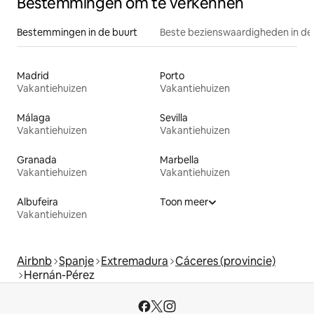
Bestemmingen om te verkennen
Bestemmingen in de buurt
Beste bezienswaardigheden in de
Madrid
Porto
Vakantiehuizen
Vakantiehuizen
Málaga
Sevilla
Vakantiehuizen
Vakantiehuizen
Granada
Marbella
Vakantiehuizen
Vakantiehuizen
Albufeira
Toon meer
Vakantiehuizen
Airbnb
Spanje
Extremadura
Cáceres (provincie)
Hernán-Pérez