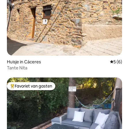
Huisje in Cáceres‎
Gemiddeld
5 (6)
Tante Nita
Favoriet van gasten
Topfavoriet van gasten