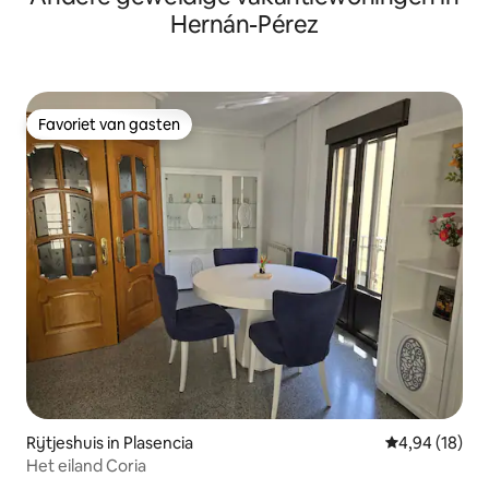
naturaleza.
Hernán-Pérez
Favoriet van gasten
Favoriet van gasten
Rijtjeshuis in Plasencia
Gemiddelde be
4,94 (18)
Het eiland Coria