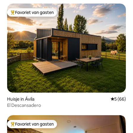
Favoriet van gasten
Topfavoriet van gasten
Huisje in Ávila‎
Gemiddelde
5 (66)
El Descansadero
Favoriet van gasten
Topfavoriet van gasten