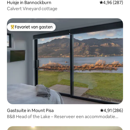
Huisje in Bannockburn
Gemiddelde beo
4,96 (287)
Calvert Vineyard cottage
Favoriet van gasten
Topfavoriet van gasten
Gastsuite in Mount Pisa
Gemiddelde beo
4,91 (286)
B&B Head of the Lake – Reserveer een accommodatie
met 1 of 2 slaapkamers