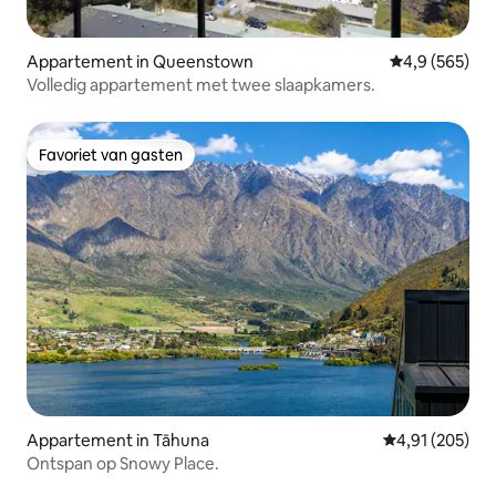
Appartement in Queenstown
Gemiddelde be
4,9 (565)
Volledig appartement met twee slaapkamers.
Favoriet van gasten
Favoriet van gasten
Appartement in Tāhuna
Gemiddelde beo
4,91 (205)
Ontspan op Snowy Place.