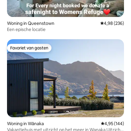
Woning in Queenstown
Gemiddelde beo
4,98 (236)
Een epische locatie
Favoriet van gasten
Favoriet van gasten
Woning in Wānaka
Gemiddelde beo
4,95 (144)
Vakantiehuis met uitzicht op het meer in Wanaka Uitzicht