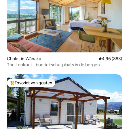
Chalet in Wānaka
Gemiddelde beo
4,96 (883)
The Lookout - boetiekschuilplaats in de bergen
Favoriet van gasten
Topfavoriet van gasten