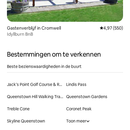
Gastenverblijf in Cromwell
Gemiddelde beo
4,97 (550)
Idyllburn BnB
Bestemmingen om te verkennen
Beste bezienswaardigheden in de buurt
Jack's Point Golf Course & Restaurant
Lindis Pass
Queenstown Hill Walking Track
Queenstown Gardens
Treble Cone
Coronet Peak
Skyline Queenstown
Toon meer