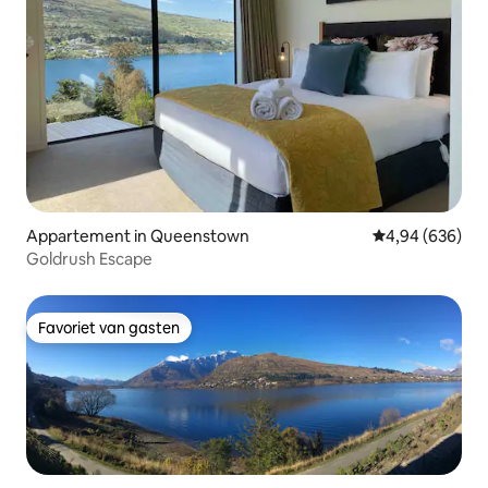
Appartement in Queenstown
Gemiddelde beo
4,94 (636)
Goldrush Escape
Favoriet van gasten
Favoriet van gasten