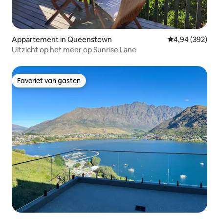
Appartement in Queenstown
Gemiddelde beo
4,94 (392)
Uitzicht op het meer op Sunrise Lane
Favoriet van gasten
Favoriet van gasten