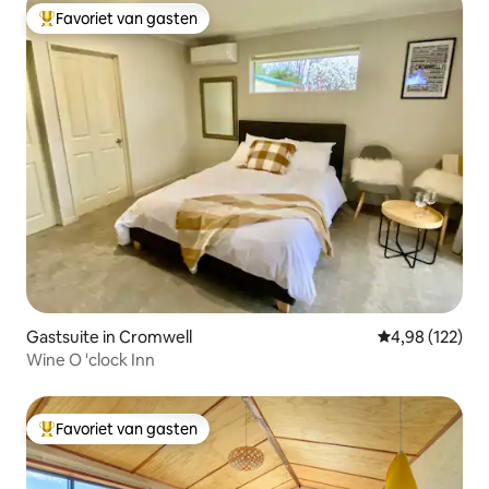
Favoriet van gasten
Topfavoriet van gasten
Gastsuite in Cromwell
Gemiddelde beo
4,98 (122)
Wine O 'clock Inn
Favoriet van gasten
Topfavoriet van gasten