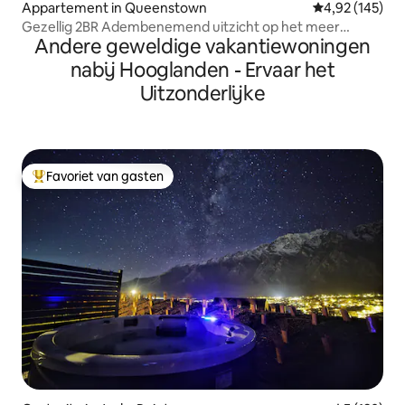
Appartement in Queenstown
Gemiddelde beo
4,92 (145)
Gezellig 2BR Adembenemend uitzicht op het meer
Andere geweldige vakantiewoningen
Queenstown
nabij Hooglanden - Ervaar het
Uitzonderlijke
Favoriet van gasten
Topfavoriet van gasten