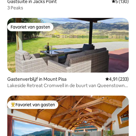
Gastsuite in Jacks Point
Gemiddelde 
5 (130)
3 Peaks
Favoriet van gasten
Favoriet van gasten
Gastenverblijf in Mount Pisa
Gemiddelde beo
4,91 (233)
Lakeside Retreat Cromwell in de buurt van Queenstown
Wānaka
Favoriet van gasten
Topfavoriet van gasten