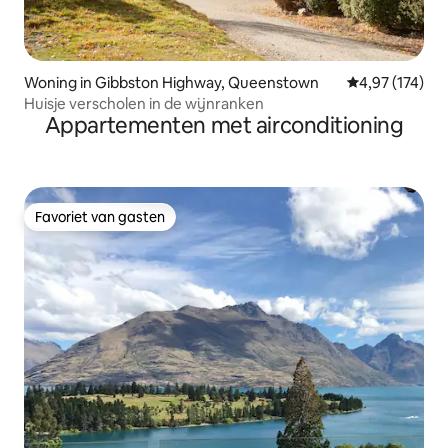
Woning in Gibbston Highway, Queenstown
Gemiddelde beo
4,97 (174)
Huisje verscholen in de wijnranken
Appartementen met airconditioning
Favoriet van gasten
Favoriet van gasten