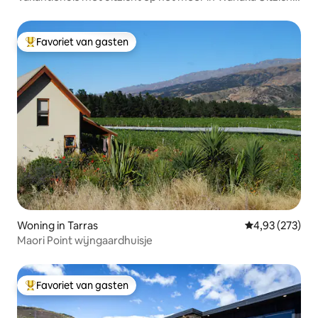
op het meer en de bergen
Favoriet van gasten
Topfavoriet van gasten
Woning in Tarras
Gemiddelde beo
4,93 (273)
Maori Point wijngaardhuisje
Favoriet van gasten
Topfavoriet van gasten