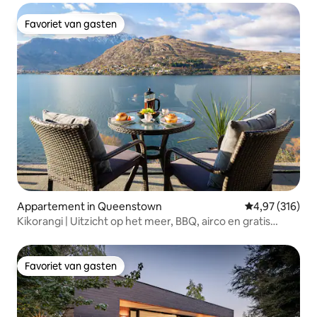
Favoriet van gasten
Favoriet van gasten
Appartement in Queenstown
Gemiddelde beo
4,97 (316)
Kikorangi | Uitzicht op het meer, BBQ, airco en gratis
parkeren
Favoriet van gasten
Favoriet van gasten