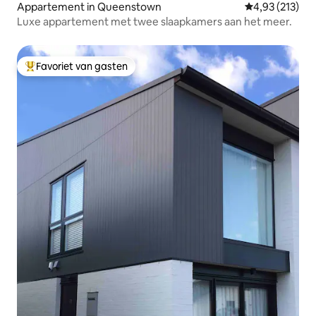
Appartement in Queenstown
Gemiddelde beo
4,93 (213)
Luxe appartement met twee slaapkamers aan het meer.
Favoriet van gasten
Topfavoriet van gasten