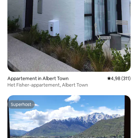
Appartement in Albert Town
Gemiddelde beo
4,98 (311)
Het Fisher-appartement, Albert Town
Superhost
Superhost