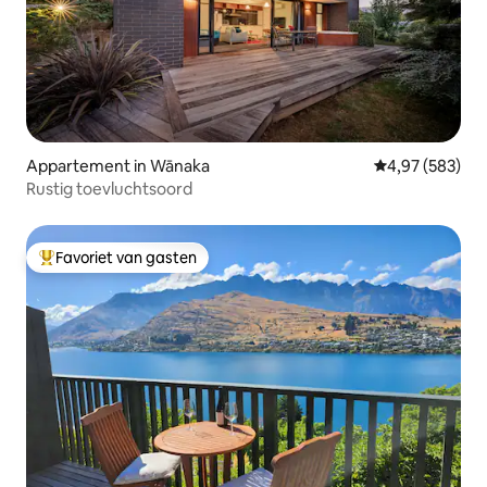
Appartement in Wānaka
Gemiddelde beo
4,97 (583)
Rustig toevluchtsoord
Favoriet van gasten
Topfavoriet van gasten