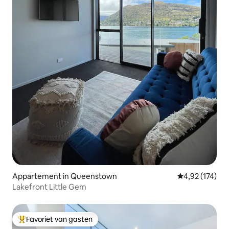
Appartement in Queenstown
Gemiddelde beo
4,92 (174)
Lakefront Little Gem
Favoriet van gasten
Topfavoriet van gasten