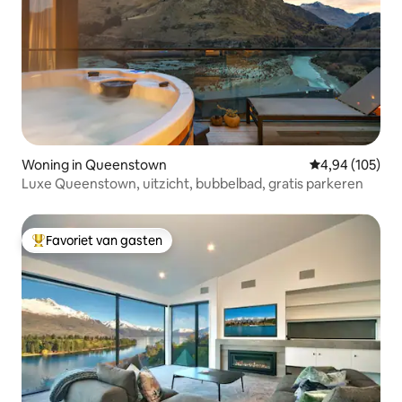
Woning in Queenstown
Gemiddelde beo
4,94 (105)
Luxe Queenstown, uitzicht, bubbelbad, gratis parkeren
Favoriet van gasten
Topfavoriet van gasten