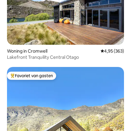
Woning in Cromwell
Gemiddelde beo
4,95 (363)
Lakefront Tranquility Central Otago
Favoriet van gasten
Topfavoriet van gasten