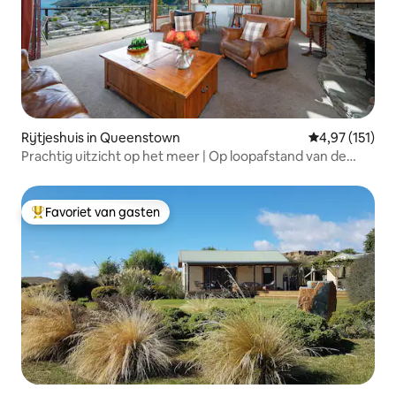
Rijtjeshuis in Queenstown
Gemiddelde beo
4,97 (151)
Prachtig uitzicht op het meer | Op loopafstand van de
stad en de spa
Favoriet van gasten
Topfavoriet van gasten