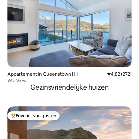
Appartement in Queenstown Hill
Gemiddelde beo
4,82 (272)
Wai View
Gezinsvriendelijke huizen
Favoriet van gasten
Topfavoriet van gasten