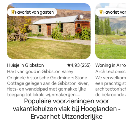
Favoriet van gasten
Favoriet van g
Topfavoriet van gasten
Topfavoriet van 
Huisje in Gibbston
Gemiddelde beoordeling van 4,93
4,93 (255)
Woning in Arrow J
Hart van goud in Gibbston Valley
Architectonische 
Originele historische Goldminers Stone
We verwelkomen je
Cottage gelegen aan de Gibbston River,
een prachtig stukj
fiets- en wandelpad met gemakkelijke
architectonisch o
toegang tot lokale wijnmakerijen.
de bekroonde arc
Populaire voorzieningen voor
Uitgelicht in de nieuwste editie van de
Chin ligt tegen pr
NZ Lonely Planet-gids - Dit bekroonde
schistrots in een 
vakantiehuizen vlak bij Hooglanden -
prachtig gerestaureerde originele
zijn drie hectare 
Ervaar het Uitzonderlijke
Goldminers huisje dateert uit 1874.
zwerven en het uit
Gelegen in het hart van Gibbston Valley
prachtig! De loun
met 360 graden uitzicht op de Nevis
noorden gelegen