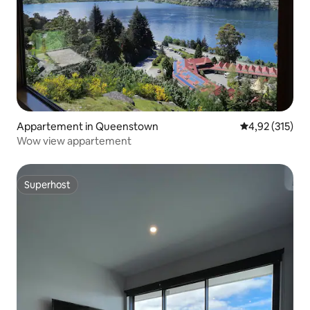
Appartement in Queenstown
Gemiddelde beo
4,92 (315)
Wow view appartement
Superhost
Superhost