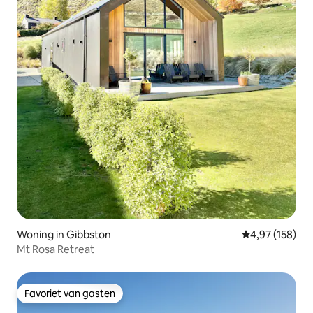
Woning in Gibbston
Gemiddelde beo
4,97 (158)
Mt Rosa Retreat
Favoriet van gasten
Favoriet van gasten