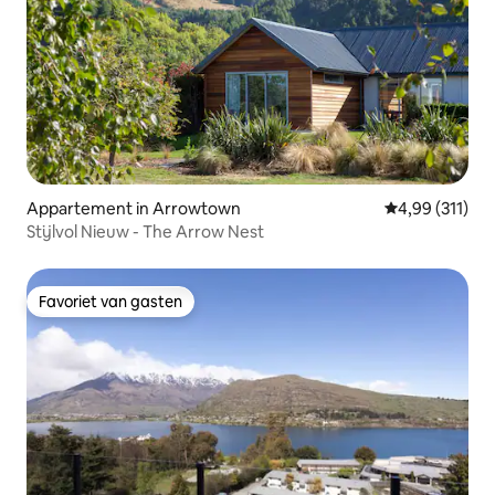
Appartement in Arrowtown
Gemiddelde beo
4,99 (311)
Stijlvol Nieuw - The Arrow Nest
Favoriet van gasten
Favoriet van gasten