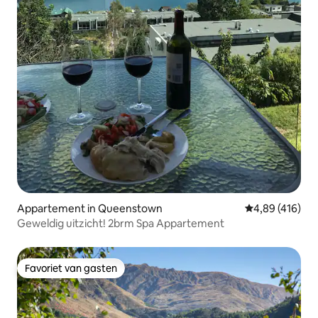
Appartement in Queenstown
Gemiddelde beo
4,89 (416)
Geweldig uitzicht! 2brm Spa Appartement
Favoriet van gasten
Favoriet van gasten