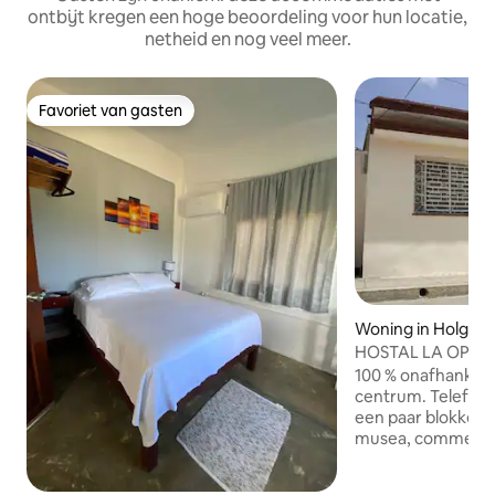
ontbijt kregen een hoge beoordeling voor hun locatie,
netheid en nog veel meer.
Favoriet van gasten
Favoriet van gasten
Woning in Holguin
HOSTAL LA OPERA
(HOLGUIN)
100 % onafhankelij
centrum. Telefoon.
een paar blokken 
musea, commercië
Woonkamer, grot
bedden (3 person