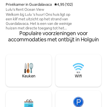
kasten & eigen ba
Privékamer in Guardalavaca
Gemiddelde beoordeling van 4,95
4,95 (102)
uitgeruste keuken
Lulu's Rent Ocean View
water. Telefoon. 
Welkom bij Lulu 's huur! Ons huis ligt op
belangrijkste str
een klif met uitzicht op het strand van
jachthaven. Huisdi
Guardalavaca. Het is een van de weinige
mensen - buitenl
huizen met directe toegang tot het
Andere diensten (
Populaire voorzieningen voor
strand, op slechts 2 minuten lopen. Wij
taxi 's) op aanvr
bieden een eigen slaapkamer met
prijzen voor midd
accommodaties met ontbijt in Holguín
uitzicht op de oceaan en gedeelde
ruimtes zoals de patio aan de voorkant,
de woonkamer, de keuken en de
achtertuin. De badkamer is wel niet in de
slaapkamer alleen voor gasten. Wij zijn
toegewijde mensen met een
gecombineerde ervaring van 52 jaar in
de toeristische sector. We kunnen niet
Keuken
Wifi
wachten om jullie te verwelkomen in ons
huis!