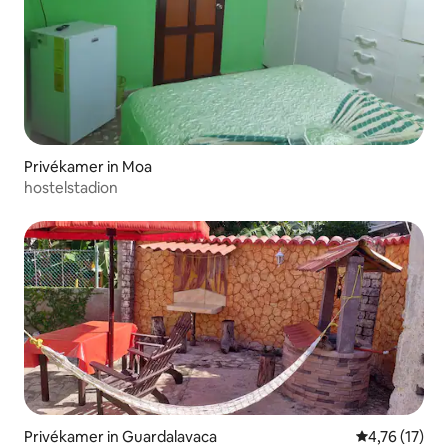
Privékamer in Moa
hostelstadion
Privékamer in Guardalavaca
Gemiddelde be
4,76 (17)