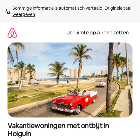
Ga
Sommige informatie is automatisch vertaald. 
Originele taal 
direct
weergeven
naar
inhoud
Je ruimte op Airbnb zetten
Vakantiewoningen met ontbijt in
Holguín