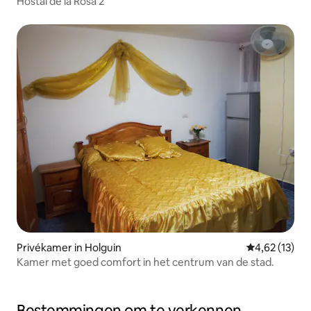
Hostal de la Rosa 2
Privékamer in Holguin
Gemiddelde be
4,62 (13)
Kamer met goed comfort in het centrum van de stad.
Bestemmingen om te verkennen