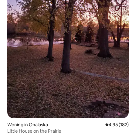
Woning in Onalaska
Gemiddelde beo
4,95 (182)
Little House on the Prairie