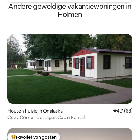
Andere geweldige vakantiewoningen in
Holmen
Houten huisje in Onalaska
Gemiddelde b
4,7 (63)
Cozy Corner Cottages Cabin Rental
Favoriet van gasten
Topfavoriet van gasten