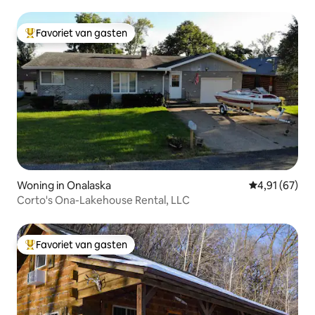
Favoriet van gasten
Topfavoriet van gasten
Woning in Onalaska
Gemiddelde be
4,91 (67)
Corto's Ona-Lakehouse Rental, LLC
Favoriet van gasten
Topfavoriet van gasten