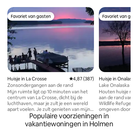
Favoriet van gasten
Favoriet van gas
Favoriet van gasten
Favoriet van gas
Huisje in La Crosse
Gemiddelde beoordeling van 4,87
4,87 (387)
Huisje in Onalaska
Zonsondergangen aan de rand
Lake Onalaska Ca
Wildlife Refuge
Mijn ruimte ligt op 10 minuten van het
Houten huisje me
centrum van La Crosse, dicht bij de
aan de rand van he
luchthaven, maar je zult je een wereld
Wildlife Refuge. A
apart voelen. Je zult genieten van mijn
omgeven door het
Populaire voorzieningen in
plek vanwege de rust en stilte, maar
Onalaskameer en 
vooral HET UITZICHT. Alle moderne
door prairiewand
vakantiewoningen in Holmen
gemakken van vaatwasser, magnetron,
steenworp afstand
douche en fornuis/koelkast,
wandelen, fietsen