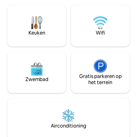
wasmachine en droger. Je zult nooit
vissen. Er zijn twee openbare
dezelfde zonsondergang zien! Mijn
aanlegplaatsen vo
ruimte is geschikt voor twee personen
anderhalve kilome
of een solo-avonturier. Een volledige lijst
accommodatie is p
met voorzieningen is beschikbaar, maar
en wordt als zoda
het is de moeite waard om hier te
sinds de jaren zes
Keuken
Wifi
vermelden dat er geen koffie wordt
vakantiewoning. Er
verstrekt. Er is een koffiezetapparaat en
Country' te bieden heeft
ook kpods zijn te gebruiken.
speler *geen sch
Gratis parkeren op
Zwembad
het terrein
Airconditioning