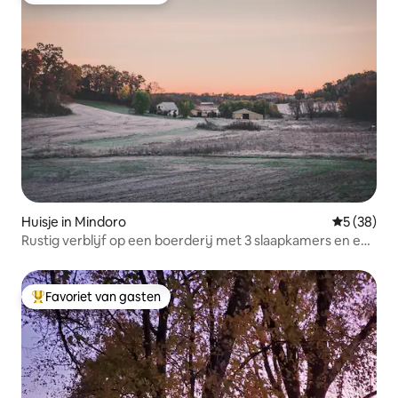
Huisje in Mindoro
Gemiddelde
5 (38)
Rustig verblijf op een boerderij met 3 slaapkamers en een
open haard
Favoriet van gasten
Topfavoriet van gasten