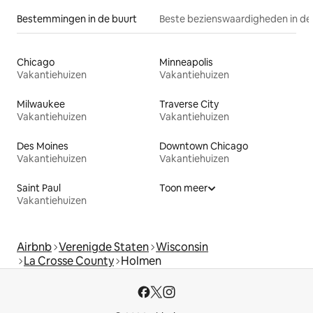
Bestemmingen in de buurt
Beste bezienswaardigheden in de
Chicago
Minneapolis
Vakantiehuizen
Vakantiehuizen
Milwaukee
Traverse City
Vakantiehuizen
Vakantiehuizen
Des Moines
Downtown Chicago
Vakantiehuizen
Vakantiehuizen
Saint Paul
Toon meer
Vakantiehuizen
Airbnb
Verenigde Staten
Wisconsin
La Crosse County
Holmen