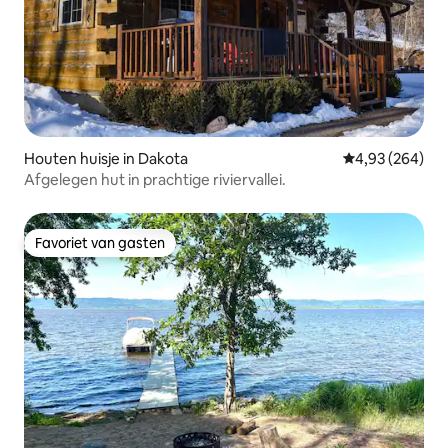
Houten huisje in Dakota
Gemiddelde beo
4,93 (264)
Afgelegen hut in prachtige riviervallei.
Favoriet van gasten
Favoriet van gasten