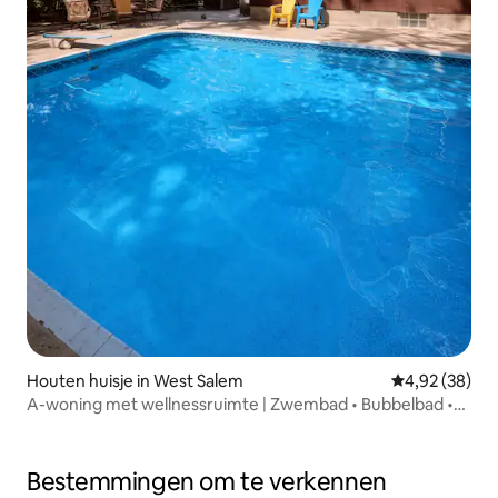
Houten huisje in West Salem
Gemiddelde be
4,92 (38)
A-woning met wellnessruimte | Zwembad • Bubbelbad •
Volledige fitnessruimte
Bestemmingen om te verkennen