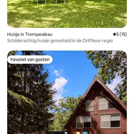
Huisje in Trempealeau
Gemiddelde
5 (15)
Schilderachtig huisje genesteld in de Driftless-regio
Favoriet van gasten
Favoriet van gasten