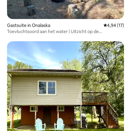
Gastsuite in Onalaska
Gemiddelde be
4,94 (17)
Toevluchtsoord aan het water | Uitzicht op de
zonsondergang | Gezinsvriendelijk