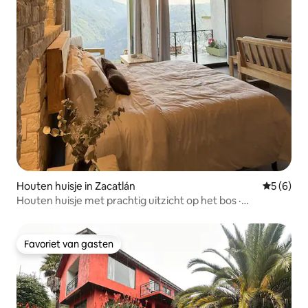
Houten huisje in Zacatlán
Gemiddeld
5 (6)
Houten huisje met prachtig uitzicht op het bos ·
Privéjacuzzi
Favoriet van gasten
Favoriet van gasten