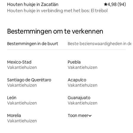
Houten huisje in Zacatlán
Gemiddelde be
4,98 (94)
Houten huisje in verbinding met het bos: El trébol
Bestemmingen om te verkennen
Bestemmingen in de buurt
Beste bezienswaardigheden in de
Mexico-Stad
Puebla
Vakantiehuizen
Vakantiehuizen
Santiago de Querétaro
Acapulco
Vakantiehuizen
Vakantiehuizen
León
Guanajuato
Vakantiehuizen
Vakantiehuizen
Morelia
Toon meer
Vakantiehuizen