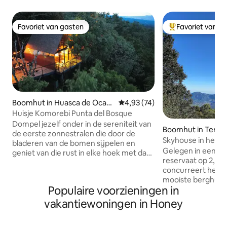
Favoriet van gasten
Favoriet van g
Favoriet van gasten
Topfavoriet van 
Boomhut in Huasca de Ocam
Gemiddelde beoordeling van 4,9
4,93 (74)
po
Huisje Komorebi Punta del Bosque
Dompel jezelf onder in de sereniteit van
Boomhut in Tenan
de eerste zonnestralen die door de
ia
Skyhouse in het b
bladeren van de bomen sijpelen en
wilde dieren - wifi
Gelegen in een p
geniet van die rust in elke hoek met dat
reservaat op 2,5 
fijne gevoel van het hebben van je kopje
concurreert het S
koffie terwijl het bos ontwaakt, waar de
mooiste berghuize
tijd langzaam stroomt en elke straal een
Populaire voorzieningen in
team beschermt 7
moment verlicht dat het waard is om
bergen, 9 km teg
samen te herinneren aan degenen die
vakantiewoningen in Honey
watervallen en br
we het meest liefhebben💕 Komorebi is
exclusief verhuur
niet alleen een hut, het is die plek om los