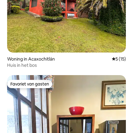
Woning in Acaxochitlán
Gemiddelde
5 (15)
Huis in het bos
Favoriet van gasten
Favoriet van gasten