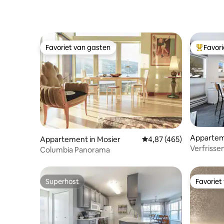
Favoriet van gasten
Favor
Favoriet van gasten
Topfavor
Appartem
Appartement in Mosier
Gemiddelde beoordeling 
4,87 (465)
d Village
Verfrisse
Columbia Panorama
Superhost
Favoriet
Superhost
Favoriet