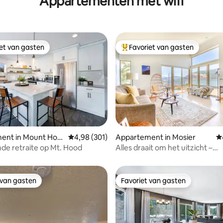
Appartementen met wifi
iet van gasten
Favoriet van gasten
iet van gasten
Topfavoriet van gasten
ent in Mount Hoo
Gemiddelde beoordeling van 4,98 uit 5, 301 r
4,98 (301)
Appartement in Mosier
G
van 4,87 uit 5, 465 recensies
nde retraite op Mt. Hood
Alles draait om het uitzicht –
Toevluchtsoord in de Columbia 
Gorge
 van gasten
Favoriet van gasten
 van gasten
Favoriet van gasten