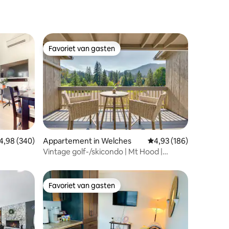
Favoriet van gasten
Favoriet van gasten
ecensies
emiddelde beoordeling van 4,98 uit 5, 340 recensies
4,98 (340)
Appartement in Welches
Gemiddelde beoordeling
4,93 (186)
Vintage golf-/skicondo | Mt Hood |
River
Wandelen en fietsen
Favoriet van gasten
Favoriet van gasten