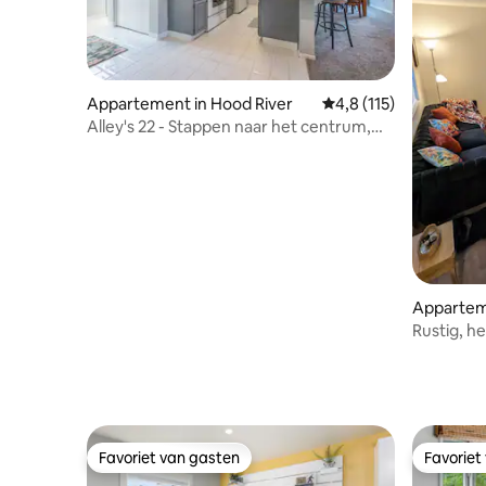
Appartement in Hood River
Gemiddelde beoordelin
4,8 (115)
Alley's 22 - Stappen naar het centrum,
airco
Apparteme
e
Rustig, h
Favoriet van gasten
Favoriet
Favoriet van gasten
Favoriet