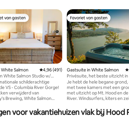
iet van gasten
Favoriet van gasten
iet van gasten
Favoriet van gasten
n White Salmon
Gemiddelde beoordeling van 4,96 uit 5, 491 
4,96 (491)
Gastsuite in White Salmon
G
 White Salmon Studio w/
Privésuite, het beste uitzic
van 4,98 uit 5, 201 recensies
nationale schilderachtige
Je hebt de hele begane grond, 
 de VS - Columbia River Gorge!
met twee kamers met een gro
ken verwijderd van
met uitzicht op Mt. Hood en d
's Brewing, White Salmon
River. Windsurfers, kiters en ze
ca, Henni's, Pixan, Feast en 3
suizen over de rivier direct ond
ing Rooms, kun je eten, drinken
hottub en patio. Niveau 2 EV-
gen voor vakantiehuizen vlak bij Hood 
e studio met 2
oplaadstation. De slaapkamer heeft een
eft een eigen ingang,
tv en een comfortabel queensi
 keuken, eigen terras,
De tv-kamer heeft een gashaa