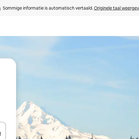
Sommige informatie is automatisch vertaald. 
Originele taal weerge
een keuze met je de pijltjestoetsen omhoog en omlaag, óf door te tik