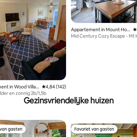
g van 4,8 uit 5, 115 recensies
Appartement in Mount Hoo
G
d Village
Mid Century Cozy Escape - Mt 
Uitzicht + Huisdieren
nt in Wood Villag
Gemiddelde beoordeling van 4,84 uit 5, 142 r
4,84 (142)
elder en zonnig 2b/1,5b
Gezinsvriendelijke huizen
 van gasten
Favoriet van gasten
 van gasten
Favoriet van gasten