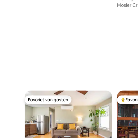
het dak en een episch uitzicht
Mosier Cr
Favoriet van gasten
Favor
Favoriet van gasten
Topfavor