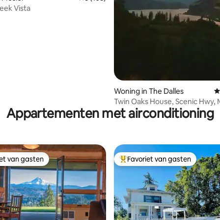
eek Vista
Woning in The Dalles
G
Twin Oaks House, Scenic Hwy, 
Appartementen met airconditioning
iet van gasten
Favoriet van gasten
iet van gasten
Topfavoriet van gasten