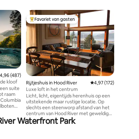
Houten h
Favoriet van gasten
Favor
Topfavoriet van gasten
Topfavo
d
Afgelege
Salmon R
Een klein
Salmon Ri
van de stad. Geniet van het u
180 grade
bosoase o
locatie o
heeft te verkenn
dit priv
recensies
emiddelde beoordeling van 4,96 uit 5, 487 recensies
4,96 (487)
bezoeken
ht in de kloof
Rijtjeshuis in Hood River
Gemiddelde beoordeling
4,97 (172)
comfortabel 
een suite
ernaar ui
Luxe loft in het centrum
ot raam
met julli
Licht, licht, eigentijds herenhuis op een
e Columbia
ernaar ui
uitstekende maar rustige locatie. Op
ilboten
een gewe
slechts een steenworp afstand van het
er de
Eli
centrum van Hood River met geweldige
River Waterfront Park
restaurants, winkels, galeries, theater,
brouwerijen en nog veel meer.
ze bed.
Spectaculair uitzicht op de rivier de
rd en een
Columbia met kamerhoge ramen en een