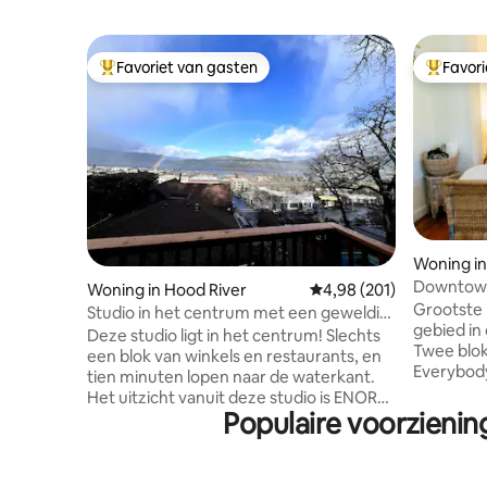
Favoriet van gasten
Favor
Topfavoriet van gasten
Topfavor
Woning i
Downtown
Woning in Hood River
Gemiddelde beoordeling 
4,98 (201)
Kitchen
Grootste 
Studio in het centrum met een geweldig
gebied in
uitzicht op de grote rivier
Deze studio ligt in het centrum! Slechts
Twee blok
een blok van winkels en restaurants, en
Everybody
tien minuten lopen naar de waterkant.
Baking, So
Het uitzicht vanuit deze studio is ENORM.
Wine Tast
Populaire voorzienin
Kijkend over de daken van het centrum
en vrolijk zijn! De gezellig
recht richting de spit, strekt het 180
kamers he
graden uitzicht zich uit naar het westen
volledige
voorbij de monding van de White Salmon