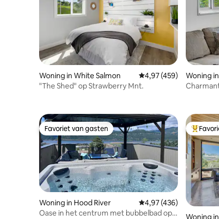
Woning in White Salmon
Gemiddelde beoordeling 
4,97 (459)
Woning i
"The Shed" op Strawberry Mnt.
Charmant
Favoriet van gasten
Favor
Favoriet van gasten
Topfavor
Woning in Hood River
Gemiddelde beoordeling 
4,97 (436)
Oase in het centrum met bubbelbad op
Woning in