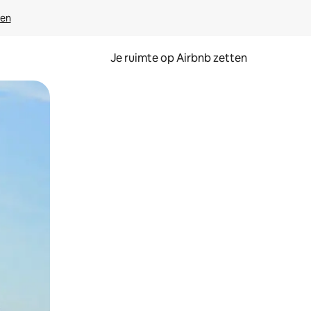
ven
Je ruimte op Airbnb zetten
ken of swipen.