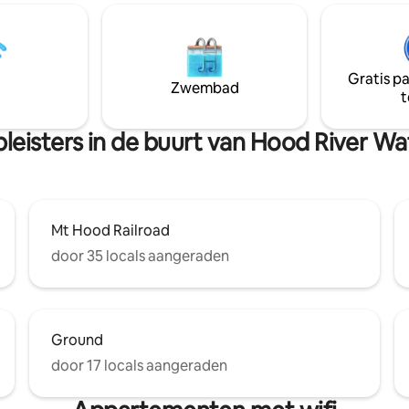
n vloeren, smart-tv en stijl!
46-inch tv. Onze
liefhebbers, gratis
voedselbereidingsruimte heef
passen voor een aantal van
magnetron, broodrooster,
e wijngaarden. Als je liever
koffiezetapparaat en koelkast. Het heeft
ijft en kookt, dan hebben we je
geen wasbak of fornuis. White Salmon is
Gratis p
Zwembad
3/4 mijl en Hood River is 2 mijl,
t
 peddels.
overkant van de rivier.
leisters in de buurt van Hood River Wa
Mt Hood Railroad
door 35 locals aangeraden
Ground
door 17 locals aangeraden