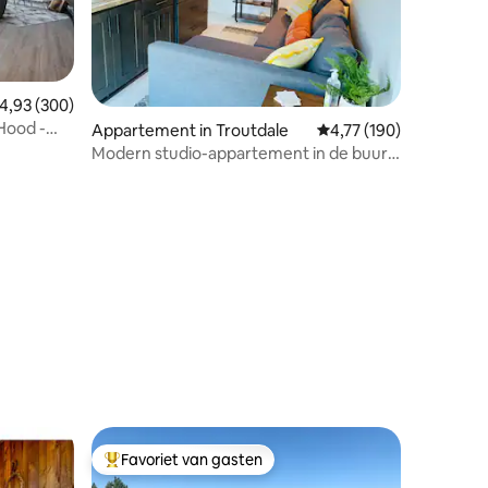
emiddelde beoordeling van 4,93 uit 5, 300 recensies
4,93 (300)
Hood -
Appartement in Troutdale
Gemiddelde beoordeling
4,77 (190)
Modern studio-appartement in de buurt
van Edgefield!
ecensies
Favoriet van gasten
Topfavoriet van gasten