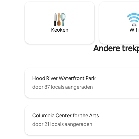
hardhoute
River en ten oosten van de Hood River
Voor wijn
Bridge. De locatie is centraal voor Gorge
proeverij
evenementen en activiteiten in de
onze favoriet
zomer en winter. Deze studio is solide
binnen bl
WIFI en privacy en is een perfect uitje of
Keuken
Wifi
gedekt. Eindeloze paden, watervallen,
werkretraite. Vergunning voor
golven en
kortetermijnverhuur #468
Andere trekp
Hood River Waterfront Park
door 87 locals aangeraden
Columbia Center for the Arts
door 21 locals aangeraden