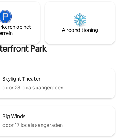
voordek naast de hoofdruimte. Volledig
t een
ingericht met hoogwaardige meubels,
supercomfortabele bedden en een
gastronomische keuken. Comfortabel
arkeren op het
voor maximaal 6 personen. Drie
Airconditioning
 aan de
errein
slaapkamers met 3 kingsize bedden, 2,5
badkamers. Garage, kleine patio/tuin.
terfront Park
Skylight Theater
door 23 locals aangeraden
Big Winds
door 17 locals aangeraden