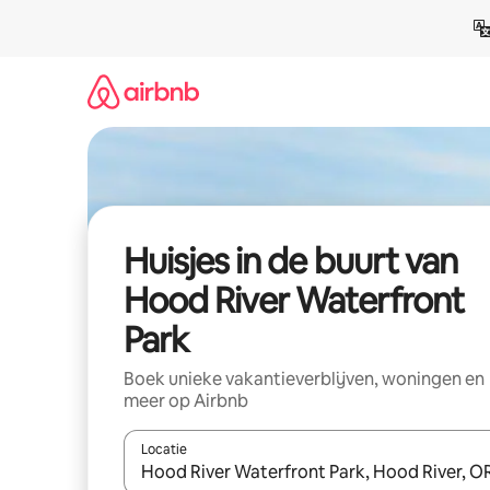
Ga
direct
naar
inhoud
Huisjes in de buurt van
Hood River Waterfront
Park
Boek unieke vakantieverblijven, woningen en
meer op Airbnb
Locatie
Wanneer er suggesties beschikbaar zijn, maak je 