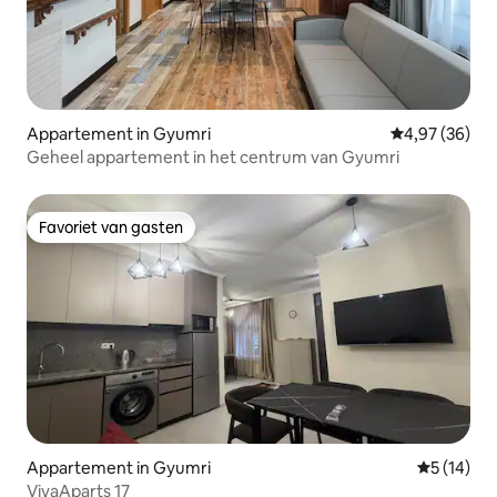
Appartement in Gyumri
Gemiddelde be
4,97 (36)
Geheel appartement in het centrum van Gyumri
Favoriet van gasten
Favoriet van gasten
Appartement in Gyumri
Gemiddelde
5 (14)
VivaAparts 17