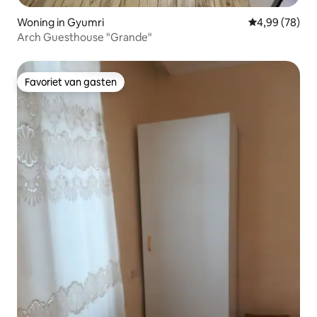
Woning in Gyumri
Gemiddelde be
4,99 (78)
Arch Guesthouse "Grande"
Favoriet van gasten
Favoriet van gasten