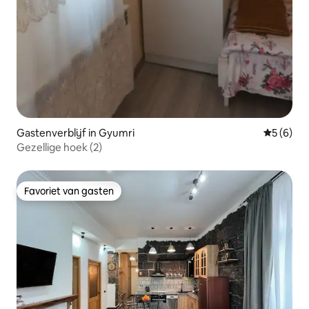
Gastenverblijf in Gyumri
Gemiddeld
5 (6)
Gezellige hoek (2)
Favoriet van gasten
Favoriet van gasten