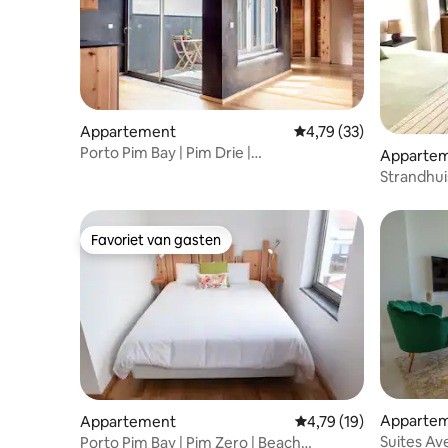
Appartement
Gemiddelde beoordelin
4,79 (33)
Porto Pim Bay | Pim Drie |
Apparte
Strandappartement
Strandhui
Favoriet van gasten
Favoriet van gasten
Apparte
Appartement
Gemiddelde beoordelin
4,79 (19)
Suites Av
Porto Pim Bay | Pim Zero | Beach