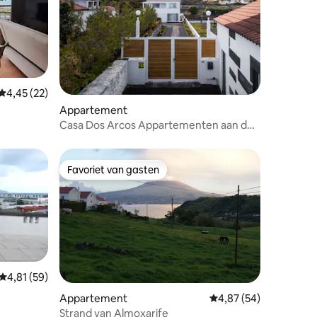
Gemiddelde beoordeling van 4,45 uit 5, 22 recensies
4,45 (22)
Appartement
Casa Dos Arcos Appartementen aan de
oceaan
Favoriet van gasten
Favoriet van gasten
Gemiddelde beoordeling van 4,81 uit 5, 59 recensies
4,81 (59)
ecensies
Appartement
Gemiddelde beoordelin
4,87 (54)
Strand van Almoxarife