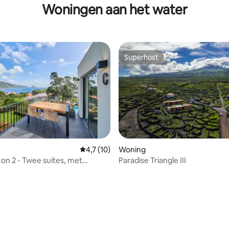
Woningen aan het water
Superhost
Superhost
Gemiddelde beoordeling van 4,7 uit 5, 10 
4,7 (10)
Woning
zon 2 - Twee suites, met
Paradise Triangle III
oning - Faial