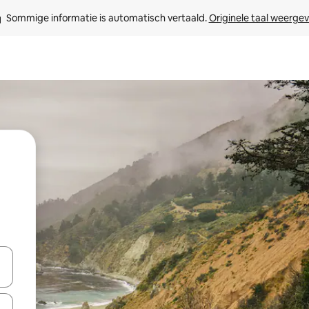
Sommige informatie is automatisch vertaald. 
Originele taal weerge
een keuze met je de pijltjestoetsen omhoog en omlaag, óf door te tik