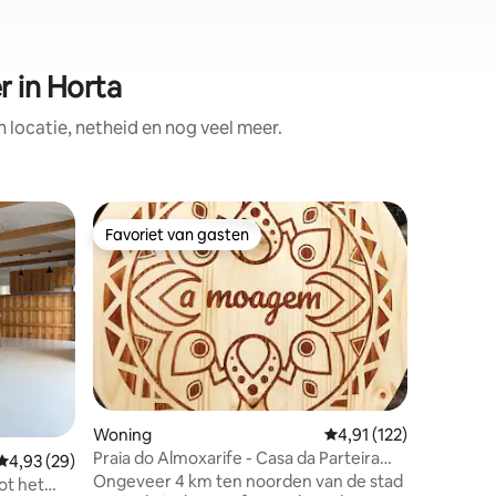
 in Horta
locatie, netheid en nog veel meer.
Gastenve
Favoriet van gasten
Favorie
Favoriet van gasten
Favorie
Mijn Azo
'My Azor
Branco, H
een nieuw
(V0) met
en een pr
ecensies
Atlantisc
Zeker de 
Opmerking
Woning
Gemiddelde beoordeling
4,91 (122)
ontbreke
Praia do Almoxarife - Casa da Parteira
Gemiddelde beoordeling van 4,93 uit 5, 29 recensies
4,93 (29)
omdat de
"de molen"
Ongeveer 4 km ten noorden van de stad
was en nu 
ot het