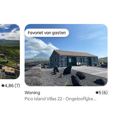
Favoriet van gasten
Favoriet van gasten
recensies
Gemiddelde beoordeling van 4,86 uit 5, 7 recensies
4,86 (7)
Woning
Gemiddelde beoord
5 (6)
Pico Island Villas 22 - Ongelooflijke
wijngaardvilla