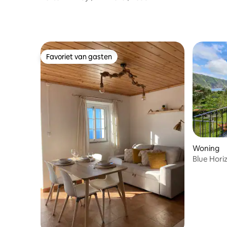
Apartment
Favoriet van gasten
Favoriet van gasten
Woning
Blue Hori
airconditi