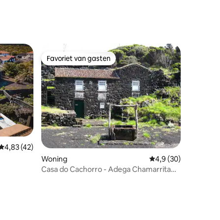
Favoriet van gasten
Favoriet van gasten
Gemiddelde beoordeling van 4,83 uit 5, 42 recensies
4,83 (42)
ecensies
Woning
Gemiddelde beoordeli
4,9 (30)
Casa do Cachorro - Adega Chamarrita
door Morna Homes