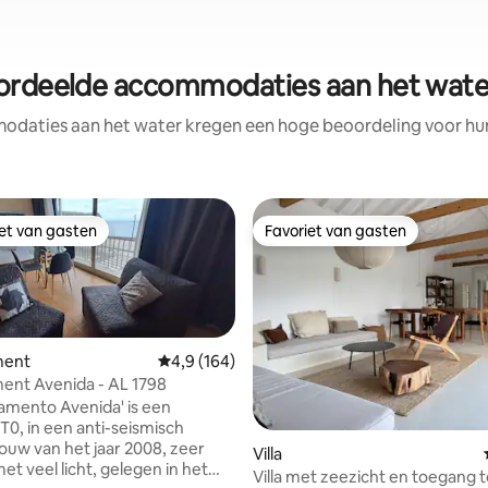
ordeelde accommodaties aan het water
daties aan het water kregen een hoge beoordeling voor hun 
iet van gasten
Favoriet van gasten
iet van gasten
Favoriet van gasten
ment
Gemiddelde beoordeling van 4,9 uit 5, 164 r
4,9 (164)
ent Avenida - AL 1798
g van 4,95 uit 5, 19 recensies
amento Avenida' is een
0, in een anti-seismisch
w van het jaar 2008, zeer
Villa
met veel licht, gelegen in het
Villa met zeezicht en toegang t