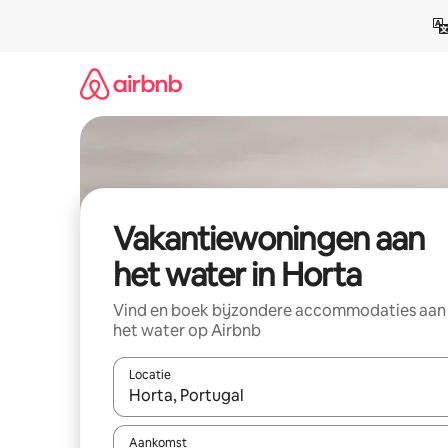
Ga
direct
naar
inhoud
Vakantiewoningen aan
het water in Horta
Vind en boek bijzondere accommodaties aan
het water op Airbnb
Locatie
Wanneer er suggesties beschikbaar zijn, maak je 
Aankomst