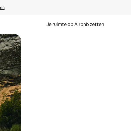
ven
Je ruimte op Airbnb zetten
ken of swipen.