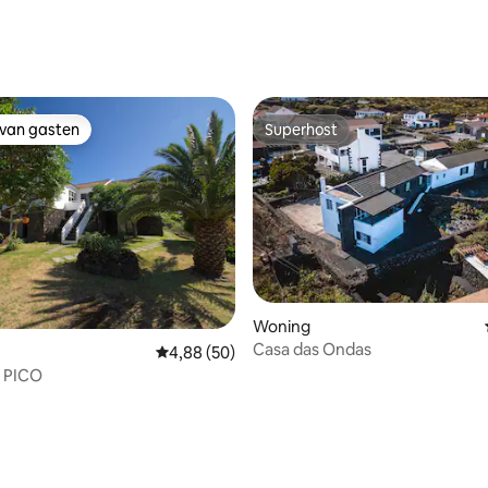
 van 4,88 uit 5, 43 recensies
 van gasten
Superhost
 van gasten
Superhost
Woning
Casa das Ondas
Gemiddelde beoordeling van 4,88 uit 5, 50 r
4,88 (50)
r PICO