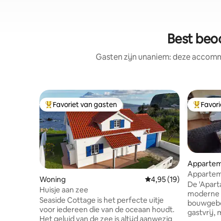
Best beo
Gasten zijn unaniem: deze accommo
Favoriet van gasten
Favor
Topfavoriet van gasten
Topfavor
Apparte
Appartem
Woning
Gemiddelde beoordelin
4,95 (19)
De 'Apart
Huisje aan zee
moderne T
Seaside Cottage is het perfecte uitje
bouwgebou
voor iedereen die van de oceaan houdt.
gastvrij, 
Het geluid van de zee is altijd aanwezig