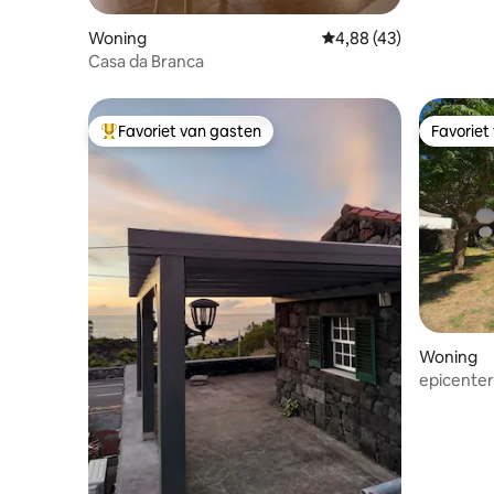
Woning
Gemiddelde beoordeling
4,88 (43)
Casa da Branca
Favoriet van gasten
Favoriet
Topfavoriet van gasten
Favoriet
Woning
epicente