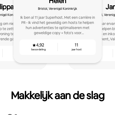
Helen
lippa
Ja
Bristol, Verenigd Koninkrijk
enigd Koninkrijk
Bristol, Vereni
Ik ben al 11 jaar Superhost. Met een carrière in
PR - Ik vind het geweldig om hosts te helpen
ig om nieuwe hosts te
Ik heb negen jaar erva
hun advertenties te optimaliseren met
 te zetten voor gasten,
andere hosts helpen bi
geweldige copy + foto's voor
oning te maximaliseren.
reserveringen en ink
vijfsterrenrecensies.
rende gasten met een
Management, Vak
telijk verblijf aan!
Schoonmaak, Wasseret
4,92
11
beoordeling
jaar host
6
4,76
jaar host
beoordeling
Makkelijk aan de slag