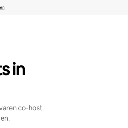
ven
s in
varen co‑host
gen.