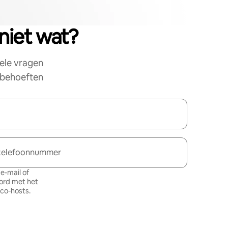
niet wat?
ele vragen
e behoeften
telefoonnummer
e-mail of
oord met het
 co‑hosts
.