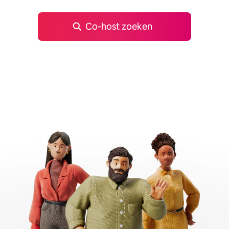
Co‑host zoeken