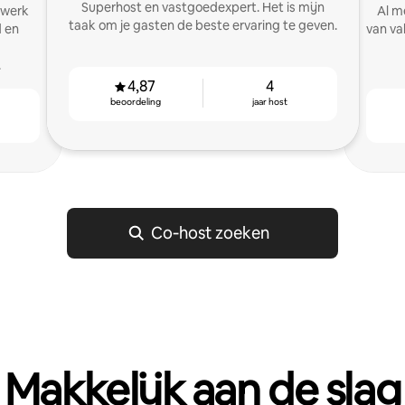
Superhost en vastgoedexpert. Het is mijn
twerk
Al m
taak om je gasten de beste ervaring te geven.
d en
van va
.
4,87
4
beoordeling
jaar host
Co‑host zoeken
Makkelijk aan de slag