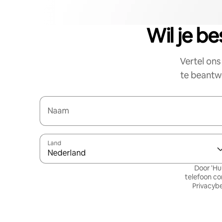
Wil je b
Vertel on
te beantwo
Naam
Land
Nederland
Door 'Hu
telefoon co
Privacybe