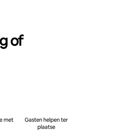
g of
e met
Gasten helpen ter
plaatse