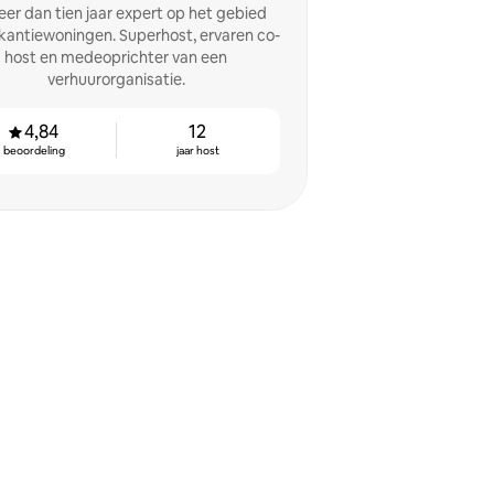
eer dan tien jaar expert op het gebied
kantiewoningen. Superhost, ervaren co-
host en medeoprichter van een
verhuurorganisatie.
4,84
12
beoordeling
jaar host