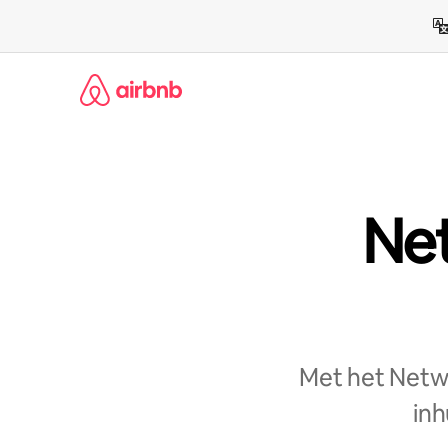
Ga
direct
naar
inhoud
Net
Met het Netw
inh