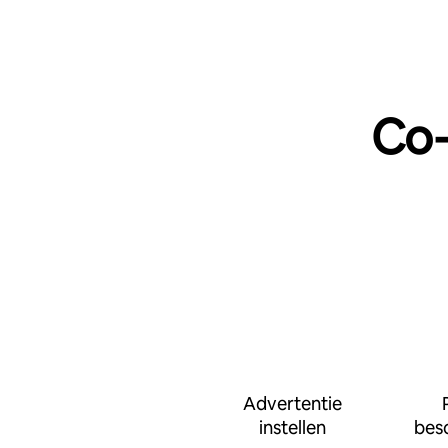
Co‑
Advertentie
instellen
bes