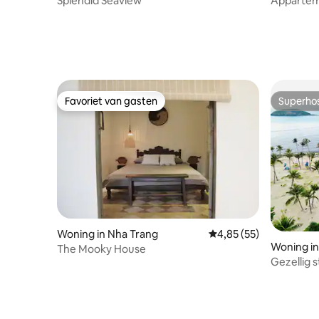
Splendid Seaview
Appartem
zintuigen
Favoriet van gasten
Superho
Favoriet van gasten
Superho
Woning in Nha Trang
Gemiddelde beoordeling
4,85 (55)
Woning in
The Mooky House
Gezellig 