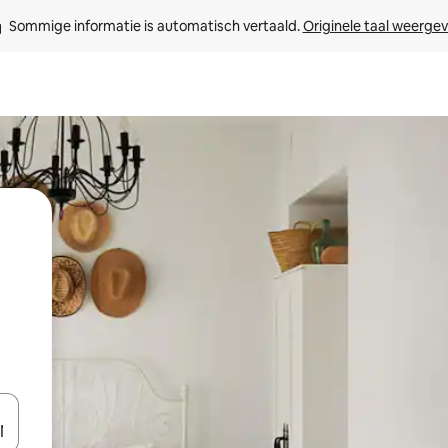
Sommige informatie is automatisch vertaald. 
Originele taal weerge
een keuze met je de pijltjestoetsen omhoog en omlaag, óf door te tik