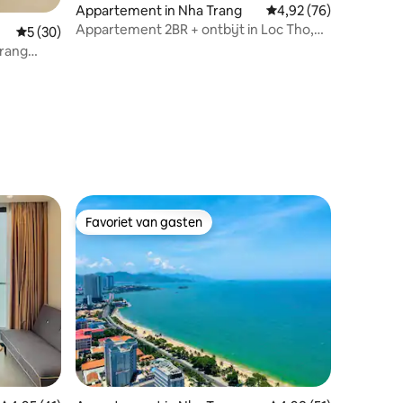
ecensies
Appartement in Nha Trang
Gemiddelde beoordelin
4,92 (76)
Appartement 2BR + ontbijt in Loc Tho,
Gemiddelde beoordeling van 5 uit 5, 30 recensies
5 (30)
Nha Trang
Trang
Favoriet van gasten
Favoriet van gasten
recensies