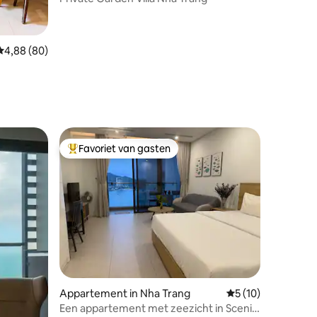
Gemiddelde beoordeling van 4,88 uit 5, 80 recensies
4,88 (80)
Favoriet van gasten
Topfavoriet van gasten
ecensies
Appartement in Nha Trang
Gemiddelde beoorde
5 (10)
Een appartement met zeezicht in Scenia