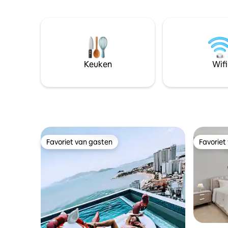
afstand k
buitenlucht met uitzicht op zee van het
voelen. •
personeel om de grill aan te steken, de
om tot ru
kamer elke dag schoon te maken. -
kunnen sp
Volledig gevulde keuken met
slaapkam
keukengerei - Karaoke-systeem
natuurlij
beschikbaar - Vaatwasser, wasmachine -
slaap. • 
Personeel inchecken en
Keuken
Wifi
tuin, perf
welkomstdrankje , fruit bij het
zeevrucht
inchecken, 24/7 klantenservice
locals de
verborgen 
Favoriet van gasten
Favoriet
Favoriet van gasten
Favoriet