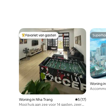
Favoriet van gasten
Superho
Topfavoriet van gasten
Superho
Woning in
Accommod
Woning in Nha Trang
Gemiddelde beoorde
5 (17)
Mooi huis aan zee voor 14 gasten, zeer