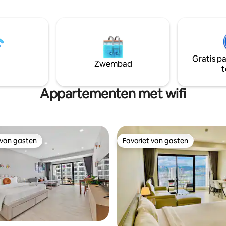
un je de golven van de oceaan
met alle voorzieningen die je n
 🏊 Minizwembad: een privéplek
voor een kort of lang verblijf. V
st te komen en waar kinderen
restaurants, bars, supermarkten
etteren. • 🛌 2 rustieke
de buurt, binnen enkele minute
ers: premium beddengoed en
Het prachtige zandstrand ligt 
k linnengoed voor een diepe
overkant van de straat. Ons
Gratis p
🍖 Buitenbarbecue: een gezellige
Zwembad
appartement is de perfecte ple
t
ect voor gezellige
koppels, zakenreizigers en een 
endiners met het gezin. Als
gezin.
len we graag onze favoriete
Appartementen met wifi
culinaire pareltjes met jullie!
 van gasten
Favoriet van gasten
 van gasten
Favoriet van gasten