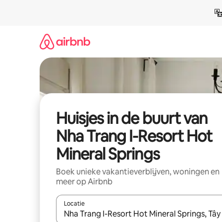
Ga
direct
naar
inhoud
Huisjes in de buurt van
Nha Trang I-Resort Hot
Mineral Springs
Boek unieke vakantieverblijven, woningen en
meer op Airbnb
Locatie
Wanneer er suggesties beschikbaar zijn, maak je 