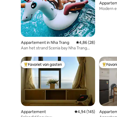
Appartem
Modern en chill appartement met
zeezicht
Appartement in Nha Trang
Gemiddelde beoordeling
4,86 (28)
Aan het strand Scenia bay Nha Trang
appartement
Favoriet van gasten
Favor
Topfavoriet van gasten
Topfavor
Appartement
Gemiddelde beoordeling 
4,94 (145)
Appartem