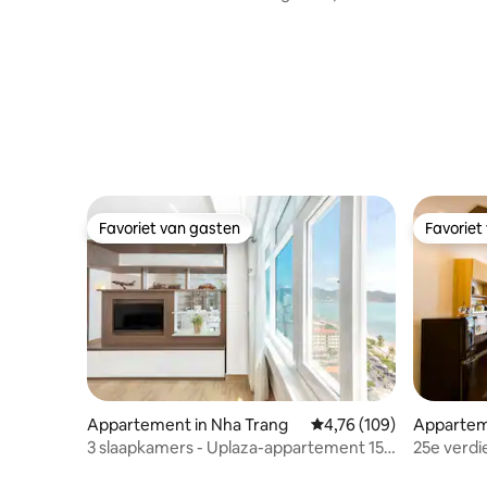
ontspannen en privé
Favoriet van gasten
Favoriet
Favoriet van gasten
Favoriet
Appartement in Nha Trang
Gemiddelde beoordeling 
4,76 (109)
Appartem
3 slaapkamers - Uplaza-appartement 150
25e verdi
m2 zeezicht (17.01)
appartem