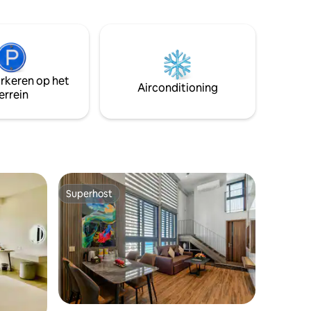
verdieping: binnenlandse en
odig hebt
internationale modemerken. - 3e, 4e
ele
verdieping: Lotte Mart Supermarkt - 5e,
 zijn in
6e, 7e, 12e verdieping: diverse
n lopen.
foodcourt, entertainmentruimte. - 8e
aan de
verdieping: bioscoop. - 10e verdieping:
VNVC Vaccinatiecentrum. - 12A
arkeren op het
Airconditioning
k voor
verdieping: overloopzwembad.
errein
klein
Superhost
Superhost