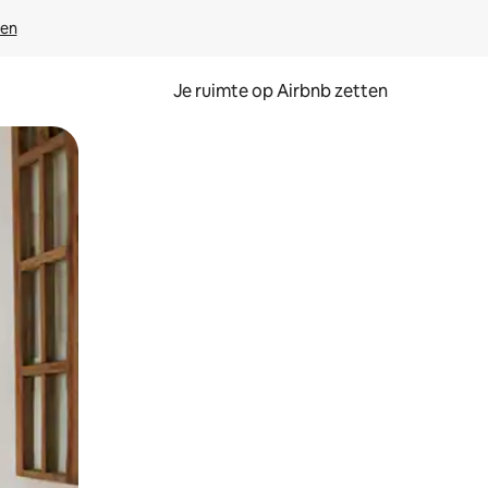
ven
Je ruimte op Airbnb zetten
ken of swipen.