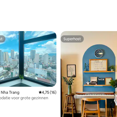
st
Superhost
st
Superhost
 Nha Trang
Gemiddelde beoordeling van 4,75 uit 5, 16 
4,75 (16)
atie voor grote gezinnen
ling van 5 uit 5, 17 recensies