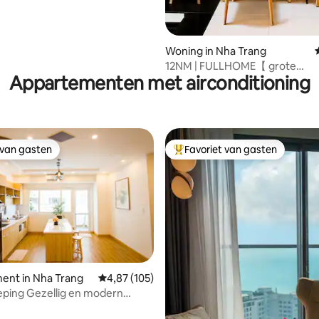
Woning in Nha Trang
12NM | FULLHOME【 grote
Appartementen met airconditioning
groep/familie+】
 van gasten
Favoriet van gasten
 van gasten
Topfavoriet van gasten
van 4,76 uit 5, 109 recensies
ent in Nha Trang
Gemiddelde beoordeling van 4,87 uit 5, 105 r
4,87 (105)
eping Gezellig en modern
ent met 1 slaapkamer