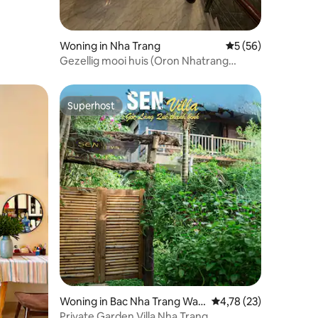
Woning in Nha Trang
Gemiddelde beoorde
5 (56)
Gezellig mooi huis (Oron Nhatrang
House)
Superhost
Superhost
recensies
Woning in Bac Nha Trang War
Gemiddelde beoordelin
4,78 (23)
d
Private Garden Villa Nha Trang