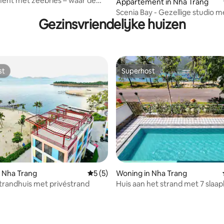
ent met zeebries – waar de
Appartement in Nha Trang
 zich op hun gemak voelen
Scenia Bay - Gezellige studio m
Gezinsvriendelijke huizen
zeezicht - Strand en zwembad
st
Superhost
st
Superhost
 van 4,85 uit 5, 55 recensies
 Nha Trang
Gemiddelde beoordeling van 5 uit 5, 5 r
5 (5)
Woning in Nha Trang
strandhuis met privéstrand
Huis aan het strand met 7 slaa
zwembad, barbecue en karaok