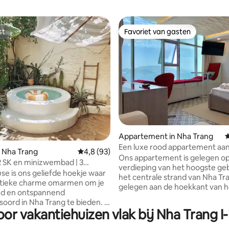
st
Favoriet van gasten
st
Favoriet van gasten
ling van 5 uit 5, 17 recensies
Appartement in Nha Trang
G
Een luxe rood appartement aa
 Nha Trang
Gemiddelde beoordeling van 4,8 uit 5, 93 r
4,8 (93)
prachtig strand
Ons appartement is gelegen op
 2 SK en minizwembad | 3
verdieping van het hoogste ge
aar het strand
se is ons geliefde hoekje waar
het centrale strand van Nha Tra
stieke charme omarmen om je
gelegen aan de hoekkant van h
nd en ontspannend
gebouw, heeft het appartemen
soord in Nha Trang te bieden. ✨
een panoramisch uitzicht op ze
or vakantiehuizen vlak bij Nha Trang I
ring: • 🌊 3 minuten wandelen
uitzicht op de stad. Het heeft 
Op slechts een paar stappen
modern design en is volledig ui