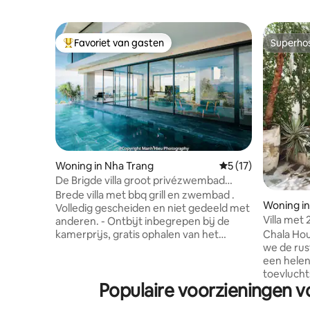
Favoriet van gasten
Superho
Topfavoriet van gasten
Superho
Woning in Nha Trang
Gemiddelde beoorde
5 (17)
De Brigde villa groot privézwembad
gratis ontbijt
Brede villa met bbq grill en zwembad .
Woning in
Volledig gescheiden en niet gedeeld met
Villa met
anderen. - Ontbijt inbegrepen bij de
minuten n
Chala Hou
kamerprijs, gratis ophalen van het
we de ru
vliegveld met gasten die 4 nachten
een hele
verblijven. - Ondersteuning voor het
toevlucht
boeken van vervoer naar de luchthaven,
Populaire voorzieningen vo
Jouw erva
rondleidingen tegen een redelijke prijs. -
(300 m): 
BBQ-grill, eettafel en stoelen in de