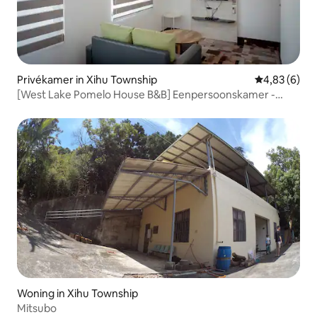
Privékamer in Xihu Township
Gemiddelde b
4,83 (6)
[West Lake Pomelo House B&B] Eenpersoonskamer -
Gedeelde badkamer
Woning in Xihu Township
Mitsubo