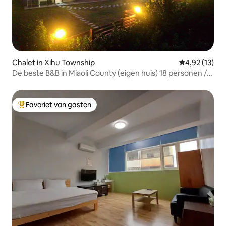
Chalet in Xihu Township
Gemiddelde be
4,92 (13)
De beste B&B in Miaoli County (eigen huis) 18 personen /
West Lake Township / West Lake Vakantiehuis
Favoriet van gasten
Topfavoriet van gasten