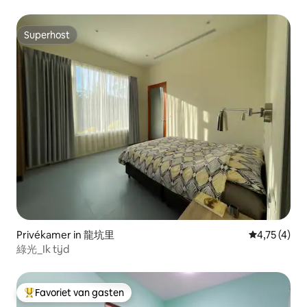
Superhost
Superhost
Privékamer in 龍坑里
Gemiddelde b
4,75 (4)
綠光_Ik tijd
Favoriet van gasten
Topfavoriet van gasten