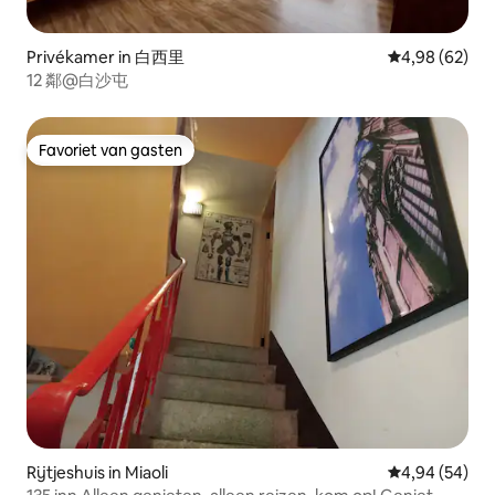
Privékamer in 白西里
Gemiddelde be
4,98 (62)
12 鄰@白沙屯
Favoriet van gasten
Favoriet van gasten
Rijtjeshuis in Miaoli
Gemiddelde be
4,94 (54)