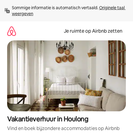
Ga
Sommige informatie is automatisch vertaald. 
Originele taal 
direct
weergeven
naar
inhoud
Je ruimte op Airbnb zetten
Vakantieverhuur in Houlong
Vind en boek bijzondere accommodaties op Airbnb