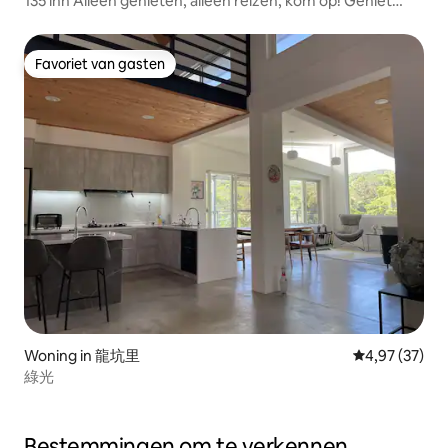
135 inn Alleen genieten, alleen reizen, kom op! Geniet
alleen, bon voyage!
Favoriet van gasten
Favoriet van gasten
Woning in 龍坑里
Gemiddelde be
4,97 (37)
綠光
Bestemmingen om te verkennen