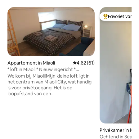
Favoriet van g
Topfavoriet van 
Appartement in Miaoli
Gemiddelde beoordeling van 4,6
4,62 (61)
* loft in Miaoli * Nieuw ingericht *
Droogtrommel *
Welkom bij Miaoli!Mijn kleine loft ligt in
het centrum van Miaoli City, wat handig
is voor privétoegang. Het is op
loopafstand van een
hogesnelheidstransfer of Taiwan Railway
Miaoli Station.Er zijn veel winkels en
restaurants in de buurt, de openbare
dienst is omgeven door openbare
instellingen en het is handig voor
kantoor of het bezoeken van
Privékamer in Miao
vrienden.Er is een matras, dus je bent
Ochtend in Seattl