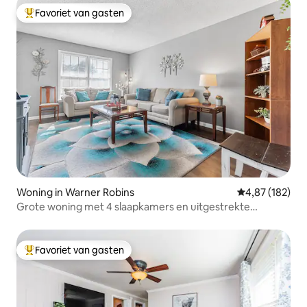
Favoriet van gasten
Topfavoriet van gasten
Woning in Warner Robins
Gemiddelde beo
4,87 (182)
Grote woning met 4 slaapkamers en uitgestrekte
omheinde tuin!
Favoriet van gasten
Topfavoriet van gasten