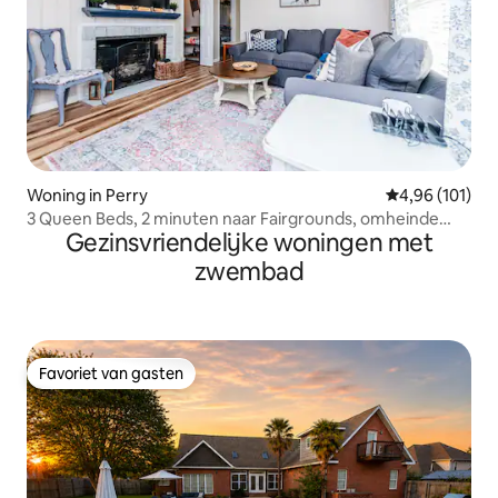
Woning in Perry
Gemiddelde beo
4,96 (101)
3 Queen Beds, 2 minuten naar Fairgrounds, omheinde
Gezinsvriendelijke woningen met
tuin
zwembad
Favoriet van gasten
Favoriet van gasten