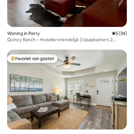
Woning in Perry
Gemiddelde
5 (34)
Quincy Ranch ~ Huisdiervriendelijk 3 slaapkamers 2
badkamers
Favoriet van gasten
Topfavoriet van gasten