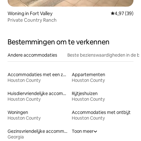
Woning in Fort Valley
Gemiddelde be
4,97 (39)
Private Country Ranch
Bestemmingen om te verkennen
Andere accommodaties
Beste bezienswaardigheden in de b
Accommodaties met een zwembad
Appartementen
Houston County
Houston County
Huisdiervriendelijke accommodaties
Rijtjeshuizen
Houston County
Houston County
Woningen
Accommodaties met ontbijt
Houston County
Houston County
Gezinsvriendelijke accommodaties
Toon meer
Georgia