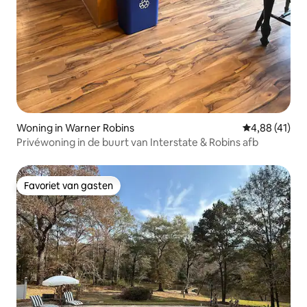
Woning in Warner Robins
Gemiddelde be
4,88 (41)
Privéwoning in de buurt van Interstate & Robins afb
Favoriet van gasten
Favoriet van gasten