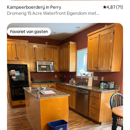
Kampeerboerderij in Perry
Gemiddelde be
4,87 (71)
Dromerig 15 Acre Waterfront Eigendom met
PRIVÉZWEMBAD
Favoriet van gasten
Favoriet van gasten