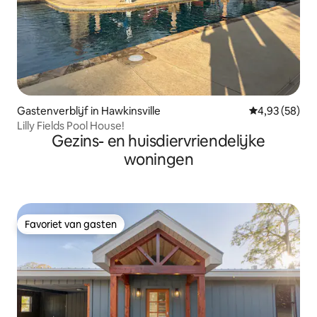
Gastenverblijf in Hawkinsville
Gemiddelde be
4,93 (58)
Lilly Fields Pool House!
Gezins- en huisdiervriendelijke
woningen
Favoriet van gasten
Favoriet van gasten