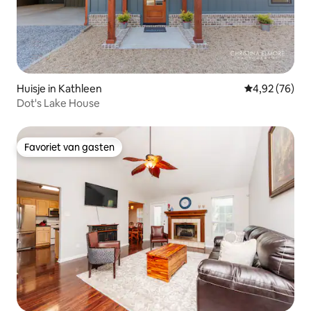
Huisje in Kathleen
Gemiddelde be
4,92 (76)
Dot's Lake House
Favoriet van gasten
Favoriet van gasten