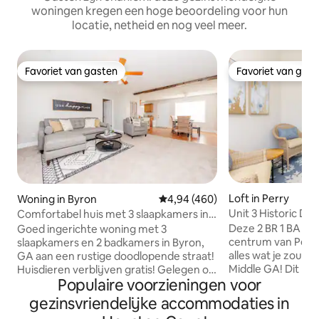
woningen kregen een hoge beoordeling voor hun
locatie, netheid en nog veel meer.
Favoriet van gasten
Favoriet van gas
Favoriet van gasten
Favoriet van gas
Loft in Perry
Woning in Byron
Gemiddelde beoordeling van 4,94
4,94 (460)
Unit 3 Historic D
Comfortabel huis met 3 slaapkamers in
balkon!
de buurt van I-75, dicht bij RAFB!
Deze 2 BR 1 BA loft
Goed ingerichte woning met 3
centrum van Perry
slaapkamers en 2 badkamers in Byron,
alles wat je zou wi
GA aan een rustige doodlopende straat!
Middle GA! Dit nieuw gebouwde
Huisdieren verblijven gratis! Gelegen op
Populaire voorzieningen voor
gebouw herbergt 
slechts 19 minuten van RAFB, 12 minuten
een (toekomstig) 
van Amazon en 22 minuten van de GA
gezinsvriendelijke accommodaties in
Op slechts een kor
National Fairgrounds - je kunt er dicht bij