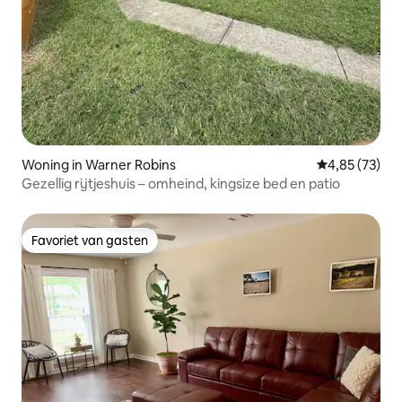
Woning in Warner Robins
Gemiddelde be
4,85 (73)
Gezellig rijtjeshuis – omheind, kingsize bed en patio
Favoriet van gasten
Favoriet van gasten