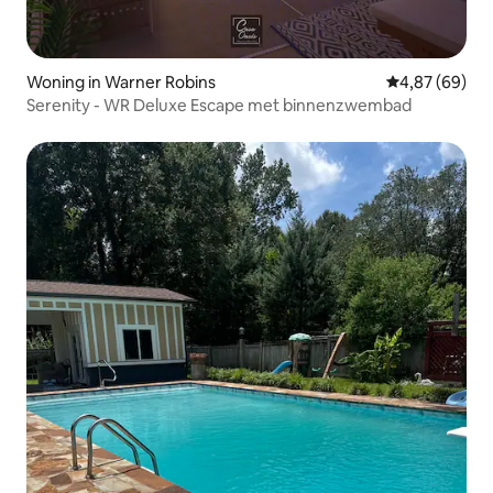
Woning in Warner Robins
Gemiddelde be
4,87 (69)
Serenity - WR Deluxe Escape met binnenzwembad