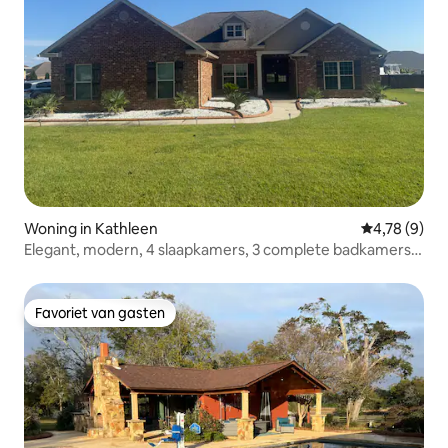
Woning in Kathleen
Gemiddelde b
4,78 (9)
Elegant, modern, 4 slaapkamers, 3 complete badkamers,
6 bedden, grote tuin
Favoriet van gasten
Favoriet van gasten