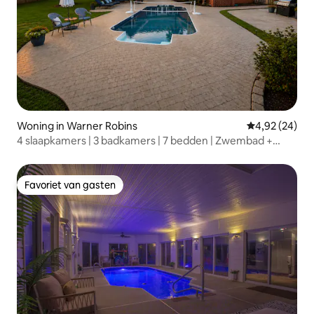
Woning in Warner Robins
Gemiddelde be
4,92 (24)
4 slaapkamers | 3 badkamers | 7 bedden | Zwembad +
pingpong + pooltafel
Favoriet van gasten
Favoriet van gasten