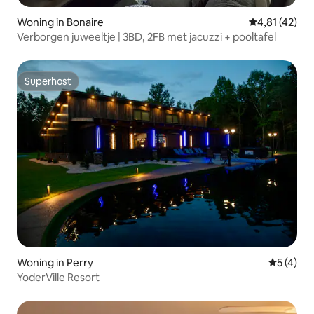
Woning in Bonaire
Gemiddelde be
4,81 (42)
Verborgen juweeltje | 3BD, 2FB met jacuzzi + pooltafel
Superhost
Superhost
Woning in Perry
Gemiddeld
5 (4)
YoderVille Resort