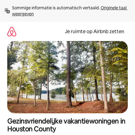
Ga
Sommige informatie is automatisch vertaald. 
Originele taal 
direct
weergeven
naar
inhoud
Je ruimte op Airbnb zetten
Gezinsvriendelijke vakantiewoningen in
Houston County