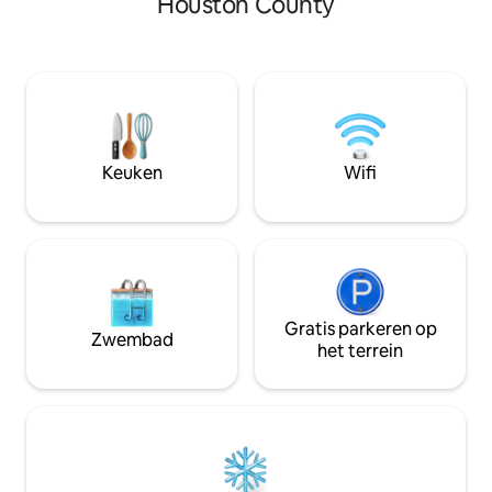
Houston County
kermissen en op 
zijn! Maak je geen zorgen over
van het nachtleve
oververpakken - we hebben shampoo,
je het centrum van
conditioner, douchegel, haardrogers,
tevoren ervaren. Zorg ervoor dat je een
koffie en een paar extra 's verstrekt.
historische wandel
Woning uitgerust met een BEL. De
in de stad bent!
andere advertentie van de host in Byron
beschikt over een
zit er direct aan de overkant van de
balkon. Geen huis
straat als je twee woningen in de buurt
Keuken
Wifi
nodig hebt!
Gratis parkeren op
Zwembad
het terrein