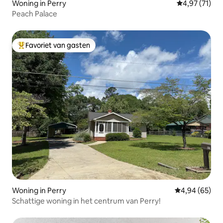
Woning in Perry
Gemiddelde be
4,97 (71)
Peach Palace
Favoriet van gasten
Topfavoriet van gasten
Woning in Perry
Gemiddelde be
4,94 (65)
Schattige woning in het centrum van Perry!