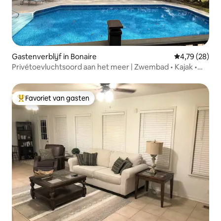
Gastenverblijf in Bonaire
Gemiddelde be
4,79 (28)
Privétoevluchtsoord aan het meer | Zwembad • Kajak •
Vissen
Favoriet van gasten
Topfavoriet van gasten