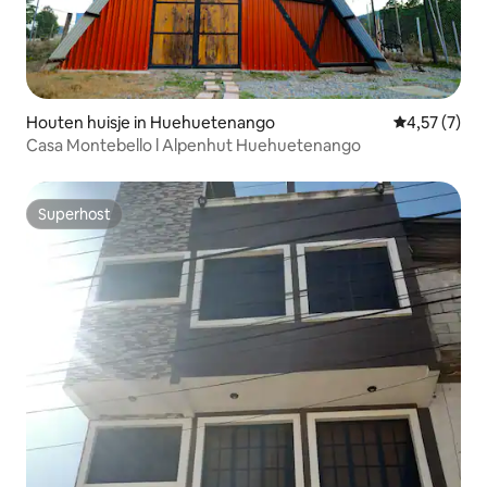
Houten huisje in Huehuetenango
Gemiddelde b
4,57 (7)
Casa Montebello l Alpenhut Huehuetenango
Superhost
Superhost