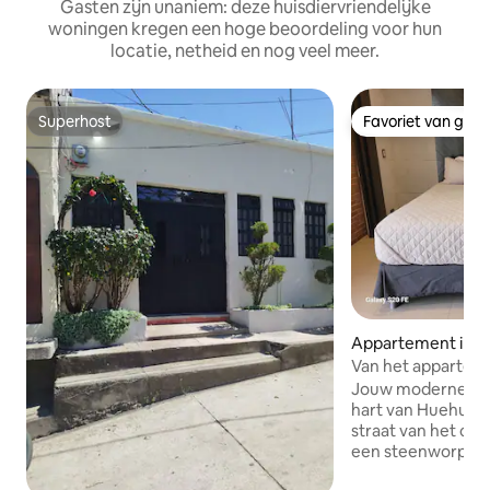
Gasten zijn unaniem: deze huisdiervriendelijke
woningen kregen een hoge beoordeling voor hun
locatie, netheid en nog veel meer.
Superhost
Favoriet van gas
Superhost
Favoriet van gas
Appartement in 
ango
Van het apparte
Jouw moderne toe
hart van Huehue! 
straat van het cent
een steenworp af
supermarkten en 