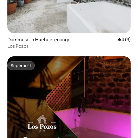
Dammuso in Huehuetenango
Gemiddeld
4 (3)
Los Pozos
Superhost
Superhost