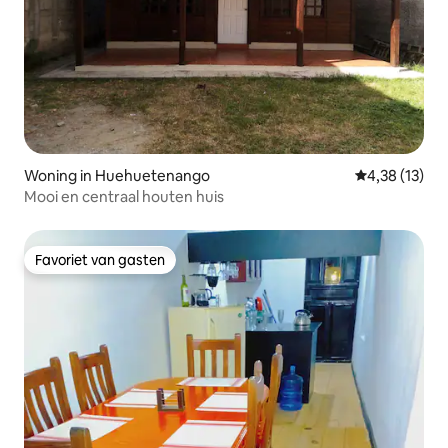
Woning in Huehuetenango
Gemiddelde be
4,38 (13)
Mooi en centraal houten huis
Favoriet van gasten
Favoriet van gasten