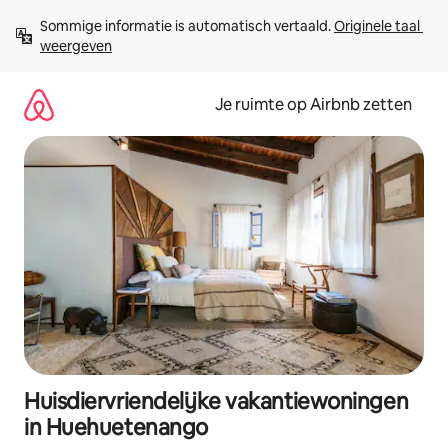
Ga
Sommige informatie is automatisch vertaald. 
Originele taal 
direct
weergeven
naar
inhoud
Je ruimte op Airbnb zetten
Huisdiervriendelijke vakantiewoningen
in Huehuetenango