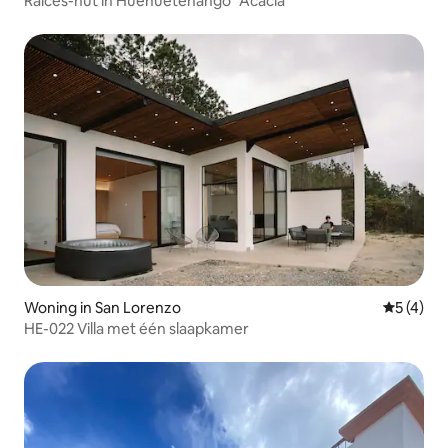
Raíces-hut in Huehuetenango "Acacia"
Woning in San Lorenzo
Gemiddeld
5 (4)
HE-022 Villa met één slaapkamer