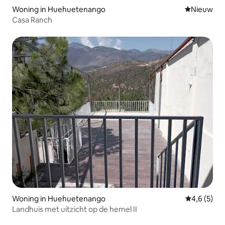
Woning in Huehuetenango
Nieuwe ac
Nieuw
Casa Ranch
Woning in Huehuetenango
Gemiddelde 
4,6 (5)
Landhuis met uitzicht op de hemel II