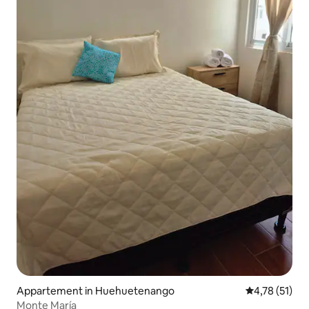
Appartement in Huehuetenango
Gemiddelde be
4,78 (51)
Monte María