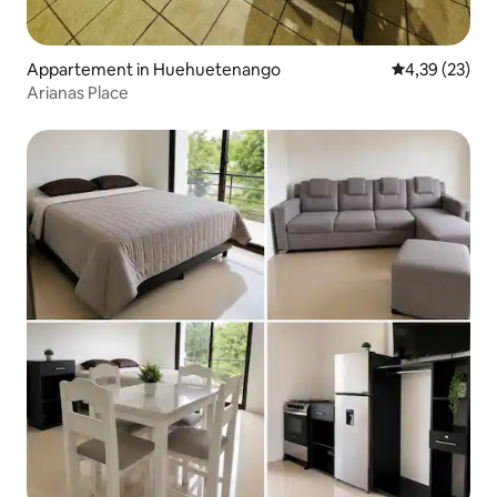
Appartement in Huehuetenango
Gemiddelde be
4,39 (23)
Arianas Place