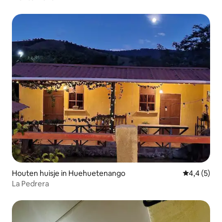
Houten huisje in Huehuetenango
Gemiddelde 
4,4 (5)
La Pedrera