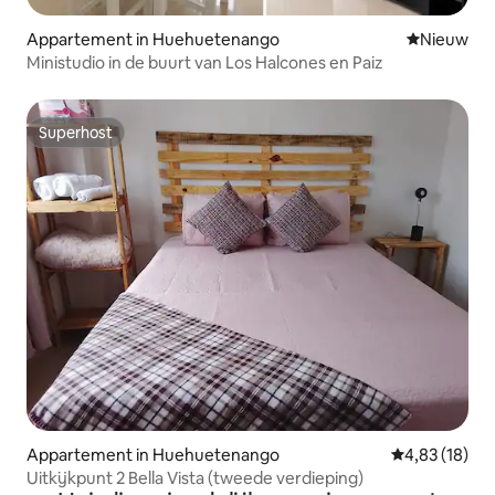
Appartement in Huehuetenango
Nieuwe ac
Nieuw
Ministudio in de buurt van Los Halcones en Paiz
Superhost
Superhost
Appartement in Huehuetenango
Gemiddelde be
4,83 (18)
Uitkijkpunt 2 Bella Vista (tweede verdieping)