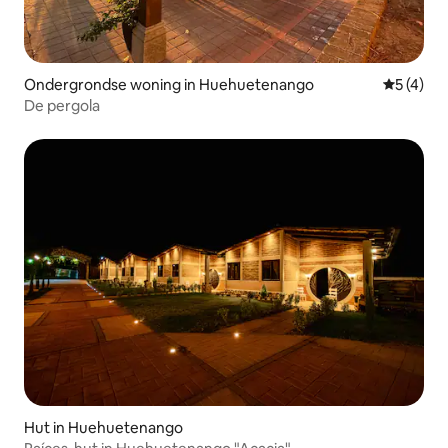
Ondergrondse woning in Huehuetenango
Gemiddeld
5 (4)
De pergola
Hut in Huehuetenango