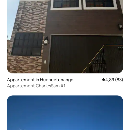
Appartement in Huehuetenango
Gemiddelde be
4,89 (83)
Appartement CharlesSam #1