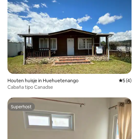
Houten huisje in Huehuetenango
Gemiddeld
5 (4)
Cabaña tipo Canadse
Superhost
Superhost