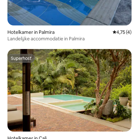
Hotelkamer in Palmira
Gemiddelde b
4,75 (4)
Landelijke accommodatie in Palmira
Superhost
Superhost
Hotelkamer in Cali