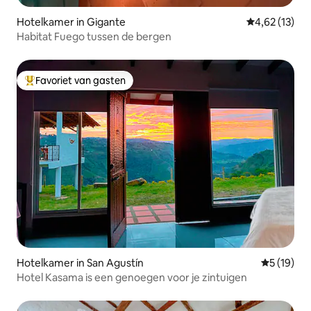
Hotelkamer in Gigante
Gemiddelde be
4,62 (13)
Habitat Fuego tussen de bergen
Favoriet van gasten
Topfavoriet van gasten
Hotelkamer in San Agustín
Gemiddelde
5 (19)
Hotel Kasama is een genoegen voor je zintuigen