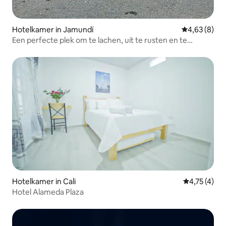
Hotelkamer in Jamundí
Gemiddelde b
4,63 (8)
Een perfecte plek om te lachen, uit te rusten en te
dromen
Hotelkamer in Cali
Gemiddelde b
4,75 (4)
Hotel Alameda Plaza