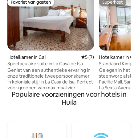
Favoriet van gasten
Superhost
Favoriet van gasten
Superhost
Hotelkamer in Cali
Gemiddelde beoordeling van
5 (7)
Hotelkamer in Cali
Spectaculaire suite in La Casa de Isa
Standaard King-k
Geniet van een authentieke ervaring in
Gelegen in het noo
onze traditionele tweepersoonskamer
steenworp afstand
in koloniale stijl in La Casa de Isa. Perfect
Pacific Mall, Sant
voor groepen van maximaal vier
La Sexta Avenue, z
Populaire voorzieningen voor hotels in
personen, het beschikt over een
familiehotel met ee
slaapkamer met een tweepersoonsbed,
We liggen op 25 m
Huila
een slaapbank voor twee personen, een
internationale lu
eigen badkamer, een volledig uitgeruste
Bonilla Aragón (CL
eigen keuken en een smart-tv. De
minuten van Grana
warme en huiselijke sfeer zorgt ervoor
Antonio, het nach
dat je je direct thuis voelt terwijl je de
eetgelegenheden v
meest kleurrijke straten van Cali
grote kamers met a