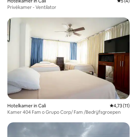
Hotelkamer in Cali
Gemiddeld
5 (4)
Privékamer - Ventilator
Hotelkamer in Cali
Gemiddelde b
4,73 (11)
Kamer 404 Fam o Grupo Corp/ Fam /Bedrijfsgroepen