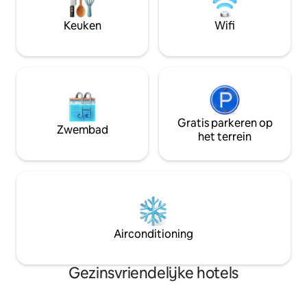
verkent. Ideaal voor reizigers die op
dagelijkse schoon
zoek zijn naar comfort, goede vibes en
beveiliging voor een
Keuken
Wifi
een authentieke plek in het hart van San
het bruisende Cali
Antonio.
Gratis parkeren op
Zwembad
het terrein
Airconditioning
Gezinsvriendelijke hotels