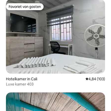
Favoriet van gasten
Favoriet van gasten
Hotelkamer in Cali
Gemiddelde beo
4,84 (103)
Luxe kamer 403