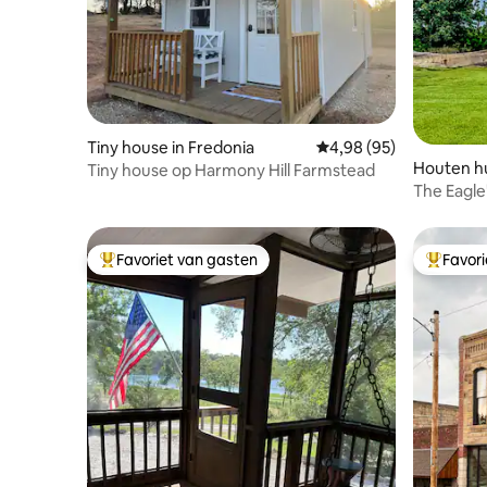
Tiny house in Fredonia
Gemiddelde beoordeling
4,98 (95)
Houten hu
Tiny house op Harmony Hill Farmstead
The Eagle'
Retreat
Favoriet van gasten
Favor
Topfavoriet van gasten
Topfavor