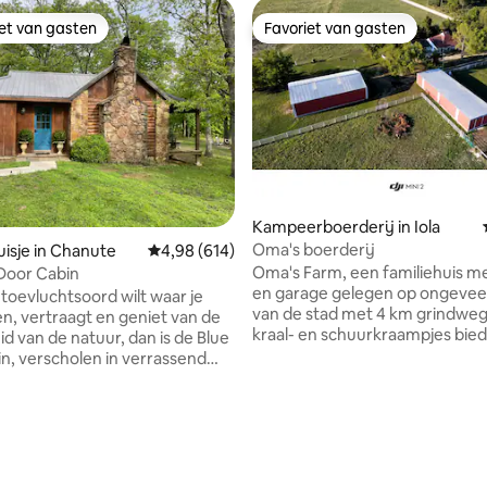
iet van gasten
Favoriet van gasten
iet van gasten
Favoriet van gasten
van 4,98 uit 5, 286 recensies
Kampeerboerderij in Iola
Oma's boerderij
isje in Chanute
Gemiddelde beoordeling van 4,98 uit 5, 614 r
4,98 (614)
Oma's Farm, een familiehuis m
Door Cabin
en garage gelegen op ongevee
 toevluchtsoord wilt waar je
van de stad met 4 km grindweg
en, vertraagt en geniet van de
kraal- en schuurkraampjes bied
d van de natuur, dan is de Blue
mogelijkheid om 2 paarden een
n, verscholen in verrassend
geven om te verblijven. Genie
tig eiken- en hickorybossen,
ontspannen verblijf en de
achtig uitzicht over de vijver,
natuurgeluiden op de schomme
n twee uur van
veranda die aan de veranda is 
y, Tulsa, Joplin of Wichita, en
wanneer je in deze unieke
s 4 mijl van Chanute Kansas,
accommodatie verblijft. Zowel I
e bewaard gebleven en nieuw