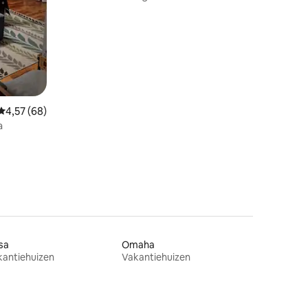
ecensies
Gemiddelde beoordeling van 4,57 uit 5, 68 recensies
4,57 (68)
a
sa
Omaha
kantiehuizen
Vakantiehuizen