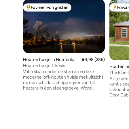
Favoriet van gasten
Favor
Topfavoriet van gasten
Topfavor
Houten huisje in Humboldt
Gemiddelde beoordeling 
4,98 (286)
Houten huisje Chesini
Houten hu
Val in slaap onder de sterren in deze
The Blue 
moderne loft-houten huisje met uitzicht
Als je een
op een schilderachtige vijver van 1,2
kunt slap
hectare in een steengroeve. Word
schoonhei
wakker aan het water, peddel op de
Door Cabi
vijver, gooi een hengel uit of stap op de
heuvelach
Southwind Rail Trail op slechts een
met een pr
steenworp afstand. Houten huisje
je bestemming. Binne
Chesini maakt deel uit van BaseCamp,
Kansas Cit
een 8,5 hectare groot buitenoord aan de
op slecht
rand van Humboldt, Kansas – een plek
biedt dez