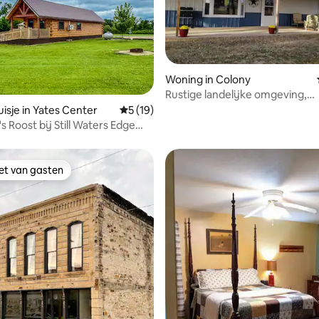
Woning in Colony
Rustige landelijke omgeving,
 van 4,98 uit 5, 95 recensies
toegankelijk voor gehandicapte
isje in Yates Center
Gemiddelde beoordeling van 5 uit 5, 19 r
5 (19)
slaapkamers, 1- 1/2b
s Roost bij Still Waters Edge
iet van gasten
iet van gasten