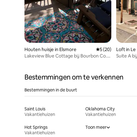
Houten huisje in Elsmore
Gemiddelde beoordel
5 (20)
Loft in Le
Lakeview Blue Cottage bij Bourbon Co.
Suite A bi
Lake
Bestemmingen om te verkennen
Bestemmingen in de buurt
Saint Louis
Oklahoma City
Vakantiehuizen
Vakantiehuizen
Hot Springs
Toon meer
Vakantiehuizen