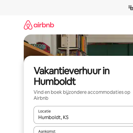
Ga
direct
naar
inhoud
Vakantieverhuur in
Humboldt
Vind en boek bijzondere accommodaties op
Airbnb
Locatie
Wanneer er suggesties beschikbaar zijn, maak je 
Aankomst