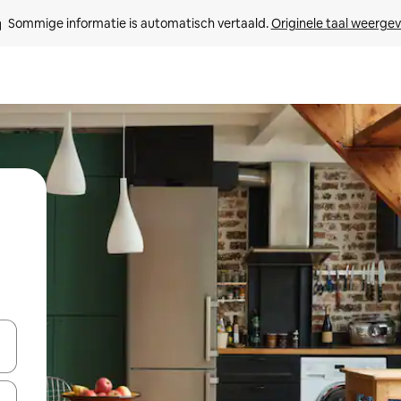
Sommige informatie is automatisch vertaald. 
Originele taal weerge
een keuze met je de pijltjestoetsen omhoog en omlaag, óf door te tik