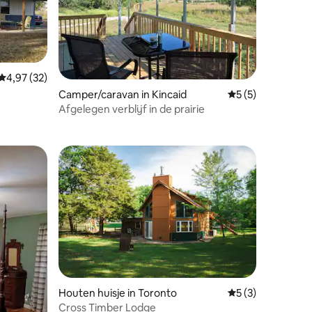
Gemiddelde beoordeling van 4,97 uit 5, 32 recensies
4,97 (32)
Camper/caravan in Kincaid
Gemiddelde beoord
5 (5)
n, 2
ecensies
Afgelegen verblijf in de prairie
Houten huisje in Toronto
Gemiddelde beoord
5 (3)
Cross Timber Lodge