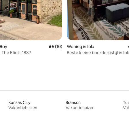
ing van 5 uit 5, 20 recensies
 Roy
Gemiddelde beoordeling van 5 uit 5, 10 r
5 (10)
Woning in Iola
j The Elliott 1887
Beste kleine boerderijstijl in Iol
Kansas City
Branson
Tul
Vakantiehuizen
Vakantiehuizen
Va