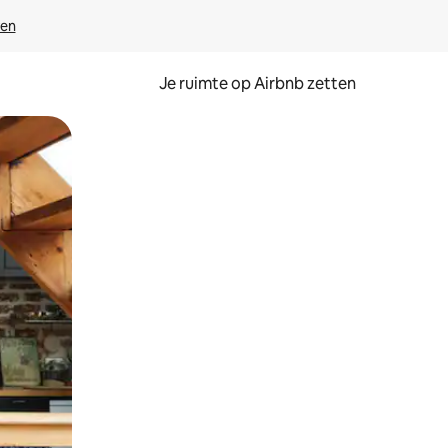
ven
Je ruimte op Airbnb zetten
ken of swipen.