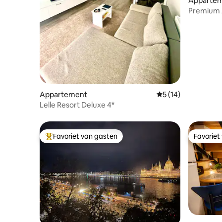
Apparte
Premium 
Balatonf
Appartement
Gemiddelde beoorde
5 (14)
Lelle Resort Deluxe 4*
Favoriet van gasten
Favoriet
Topfavoriet van gasten
Favoriet