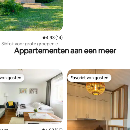
Gemiddelde beoordeling van 4,93 uit 5, 14 r
4,93 (14)
n Siófok voor grote groepen en
Appartementen aan een meer
.
 van gasten
Favoriet van gasten
 van gasten
Favoriet van gasten