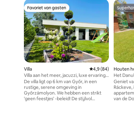
Favoriet van gasten
Superho
Favoriet van gasten
Superho
Villa
Gemiddelde beoordelin
4,9 (84)
Houten hu
Villa aan het meer, jacuzzi, luxe ervaring
Het Danub
in Szigetköz
De villa ligt op 6 km van Győr, in een
Geniet va
rustige, serene omgeving in
Ráckeve, 
Győrzámolyon. We hebben een strikt
apparteme
'geen feestjes' -beleid! De stijlvol
van de Donau ligt
ingerichte villa van 160 m2, direct
uitgerust
gelegen aan het meer, wacht op haar
keuze voo
gasten met ruime kamers, een enorm
naar een 
overdekt terras van 75 m2, een jacuzzi
in de natu
voor 5 personen en een infraroodsauna!
met een e
We kunnen 7 personen ontvangen in de
uitzicht 