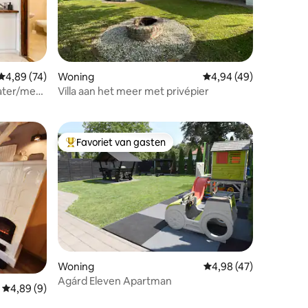
Gemiddelde beoordeling van 4,89 uit 5, 74 recensies
4,89 (74)
Woning
Gemiddelde beoordelin
4,94 (49)
recensies
water/met
Villa aan het meer met privépier
Favoriet van gasten
Topfavoriet van gasten
Woning
Gemiddelde beoordelin
4,98 (47)
Agárd Eleven Apartman
Gemiddelde beoordeling van 4,89 uit 5, 9 recensies
4,89 (9)