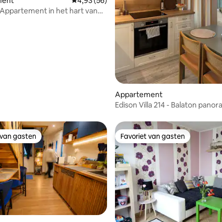
ment
Gemiddelde beoordeling van 4,93 uit 5, 56 r
4,93 (56)
Appartement in het hart van
üred
ling van 5 uit 5, 14 recensies
Appartement
Edison Villa 214 - Balaton pano
prachtig appartement
 van gasten
Favoriet van gasten
 van gasten
Favoriet van gasten