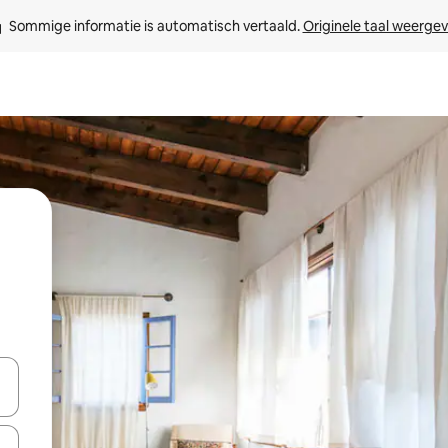
Sommige informatie is automatisch vertaald. 
Originele taal weerge
een keuze met je de pijltjestoetsen omhoog en omlaag, óf door te tik