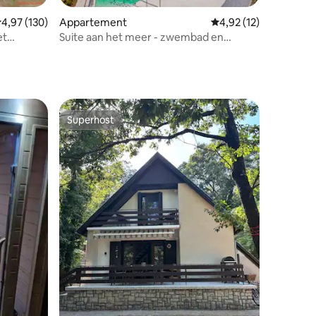
ecensies
emiddelde beoordeling van 4,97 uit 5, 130 recensies
4,97 (130)
Appartement
Gemiddelde beoordelin
4,92 (12)
Suite aan het meer - zwembad en
panorama
Superhost
Superhost
ecensies