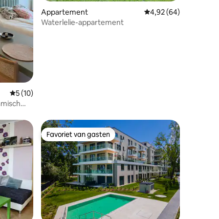
ecensies
Appartement
Gemiddelde beoordelin
4,92 (64)
Waterlelie-appartement
Gemiddelde beoordeling van 5 uit 5, 10 recensies
5 (10)
ramisch
Favoriet van gasten
Favoriet van gasten