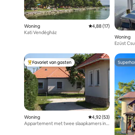
Woning
Gemiddelde beoordelin
4,88 (17)
Kati Vendégház
Woning
Ezüst Cs
Favoriet van gasten
Superho
Topfavoriet van gasten
Superho
Woning
Gemiddelde beoordeling
4,92 (53)
Appartement met twee slaapkamers in
de buurt van Győr (70m2)