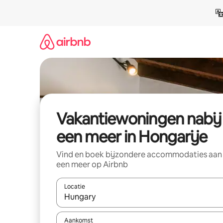
Ga
direct
naar
inhoud
Vakantiewoningen nabij
een meer in Hongarije
Vind en boek bijzondere accommodaties aan
een meer op Airbnb
Locatie
Wanneer er suggesties beschikbaar zijn, maak je 
Aankomst