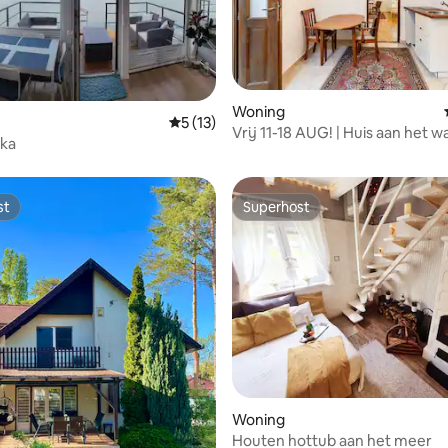
g van 4,88 uit 5, 17 recensies
Woning
Gemiddelde beoordeling van 5 uit 5, 13 
5 (13)
Vrij 11-18 AUG! | Huis aan het 
uka
airco in Velence
st
Superhost
st
Superhost
 van 4,92 uit 5, 53 recensies
Woning
Houten hottub aan het meer