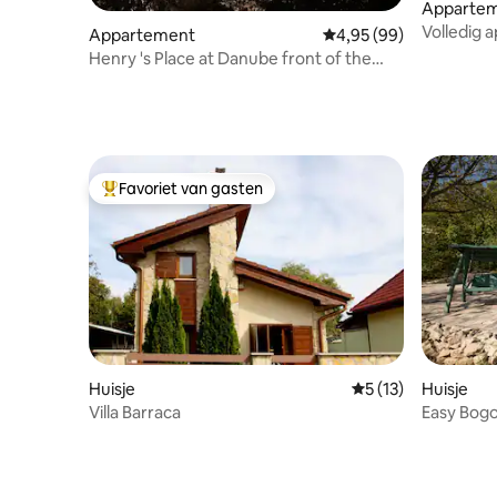
Apparte
Volledig 
Appartement
Gemiddelde beoordeling
4,95 (99)
Kálmán t
Henry 's Place at Danube front of the
Parliament
Favoriet van gasten
Topfavoriet van gasten
Huisje
Gemiddelde beoorde
5 (13)
Huisje
Villa Barraca
Easy Bog
adembene