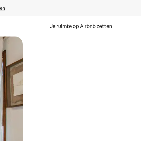
ven
Je ruimte op Airbnb zetten
ken of swipen.