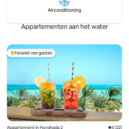
Airconditioning
Appartementen aan het water
Favoriet van gasten
Topfavoriet van gasten
Appartement in Hurghada 2
Gemiddelde
5 (22)