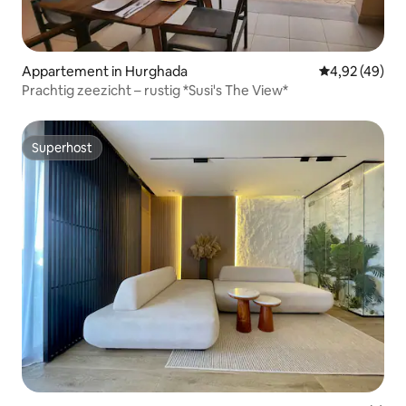
Appartement in Hurghada
Gemiddelde be
4,92 (49)
Prachtig zeezicht – rustig *Susi's The View*
Superhost
Superhost