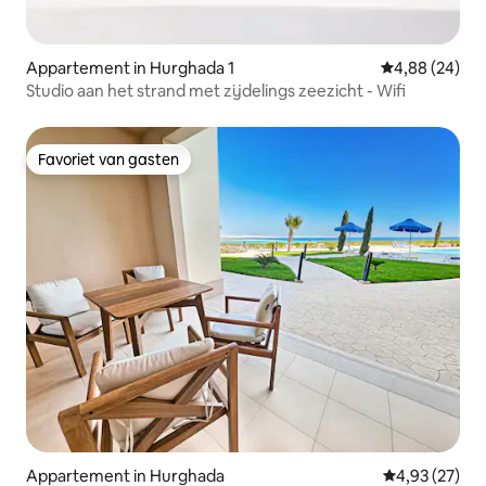
Appartement in Hurghada 1
Gemiddelde be
4,88 (24)
Studio aan het strand met zijdelings zeezicht - Wifi
Favoriet van gasten
Favoriet van gasten
Appartement in Hurghada
Gemiddelde be
4,93 (27)