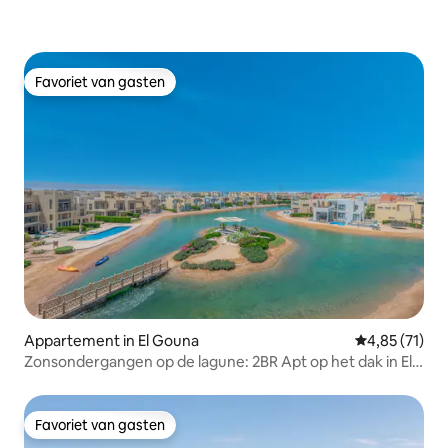
Favoriet van gasten
Favoriet van gasten
Appartement in El Gouna
Gemiddelde be
4,85 (71)
Zonsondergangen op de lagune: 2BR Apt op het dak in El
Gouna
Favoriet van gasten
Favoriet van gasten