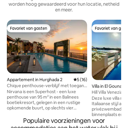
worden hoog gewaardeerd voor hun locatie, netheid
en meer.
Favoriet van gasten
Favoriet van gas
Favoriet van gasten
Favoriet van gas
Appartement in Hurghada 2
Gemiddelde beoordeling van 
5 (16)
Chique penthouse-verblijf met toegang
Villa in El Gouna
tot El Gouna
Nirvana is een Superhost - een luxe
Hill Villa Venezia
penthouse van 95 m² in een Balinees
zwembad en stra
Deze luxe villa me
boetiekresort, gelegen in een rustige
Italiaanse stijl aa
opkomende buurt, op slechts vier
privézwembad, ee
minuten rijden van El Gouna. Gasten
binnenplaats en d
krijgen exclusieve toegang via QR-code
Populaire voorzieningen voor
privéstrand en de lagun
tot El Gouna, een gecontroleerde
zwembad kun je ge