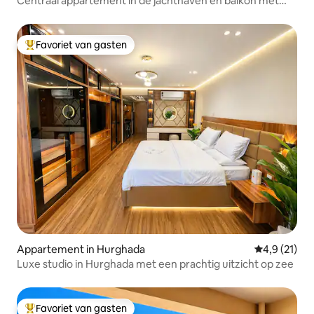
Centraal appartement in de jachthaven en balkon met
zeezicht
Favoriet van gasten
Topfavoriet van gasten
Appartement in Hurghada
Gemiddelde b
4,9 (21)
Luxe studio in Hurghada met een prachtig uitzicht op zee
Favoriet van gasten