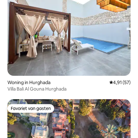
Woning in Hurghada
Gemiddelde be
4,91 (57)
Villa Bali Al Gouna Hurghada
Favoriet van gasten
Favoriet van gasten