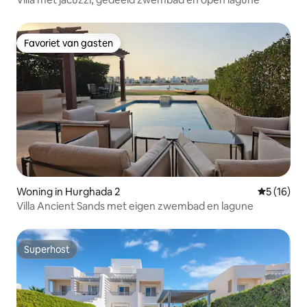
Favoriet van gasten
Favoriet van gasten
Woning in Hurghada 2
Gemiddelde
5 (16)
Villa Ancient Sands met eigen zwembad en lagune
Superhost
Superhost