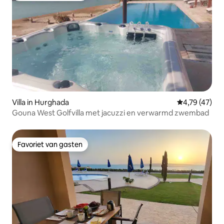
Villa in Hurghada
Gemiddelde be
4,79 (47)
Gouna West Golfvilla met jacuzzi en verwarmd zwembad
Favoriet van gasten
Favoriet van gasten