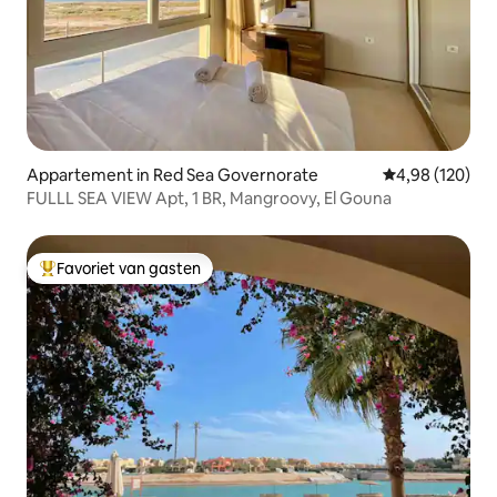
Appartement in Red Sea Governorate
Gemiddelde beo
4,98 (120)
FULLL SEA VIEW Apt, 1 BR, Mangroovy, El Gouna
Favoriet van gasten
Topfavoriet van gasten