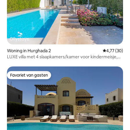
Woning in Hurghada 2
Gemiddelde be
4,77 (30)
LUXE villa met 4 slaapkamers/kamer voor kindermeisje,
verwarmd zwembad, uitzicht op de lagune
Favoriet van gasten
Favoriet van gasten