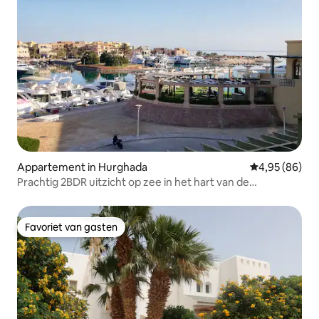
Appartement in Hurghada
Gemiddelde be
4,95 (86)
Prachtig 2BDR uitzicht op zee in het hart van de
jachthaven!
Favoriet van gasten
Favoriet van gasten