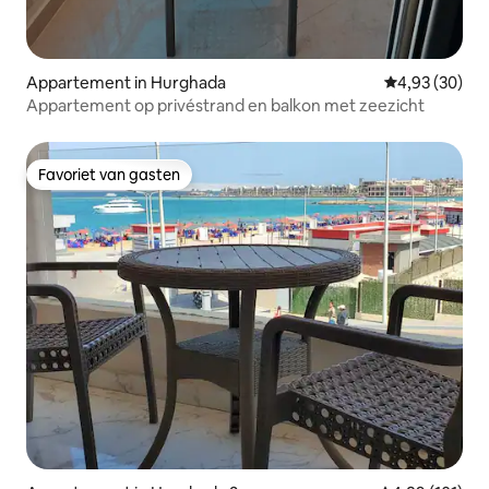
Appartement in Hurghada
Gemiddelde be
4,93 (30)
Appartement op privéstrand en balkon met zeezicht
Favoriet van gasten
Favoriet van gasten