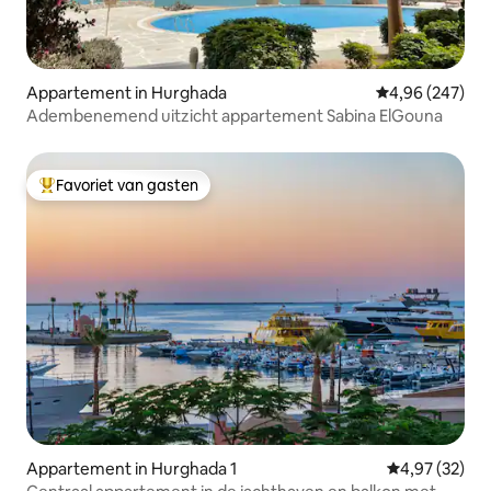
Appartement in Hurghada
Gemiddelde beo
4,96 (247)
Adembenemend uitzicht appartement Sabina ElGouna
Favoriet van gasten
Topfavoriet van gasten
Appartement in Hurghada 1
Gemiddelde be
4,97 (32)