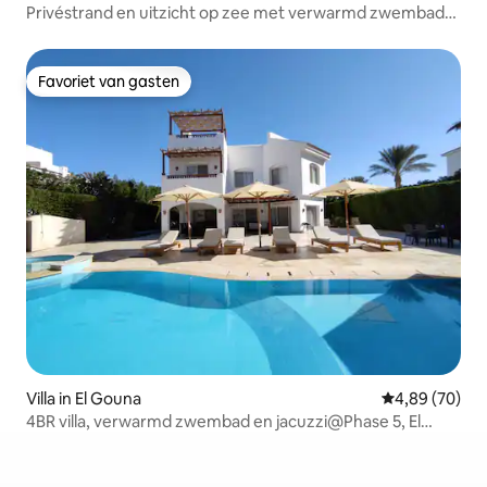
Privéstrand en uitzicht op zee met verwarmd zwembad
en wifi
Favoriet van gasten
Favoriet van gasten
Villa in El Gouna
Gemiddelde be
4,89 (70)
4BR villa, verwarmd zwembad en jacuzzi@Phase 5, El
Gouna