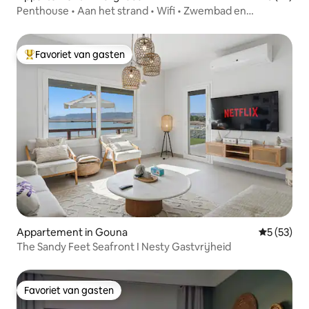
Penthouse • Aan het strand • Wifi • Zwembad en
kitesurfen
Favoriet van gasten
Topfavoriet van gasten
Appartement in Gouna
Gemiddelde
5 (53)
The Sandy Feet Seafront I Nesty Gastvrijheid
Favoriet van gasten
Favoriet van gasten