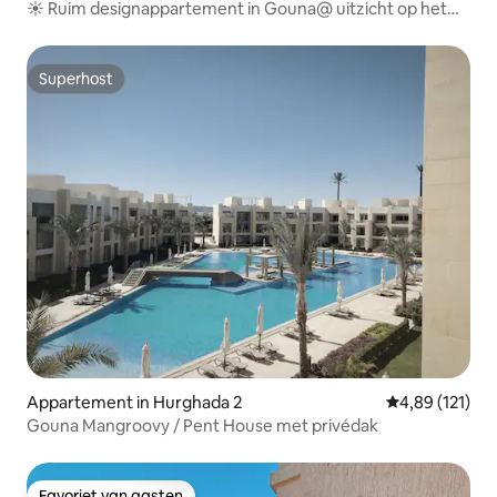
☀️ Ruim designappartement in Gouna@ uitzicht op het
♾zwembaden de lagune
Superhost
Superhost
Appartement in Hurghada 2
Gemiddelde beo
4,89 (121)
Gouna Mangroovy / Pent House met privédak
Favoriet van gasten