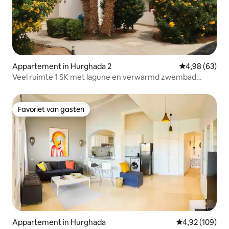
Appartement in Hurghada 2
Gemiddelde be
4,98 (63)
Veel ruimte 1 SK met lagune en verwarmd zwembad
White Villas
Favoriet van gasten
Favoriet van gasten
Appartement in Hurghada
Gemiddelde beo
4,92 (109)