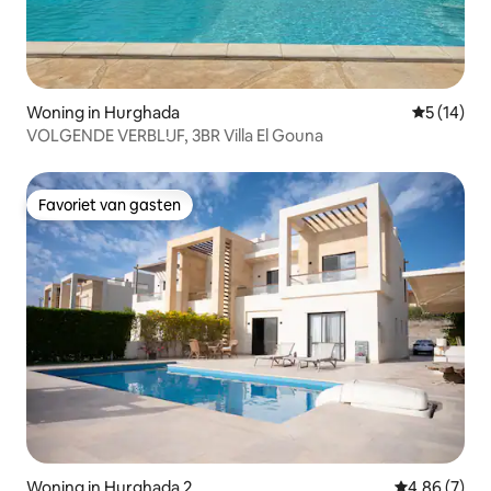
Woning in Hurghada
Gemiddelde
5 (14)
VOLGENDE VERBLIJF, 3BR Villa El Gouna
Favoriet van gasten
Favoriet van gasten
Woning in Hurghada 2
Gemiddelde b
4,86 (7)