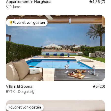
Appartement in Hurghada
Gemiddelde b
4,86 (7)
VIP-luxe
Favoriet van gasten
Topfavoriet van gasten
Villa in El Gouna
Gemiddelde
5 (20)
BYTK - De galerij
Favoriet van gasten
Favoriet van gasten