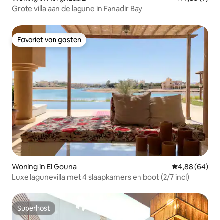
Grote villa aan de lagune in Fanadir Bay
Favoriet van gasten
Favoriet van gasten
Woning in El Gouna
Gemiddelde be
4,88 (64)
Luxe lagunevilla met 4 slaapkamers en boot (2/7 incl)
Superhost
Superhost