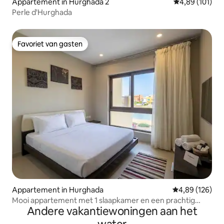
Appartement in Hurghada 2
Gemiddelde beo
4,89 (101)
Perle d'Hurghada
Favoriet van gasten
Favoriet van gasten
Appartement in Hurghada
Gemiddelde beo
4,89 (126)
Mooi appartement met 1 slaapkamer en een prachtig
Andere vakantiewoningen aan het
uitzicht in Tawila