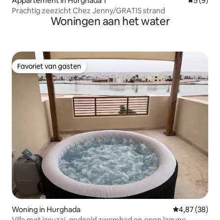
Appartement in Hurghada 1
Gemiddeld
5 (9)
Prachtig zeezicht Chez Jenny/GRATIS strand
Woningen aan het water
Favoriet van gasten
Favoriet van gasten
Woning in Hurghada
Gemiddelde be
4,87 (38)
Villa met jacuzzi, gedeeld zwembad en open lagune