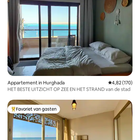
Appartement in Hurghada
Gemiddelde beo
4,82 (170)
HET BESTE UITZICHT OP ZEE EN HET STRAND van de stad
Favoriet van gasten
Topfavoriet van gasten