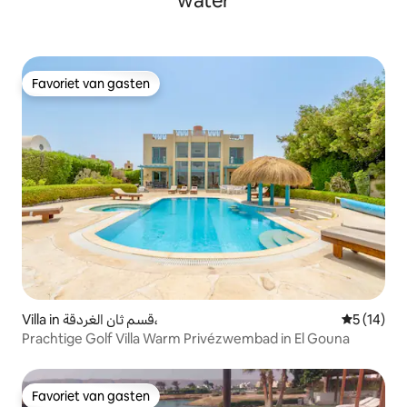
water
Favoriet van gasten
Favoriet van gasten
Villa in قسم ثان الغردقة،
Gemiddelde
5 (14)
Prachtige Golf Villa Warm Privézwembad in El Gouna
Favoriet van gasten
Favoriet van gasten