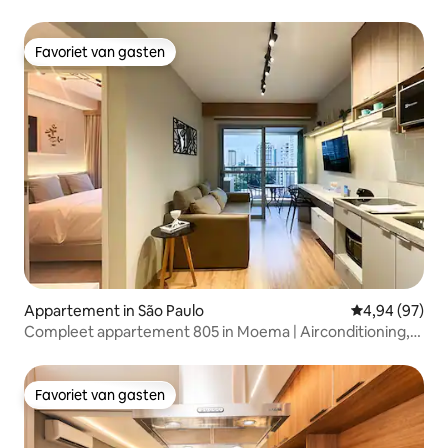
Favoriet van gasten
Favoriet van gasten
Appartement in São Paulo
Gemiddelde be
4,94 (97)
Compleet appartement 805 in Moema | Airconditioning,
wifi en jacuzzi.
Favoriet van gasten
Favoriet van gasten