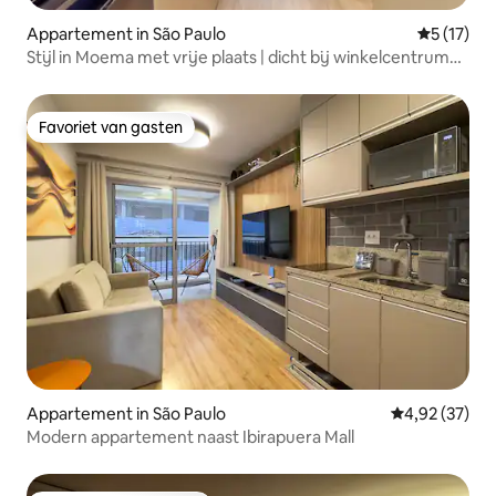
Appartement in São Paulo
Gemiddelde
5 (17)
Stijl in Moema met vrije plaats | dicht bij winkelcentrum
en metro
Favoriet van gasten
Favoriet van gasten
Appartement in São Paulo
Gemiddelde be
4,92 (37)
Modern appartement naast Ibirapuera Mall