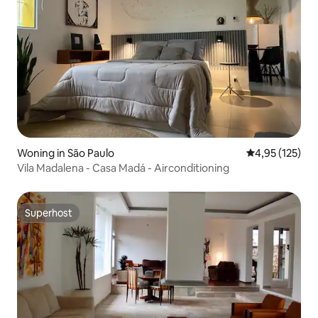
Woning in São Paulo
Gemiddelde beo
4,95 (125)
Vila Madalena - Casa Madá - Airconditioning
Superhost
Superhost