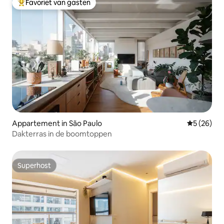
Favoriet van gasten
Topfavoriet van gasten
Appartement in São Paulo
Gemiddelde
5 (26)
Dakterras in de boomtoppen
Superhost
Superhost