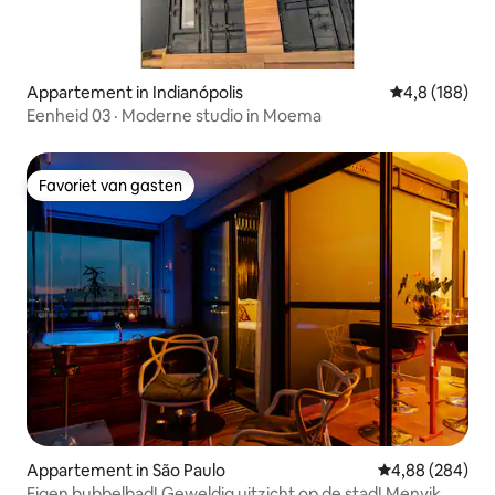
Appartement in Indianópolis
Gemiddelde be
4,8 (188)
Eenheid 03 · Moderne studio in Moema
Favoriet van gasten
Favoriet van gasten
Appartement in São Paulo
Gemiddelde beo
4,88 (284)
Eigen bubbelbad! Geweldig uitzicht op de stad! Menvik