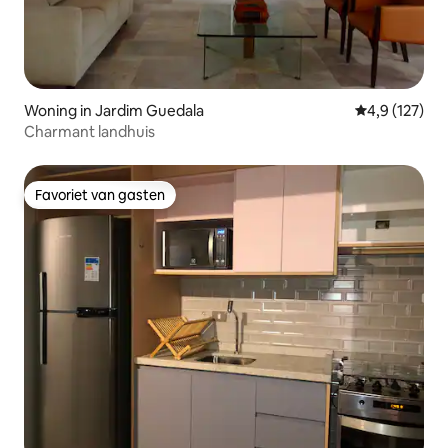
Woning in Jardim Guedala
Gemiddelde be
4,9 (127)
Charmant landhuis
Favoriet van gasten
Favoriet van gasten