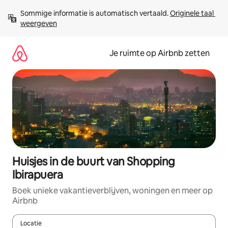
Ga
Sommige informatie is automatisch vertaald. 
Originele taal 
direct
weergeven
naar
inhoud
Je ruimte op Airbnb zetten
Huisjes in de buurt van Shopping
Ibirapuera
Boek unieke vakantieverblijven, woningen en meer op
Airbnb
Locatie