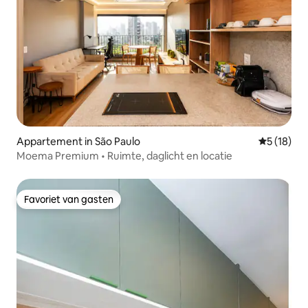
Appartement in São Paulo
Gemiddelde
5 (18)
Moema Premium • Ruimte, daglicht en locatie
Favoriet van gasten
Favoriet van gasten