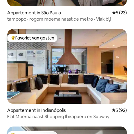
Appartement in São Paulo
Gemiddelde
5 (23)
tampopo · rogom moema naast de metro · Vlak bij
Favoriet van gasten
Topfavoriet van gasten
Appartement in Indianópolis
Gemiddelde
5 (92)
Flat Moema naast Shopping Ibirapuera en Subway