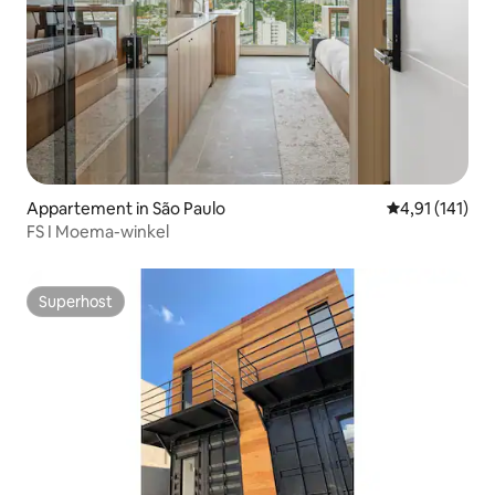
Appartement in São Paulo
Gemiddelde beo
4,91 (141)
FS I Moema-winkel
Superhost
Superhost