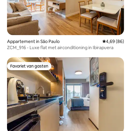
Appartement in São Paulo
Gemiddelde be
4,69 (86)
ZCM_916 - Luxe flat met airconditioning in Ibirapuera
Favoriet van gasten
Favoriet van gasten