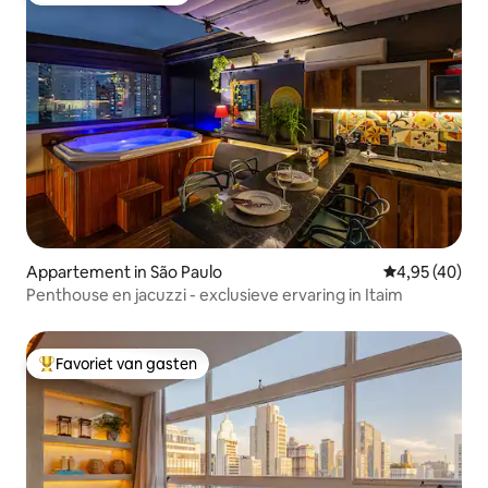
Appartement in São Paulo
Gemiddelde be
4,95 (40)
Penthouse en jacuzzi - exclusieve ervaring in Itaim
Favoriet van gasten
Topfavoriet van gasten