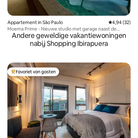
Appartement in São Paulo
Gemiddelde be
4,94 (32)
Moema Prime - Nieuwe studio met garage naast de
Andere geweldige vakantiewoningen
metro
nabij Shopping Ibirapuera
Favoriet van gasten
Topfavoriet van gasten