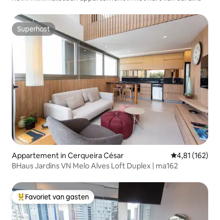
Superhost
Superhost
Appartement in Cerqueira César
Gemiddelde beo
4,81 (162)
BHaus Jardins VN Melo Alves Loft Duplex | ma162
Favoriet van gasten
Topfavoriet van gasten