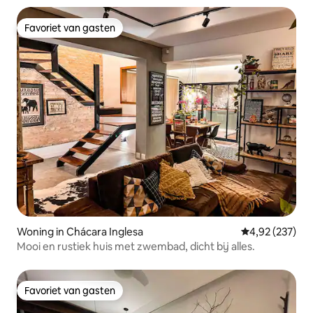
Favoriet van gasten
Favoriet van gasten
Woning in Chácara Inglesa
Gemiddelde beo
4,92 (237)
Mooi en rustiek huis met zwembad, dicht bij alles.
Favoriet van gasten
Favoriet van gasten