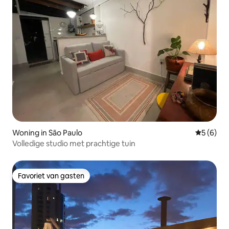
Woning in São Paulo
Gemiddeld
5 (6)
Volledige studio met prachtige tuin
Favoriet van gasten
Favoriet van gasten