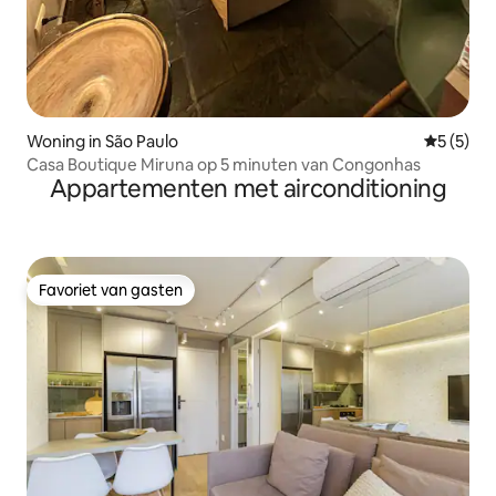
Woning in São Paulo
Gemiddeld
5 (5)
Casa Boutique Miruna op 5 minuten van Congonhas
Appartementen met airconditioning
Favoriet van gasten
Favoriet van gasten