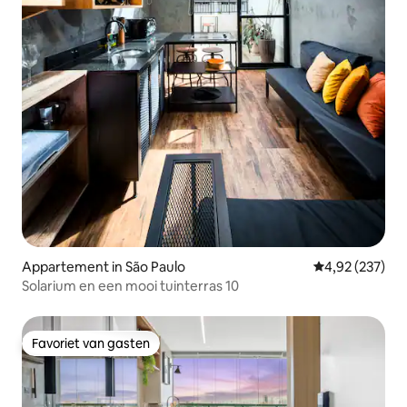
Appartement in São Paulo
Gemiddelde beo
4,92 (237)
Solarium en een mooi tuinterras 10
Favoriet van gasten
Favoriet van gasten