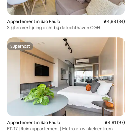
Appartement in São Paulo
Gemiddelde be
4,88 (34)
Stijl en verfijning dicht bij de luchthaven CGH
Superhost
Superhost
Appartement in São Paulo
Gemiddelde be
4,81 (97)
E1217 | Ruim appartement | Metro en winkelcentrum