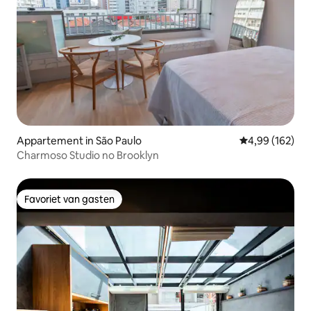
Appartement in São Paulo
Gemiddelde beo
4,99 (162)
Charmoso Studio no Brooklyn
Favoriet van gasten
Favoriet van gasten