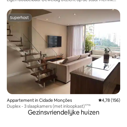
Homes
Superhost
Superhost
Appartement in Cidade Monções
Gemiddelde beo
4,78 (156)
Duplex - 3 slaapkamers (met inloopkast)¹⁷¹⁵
Gezinsvriendelijke huizen