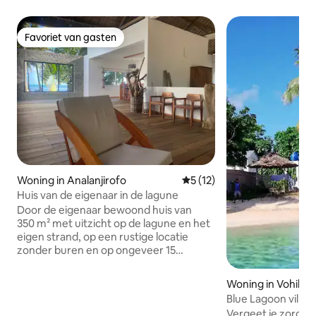
Favoriet van gasten
Favoriet van gasten
Woning in Analanjirofo
Gemiddelde beoordeling van 
5 (12)
Huis van de eigenaar in de lagune
Door de eigenaar bewoond huis van
350 m² met uitzicht op de lagune en het
eigen strand, op een rustige locatie
zonder buren en op ongeveer 15
minuten van de stad met al haar
voorzieningen en drukte. Hoogwaardige
Woning in Vohilav
voorzieningen, inloopdouche met warm
Blue Lagoon villa 
water, elektriciteit van Europese
Vergeet je zorgen