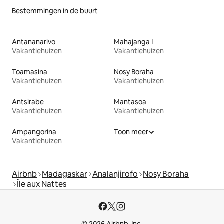
Bestemmingen in de buurt
Antananarivo
Mahajanga I
Vakantiehuizen
Vakantiehuizen
Toamasina
Nosy Boraha
Vakantiehuizen
Vakantiehuizen
Antsirabe
Mantasoa
Vakantiehuizen
Vakantiehuizen
Ampangorina
Toon meer
Vakantiehuizen
Airbnb
Madagaskar
Analanjirofo
Nosy Boraha
Île aux Nattes