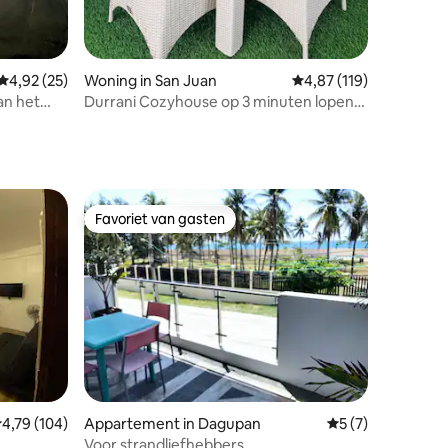
ecensies
Gemiddelde beoordeling van 4,92 uit 5, 25 recensies
4,92 (25)
Woning in San Juan
Gemiddelde beoordeling
4,87 (119)
an het
Durrani Cozyhouse op 3 minuten lopen
van het strand.
Favoriet van gasten
Favoriet van gasten
ecensies
emiddelde beoordeling van 4,79 uit 5, 104 recensies
4,79 (104)
Appartement in Dagupan
Gemiddelde beoord
5 (7)
Voor strandliefhebbers