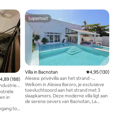
Villa in S
Superhost
Superho
Superhost
Superho
Exclusief
Meets Se
Uitgelicht
Welkom bi
villa van
strand, w
omgeven
uitzicht 
onvergete
exclusieve
Villa in Bacnotan
Gemiddelde beoordeling
4,95 (130)
minuten v
Alesea: privévilla aan het strand -
emiddelde beoordeling van 4,89 uit 5, 188 recensies
4,89 (188)
Vigan en
zwembad, jacuzzi
Welkom in Alesea Baroro, je exclusieve
biedt de 
Industrieel
toevluchtsoord aan het strand met 3
erfgoed, co
striële
slaapkamers. Deze moderne villa ligt aan
een dag 
gen in
de serene oevers van Bacnotan, La
naar Bal
Union, en biedt: - Toegang tot het
te delen 
egang tot
strand: het strand voor de deur -
met dier
an de
Zwembad met uitzicht op de
rand van
zonsondergang en een verwarmde
ecensies
jacuzzi - Premiumvoorzieningen: snelle
limiet 16