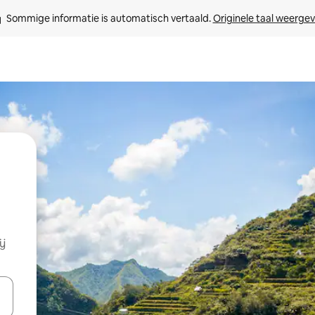
Sommige informatie is automatisch vertaald. 
Originele taal weerge
ij
een keuze met je de pijltjestoetsen omhoog en omlaag, óf door te tik