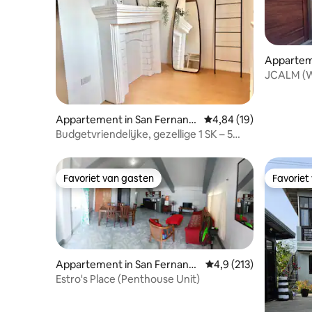
Appartem
JCALM (Wh
strand #2
Appartement in San Fernand
Gemiddelde beoordeling
4,84 (19)
o
Budgetvriendelijke, gezellige 1 SK – 5
minuten lopen naar het strand
Favoriet van gasten
Favoriet
Favoriet van gasten
Favoriet
Appartement in San Fernand
Gemiddelde beoordelin
4,9 (213)
o
Estro's Place (Penthouse Unit)