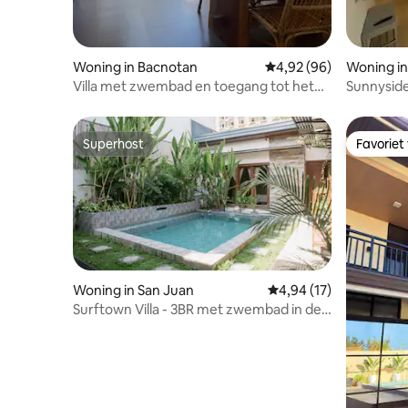
Woning in Bacnotan
Gemiddelde beoordeling
4,92 (96)
Woning i
Villa met zwembad en toegang tot het
Sunnyside
strand voor 7, alleen volwassenen
Superhost
Favoriet
Superhost
Favoriet
Woning in San Juan
Gemiddelde beoordelin
4,94 (17)
Surftown Villa - 3BR met zwembad in de
buurt van het strand