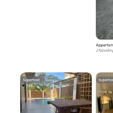
Appartem
J Novotny 
airco 2
Superhost
Superho
Superhost
Superho