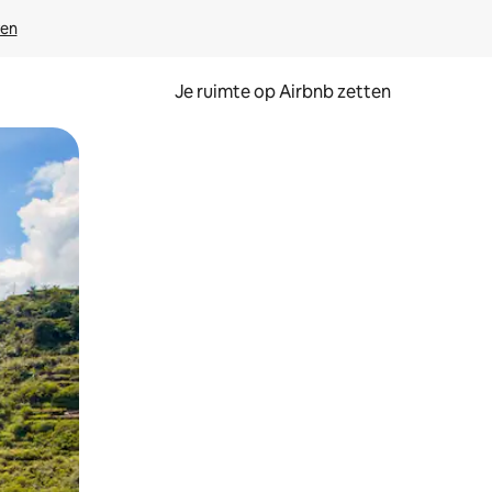
ven
Je ruimte op Airbnb zetten
ken of swipen.