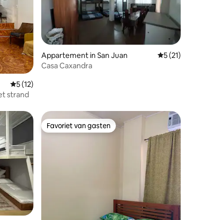
ecensies
Appartement in San Juan
Gemiddelde beoorde
5 (21)
Casa Caxandra
Gemiddelde beoordeling van 5 uit 5, 12 recensies
5 (12)
et strand
Favoriet van gasten
Favoriet van gasten