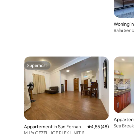
Woning i
Balai Senc
Superhost
Superhost
Appartem
Sea Break 
Appartement in San Fernand
Gemiddelde beoordeling
4,85 (48)
Dicht bij 
o
MJ 's GEZELLIGE PLEK UNIT 6