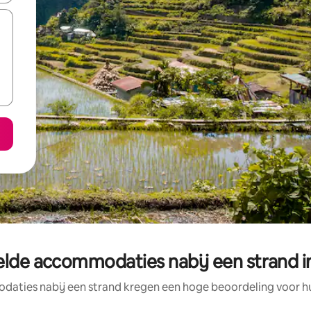
lde accommodaties nabij een strand in
aties nabij een strand kregen een hoge beoordeling voor hun