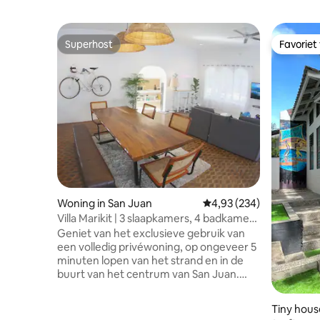
Superhost
Favoriet
Superhost
Favoriet
Woning in San Juan
Gemiddelde beoordeling 
4,93 (234)
Villa Marikit | 3 slaapkamers, 4 badkamers
| 5 minuten naar het strand
Geniet van het exclusieve gebruik van
een volledig privéwoning, op ongeveer 5
minuten lopen van het strand en in de
buurt van het centrum van San Juan.
Villa Marikit is ideaal voor gezinnen en
groepen die op zoek zijn naar een
Tiny hous
comfortabel en privéverblijf. De woning