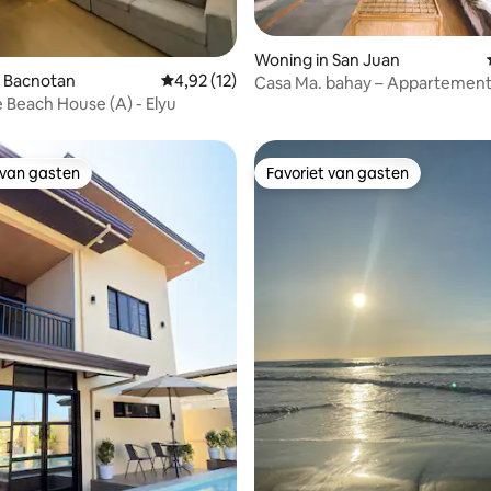
Woning in San Juan
 van 4,92 uit 5, 96 recensies
n Bacnotan
Gemiddelde beoordeling van 4,92 uit 5, 12 r
4,92 (12)
Casa Ma. bahay – Appartement
 Beach House (A) - Elyu
slaapkamers (2e verdieping), 3
van het strand
 van gasten
Favoriet van gasten
 van gasten
Favoriet van gasten
g van 4,94 uit 5, 17 recensies