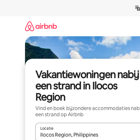
Ga
direct
naar
inhoud
Vakantiewoningen nabij
een strand in Ilocos
Region
Vind en boek bijzondere accommodaties nab
een strand op Airbnb
Locatie
Wanneer er suggesties beschikbaar zijn, maak je 