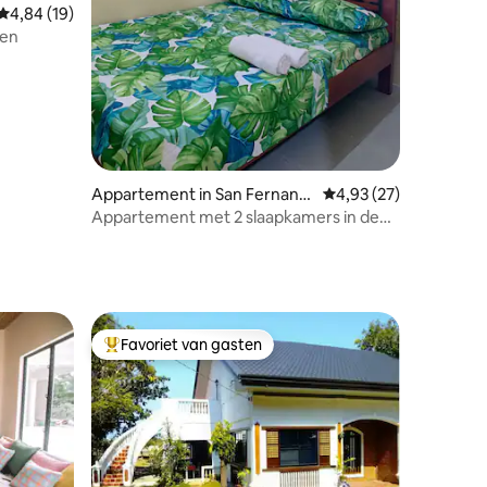
Gemiddelde beoordeling van 4,84 uit 5, 19 recensies
4,84 (19)
nen
ecensies
Appartement in San Fernand
Gemiddelde beoordelin
4,93 (27)
o
Appartement met 2 slaapkamers in de
buurt van San Juan LU
Favoriet van gasten
Topfavoriet van gasten