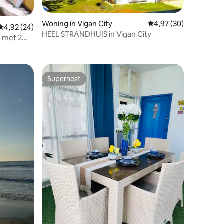
Woning in Vigan City
Gemiddelde beoordelin
4,97 (30)
Gemiddelde beoordeling van 4,92 uit 5, 24 recensies
4,92 (24)
HEEL STRANDHUIS in Vigan City
ecensies
 met 2
 minuten
Superhost
Superhost