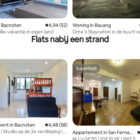
n Bacnotan
Gemiddelde beoordeling van 4,94 uit 5, 52 r
4,94 (52)
Woning in Bauang
illa-vakantie in eigen land
Oma 's Staycation in de buurt v
Flats nabij een strand
strand
Superhost
Superhost
ent in Bacnotan
Gemiddelde beoordeling van 4,48 uit 5, 58 r
4,48 (58)
| Studio op de 2e verdieping |
 van 4,85 uit 5, 48 recensies
Appartement in San Fernan
G
het strand
do
MJ 's GEZELLIGE PLEK UNIT 5