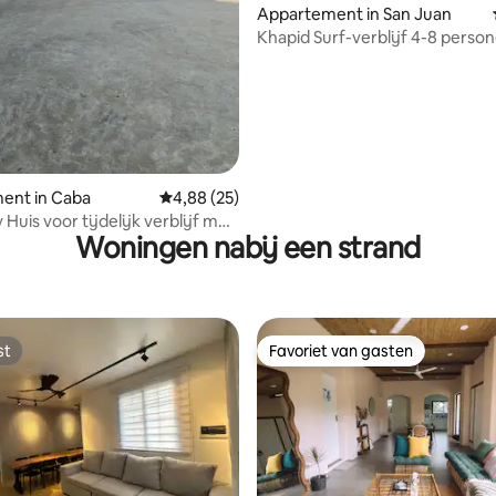
Appartement in San Juan
Khapid Surf-verblijf 4-8 perso
ent in Caba
Gemiddelde beoordeling van 4,88 uit 5, 25 r
4,88 (25)
Huis voor tijdelijk verblijf met
Woningen nabij een strand
st
Favoriet van gasten
st
Favoriet van gasten